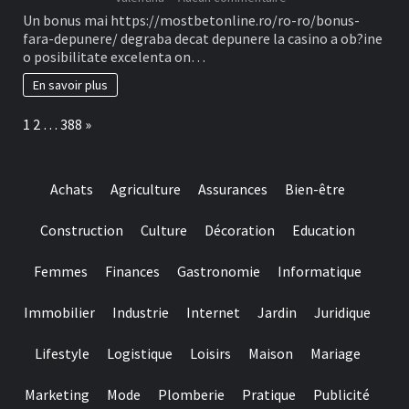
Ofertele
Un bonus mai https://mostbetonline.ro/ro-ro/bonus-
din
fara-depunere/ degraba decat depunere la casino a ob?ine
cauza
o posibilitate excelenta on…
Fillip
in
En savoir plus
locul
depunere
Page:
Next
1
2
…
388
»
sunt
unele
dintre
Tipuri
Achats
Agriculture
Assurances
Bien-être
mai
cautate
in
Construction
Culture
Décoration
Education
la
randul
Femmes
Finances
Gastronomie
Informatique
jucatorilor
Out
of
Immobilier
Industrie
Internet
Jardin
Juridique
Romania
Lifestyle
Logistique
Loisirs
Maison
Mariage
Marketing
Mode
Plomberie
Pratique
Publicité