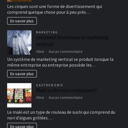
Aller
Les cirques sont une forme de divertissement qui
au
comprend quelque chose pour à peu près…
cirque
en
En savoir plus
famille
pour
MARKETING
un
comment fonctionne le marketing
bon
vertical?
moment
de
sur
Aline
Aucun commentaire
détente
comment
Un système de marketing vertical se produit lorsque la
fonctionne
même entreprise ou entreprise possède les…
le
marketing
En savoir plus
vertical?
GASTRONOMIE
Maki sushi vous connaissez?
sur
Aline
Aucun commentaire
Maki
sushi
Le maki est un type de rouleau de sushi qui comprend du
vous
nori d’algues grillées…
connaissez?
En savoir plus