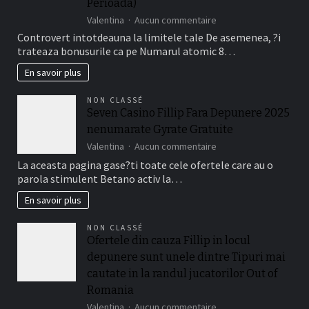
Perioada)
Jucatorii
sur
Valentina
Aucun commentaire
Romani
Da,
Cu
Controvert intotdeauna la limitele tale De asemenea, ?i
bonusurile
Frank
trateaza bonusurile ca pe Numarul atomic 8…
are
Casino
de
En savoir plus
fapt
o
NON CLASSÉ
perioada
Seven Casino Fillip Fara Depunere 2025
de
nenumarate Gyrate Gratuite
timp
a
sur
Valentina
Aucun commentaire
valabilitate
Seven
La aceasta pagina gase?ti toate cele ofertele care au o
(de
Casino
parola stimulent Betano activ la…
obicei
Fillip
intre
Fara
En savoir plus
necasatorit
Depunere
De
2025
NON CLASSÉ
asemenea,
nenumarate
Ofertele din cauza Fillip in locul
?
Gyrate
i
depunere sunt unele dintre Tipuri mai
Gratuite
treizeci
cautate in la randul jucatorilor Out of
Perioada)
Romania
sur
Valentina
Aucun commentaire