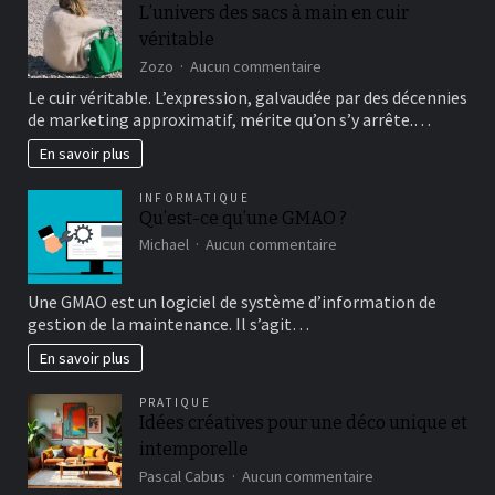
kod
L’univers des sacs à main en cuir
za
véritable
nepozabno
igralno
sur
Zozo
Aucun commentaire
izkušnjo
L’univers
Le cuir véritable. L’expression, galvaudée par des décennies
des
de marketing approximatif, mérite qu’on s’y arrête.…
sacs
à
En savoir plus
main
en
INFORMATIQUE
cuir
Qu’est-ce qu’une GMAO ?
véritable
sur
Michael
Aucun commentaire
Qu’est-
ce
Une GMAO est un logiciel de système d’information de
qu’une
gestion de la maintenance. Il s’agit…
GMAO
?
En savoir plus
PRATIQUE
Idées créatives pour une déco unique et
intemporelle
sur
Pascal Cabus
Aucun commentaire
Idées