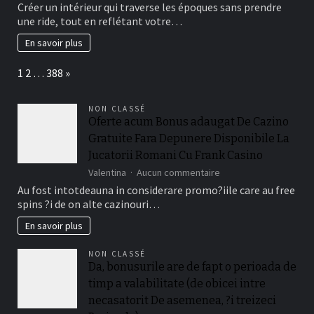
Créer un intérieur qui traverse les époques sans prendre
créatives
une ride, tout en reflétant votre…
pour
une
En savoir plus
déco
unique
Page:
Next
1
2
…
388
»
et
intemporelle
NON CLASSÉ
Oferte acum Bonus adaugat De Cazino
Gratuite Fara Depunere Disponibile La
Jucatorii Romani Cu Frank Casino
sur
Valentina
Aucun commentaire
Oferte
Au fost intotdeauna in considerare promo?iile care au free
acum
spins ?i de on alte cazinouri…
Bonus
adaugat
En savoir plus
De
Cazino
NON CLASSÉ
Gratuite
Da, bonusurile are de fapt o perioada de
Fara
timp a valabilitate (de obicei intre
Depunere
Disponibile
necasatorit De asemenea, ?i treizeci
La