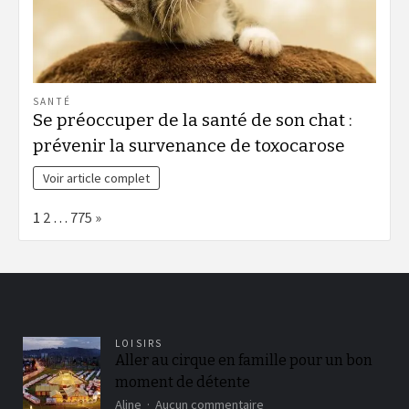
SANTÉ
Se préoccuper de la santé de son chat :
prévenir la survenance de toxocarose
Voir article complet
Page:
Next
1
2
…
775
»
LOISIRS
Aller au cirque en famille pour un bon
moment de détente
sur
Aline
Aucun commentaire