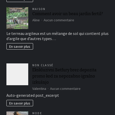
MAISON
Comment avoir un beau jardin fertil?
sur
Aline
Aucun commentaire
Comment
avoir
Le terreau argileux est un mélange de sol qui contient plus
un
d’argile que d’autres types…
beau
jardin
En savoir plus
fertil?
NON CLASSÉ
Ekskluzivni Betfury brez depozita
promo kod za nepozabno igralno
izkušnjo
sur
Valentina
Aucun commentaire
Ekskluzivni
Auto-generated post_excerpt
Betfury
brez
En savoir plus
depozita
promo
MODE