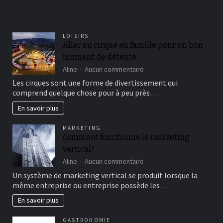
LOISIRS
Aller au cirque en famille pour un bon
moment de détente
sur
Aline
Aucun commentaire
Aller
Les cirques sont une forme de divertissement qui
au
comprend quelque chose pour à peu près…
cirque
en
En savoir plus
famille
pour
MARKETING
un
comment fonctionne le marketing
bon
vertical?
moment
de
sur
Aline
Aucun commentaire
détente
comment
Un système de marketing vertical se produit lorsque la
fonctionne
même entreprise ou entreprise possède les…
le
marketing
En savoir plus
vertical?
GASTRONOMIE