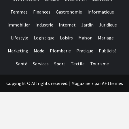
help
you
Femmes
Finances
Gastronomie
Informatique
make
sure
they
Immobilier
Industrie
Internet
Jardin
Juridique
suits
regulating
Lifestyle
Logistique
Loisirs
Maison
Mariage
requirements
and
you
Marketing
Mode
Plomberie
Pratique
Publicité
may
claims
Santé
Services
Sport
Textile
Tourisme
fair
play
Copyright © All rights reserved.
|
Magazine 7
par AF themes