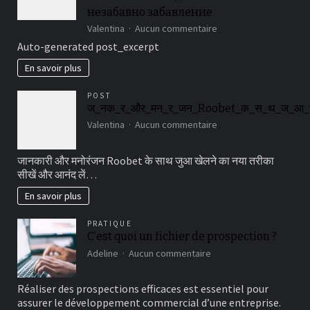
незабавно забавление
sur
Valentina
Aucun commentaire
Взривоопасни
Auto-generated post_excerpt
безплатни
врътки
En savoir plus
в
Thrill
POST
Casino
ज_नक_र_और_मन_र_जन_Roobet_क_स_थ_ज_आ
без
sur
Valentina
Aucun commentaire
депозит
ज_नक_र_और_मन_र_ज
за
незабавно
जानकारी और मनोरंजन Roobet के साथ जुआ खेलने का नया तरीका
забавление
सीखें और आनंद लें…
En savoir plus
PRATIQUE
C’est quoi un fichier de prospection ?
sur
Adeline
Aucun commentaire
C’est
quoi
Réaliser des prospections efficaces est essentiel pour
un
assurer le développement commercial d’une entreprise.
fichier