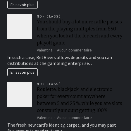
:
En savoir plus
choisir
le
NON CLASSÉ
bon
You should buy a lot more raffle passes
endroit
from the playing multiples from $50
pour
observer
when you look at the for each and every
la
playoff game
nature
sur
Valentina
Aucun commentaire
You
In such a case, BetRivers allows deposits and you can
should
distributions at the gambling enterprise…
buy
a
En savoir plus
lot
more
NON CLASSÉ
raffle
Roulette, blackjack, and electronic
passes
poker for every count anywhere
from
the
between 5 and 25 %, while you are slots
playing
constantly amount getting 100%
multiples
sur
Valentina
Aucun commentaire
from
Roulette,
$50
The fresh new card’s identity, target, and you may past
blackjack,
when
five amounts need suit your…