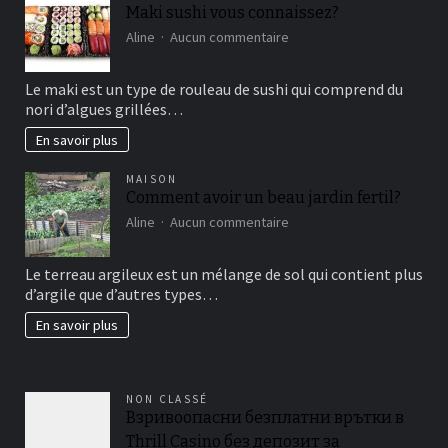
Maki sushi vous connaissez?
sur
Aline
Aucun commentaire
Maki
sushi
Le maki est un type de rouleau de sushi qui comprend du
vous
nori d’algues grillées…
connaissez?
En savoir plus
MAISON
Comment avoir un beau jardin fertil?
sur
Aline
Aucun commentaire
Comment
avoir
Le terreau argileux est un mélange de sol qui contient plus
un
d’argile que d’autres types…
beau
jardin
En savoir plus
fertil?
NON CLASSÉ
Взривоопасни безплатни врътки в
Thrill Casino без депозит за