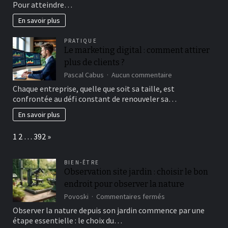
de
Pour atteindre…
prospection
En savoir plus
?
PRATIQUE
Le marketing digital : comment attirer
plus de clients ?
sur
Pascal Cabus
Aucun commentaire
Le
Chaque entreprise, quelle que soit sa taille, est
marketing
confrontée au défi constant de renouveler sa…
digital
:
En savoir plus
comment
attirer
Page:
Next
1
2
…
392
»
plus
de
clients
BIEN-ÊTRE
?
Observation site jardin : choisir le bon
endroit pour observer la nature
sur
Povoski
Commentaires fermés
Observation
Observer la nature depuis son jardin commence par une
site
étape essentielle : le choix du…
jardin