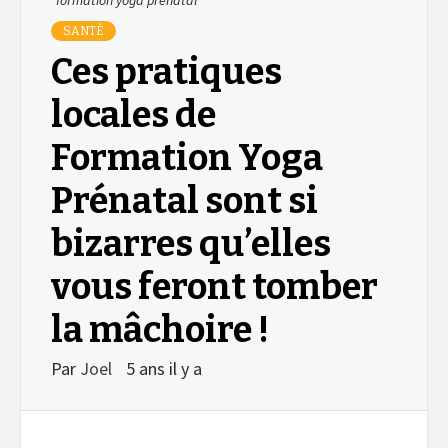
SANTÉ
Ces pratiques
locales de
Formation Yoga
Prénatal sont si
bizarres qu’elles
vous feront tomber
la mâchoire !
Par
Joel
5 ans il y a