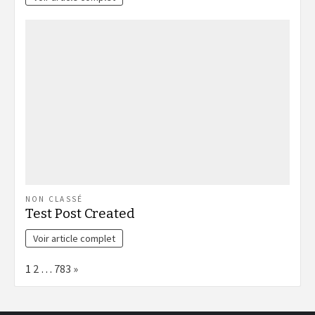
NON CLASSÉ
Test Post Created
Voir article complet
Page:
Next
1
2
…
783
»