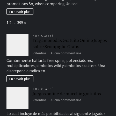
it
promotions So, when comparing United…
à
ban
votre
comes
En savoir plus
entreprise
with
using
Page:
Next
1
2
…
395
»
one
credit
cards
NON CLASSÉ
to
Tragamonedas Gratuito Online Juegos
fund
sobre Scompiglio Gratis
age-
purses
sur
Valentina
Aucun commentaire
for
Tragamonedas
Comúnmente hallarás free spins, potenciadores,
playing
Gratuito
multiplicadores, símbolos wild y símbolos scatters. Una
Online
discrepancia radica en…
Juegos
sobre
En savoir plus
Scompiglio
Gratis
NON CLASSÉ
Juegos online de mucchio gratuitos
sur
Valentina
Aucun commentaire
Juegos
online
Lo cual incluye de más posibilidades al siguiente jugador
de