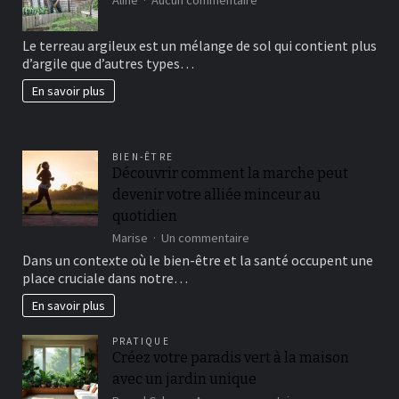
Comment
avoir
Le terreau argileux est un mélange de sol qui contient plus
un
d’argile que d’autres types…
beau
jardin
En savoir plus
fertil?
BIEN-ÊTRE
Découvrir comment la marche peut
devenir votre alliée minceur au
quotidien
sur
Marise
Un commentaire
Découvrir
Dans un contexte où le bien-être et la santé occupent une
comment
place cruciale dans notre…
la
marche
En savoir plus
peut
devenir
PRATIQUE
votre
Créez votre paradis vert à la maison
alliée
avec un jardin unique
minceur
au