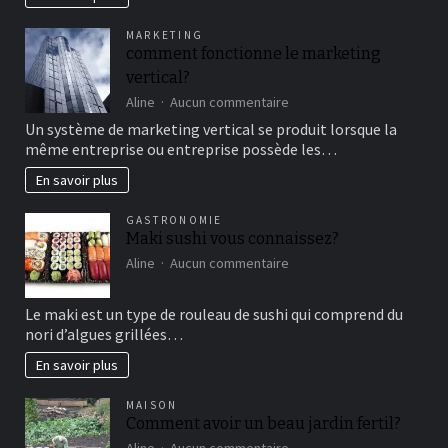
famille
pour
MARKETING
un
comment fonctionne le marketing
bon
vertical?
moment
de
sur
Aline
Aucun commentaire
détente
comment
Un système de marketing vertical se produit lorsque la
fonctionne
même entreprise ou entreprise possède les…
le
marketing
En savoir plus
vertical?
GASTRONOMIE
Maki sushi vous connaissez?
sur
Aline
Aucun commentaire
Maki
sushi
Le maki est un type de rouleau de sushi qui comprend du
vous
nori d’algues grillées…
connaissez?
En savoir plus
MAISON
Comment avoir un beau jardin fertil?
sur
Aline
Aucun commentaire