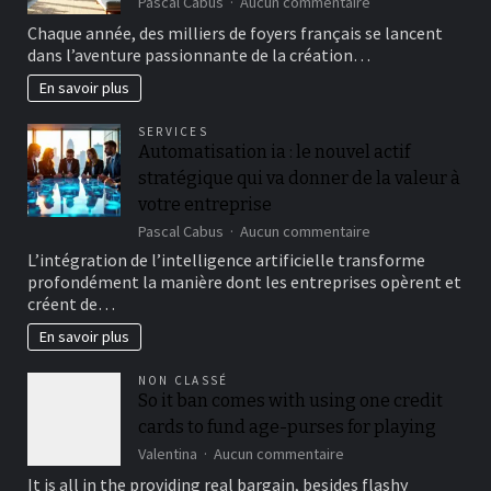
sur
Pascal Cabus
Aucun commentaire
quotidien
Créez
Chaque année, des milliers de foyers français se lancent
votre
dans l’aventure passionnante de la création…
paradis
vert
En savoir plus
à
la
SERVICES
maison
Automatisation ia : le nouvel actif
avec
stratégique qui va donner de la valeur à
un
jardin
votre entreprise
unique
sur
Pascal Cabus
Aucun commentaire
Automatisation
L’intégration de l’intelligence artificielle transforme
ia
profondément la manière dont les entreprises opèrent et
:
créent de…
le
nouvel
En savoir plus
actif
stratégique
NON CLASSÉ
qui
So it ban comes with using one credit
va
cards to fund age-purses for playing
donner
de
sur
Valentina
Aucun commentaire
la
So
It is all in the providing real bargain, besides flashy
valeur