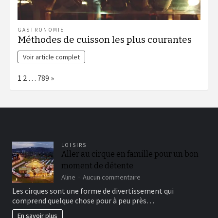
GASTRONOMIE
Méthodes de cuisson les plus courantes
Voir article complet
Page:
Next
1
2
…
789
»
LOISIRS
Aller au cirque en famille pour un bon
moment de détente
sur
Aline
Aucun commentaire
Aller
Les cirques sont une forme de divertissement qui
au
comprend quelque chose pour à peu près…
cirque
en
En savoir plus