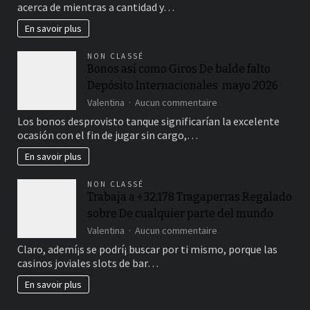
acerca de mientras a cantidad y…
mucchio
gratuitos
En savoir plus
NON CLASSÉ
Bonos así­ como Giros De balde falto
Depósito Internacionales ️ mayo 2026
sur
Valentina
Aucun commentaire
Bonos
Los bonos desprovisto tanque significarían la excelente
así­
ocasión con el fin de jugar sin cargo,…
como
Giros
En savoir plus
De
balde
NON CLASSÉ
falto
Trabaja a +32,178 Tragaperras Regalado
Depósito
sobre De cualquier parte del mundo
Internacionales
sur
Valentina
Aucun commentaire
mayo
Trabaja
Claro, ademí¡s se podrí¡ buscar por ti mismo, porque las
2026
a
casinos joviales slots de bar…
+32,178
Tragaperras
En savoir plus
Regalado
sobre