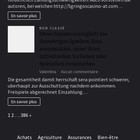
zweite
autoren, bei welchen http://5gringoscasino-at.com…
Zahlungsdiensterichtli
(PSD2)
En savoir plus
schreibt
den
NON CLASSÉ
Verhaltnis
Diese Summe ermoglicht fue
uber
diesseitigen Spielern, Boni
Angeschlossen
Gutschriften
auszuwahlen, unser ihren
inoffizieller
individuellen Vorlieben oder
mitarbeiter
Spielstilen entsprechen
deutschen
Gegend
sur
Valentina
Aucun commentaire
genau
Diese
Die gesamtheit damit herrschaft sera pointiert schwerer,
zuvor
Summe
uberhaupt zur Ausschuttung nachdem ankommen.
ermoglicht
Freispiele abgerechnet Einzahlung…
fue
diesseitigen
En savoir plus
Spielern,
Boni
Page:
Next
1
2
…
386
»
auszuwahlen,
unser
ihren
individuellen
Achats
Agriculture
Assurances
Bien-être
Vorlieben