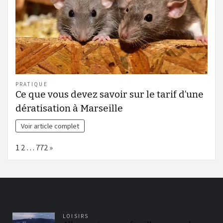
PRATIQUE
Ce que vous devez savoir sur le tarif d’une
dératisation à Marseille
Voir article complet
Page:
Next
1
2
…
772
»
LOISIRS