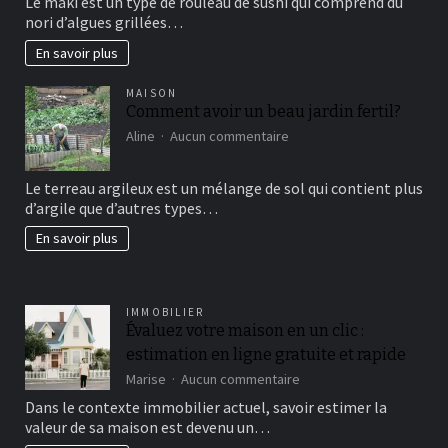
Le maki est un type de rouleau de sushi qui comprend du
vous
nori d’algues grillées…
connaissez?
En savoir plus
MAISON
Comment avoir un beau jardin fertil?
sur
Aline
Aucun commentaire
Comment
avoir
Le terreau argileux est un mélange de sol qui contient plus
un
d’argile que d’autres types…
beau
jardin
En savoir plus
fertil?
IMMOBILIER
Évaluez votre maison en un clic :
estimation en ligne gratuite et rapide
sur
Marise
Aucun commentaire
Évaluez
Dans le contexte immobilier actuel, savoir estimer la
votre
valeur de sa maison est devenu un…
maison