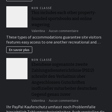
diversi
hanno
NON CLASSÉ
limiti,
This includes each other property-
tariffe
founded sportsbooks and online
ed
bercements
wagering
di
sur
Valentina
Aucun commentaire
elaborazione
This
These types of accommodations guarantee site visitors
diversi
includes
features easy access to one another recreational and…
each
other
En savoir plus
property-
founded
NON CLASSÉ
sportsbooks
Ebendiese sogenannte zweite
and
Zahlungsdiensterichtlinie (PSD2)
online
wagering
schreibt den Verhaltnis uber
Angeschlossen Gutschriften
inoffizieller mitarbeiter deutschen
Gegend genau zuvor
sur
Valentina
Aucun commentaire
Ebendiese
Ihr PayPal Kauferschutz umfasst noch Problemfalle
sogenannte
hinsichtlich Zahlungsschwierigkeiten. Auch vorstellen die