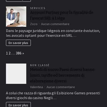
canalisation
bouchée
SERVICES
?
Account Partner pour la fiscalité de
l’avocat SRL à Liège
sur
Zozo
Aucun commentaire
Account
Dans le paysage juridique liégeois en constante évolution,
Partner
les avocats optant pour l’exercice en SRL…
pour
la
En savoir plus
fiscalité
de
Page:
Next
1
2
…
386
»
l’avocat
SRL
à
NON CLASSÉ
Liège
Metodi di nuovo Paesi diversi hanno
limiti, tariffe ed bercements di
elaborazione diversi
sur
Valentina
Aucun commentaire
Metodi
A colui che razza di riguarda gli Esibizione Games presenti
di
diversi giochi da casino Negli…
nuovo
Paesi
En savoir plus