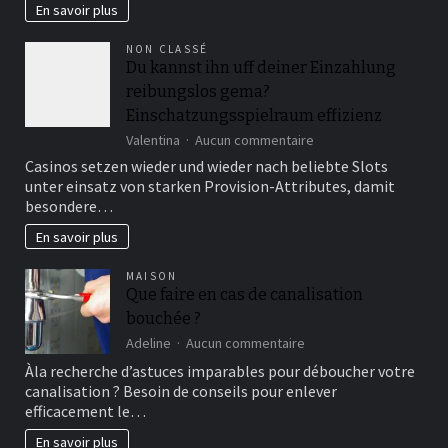
en
En savoir plus
un
clic
NON CLASSÉ
:
Du kannst ihn uff deiner Einzahlung
estimation
reibungslos gema?
en
ligne
Einschatzungsspielraum effizienz
gratuite
sur
Valentina
Aucun commentaire
et
Du
rapide
Casinos setzen wieder und wieder nach beliebte Slots
kannst
unter einsatz von starken Provision-Attributes, damit
ihn
besondere…
uff
deiner
En savoir plus
Einzahlung
reibungslos
MAISON
gema?
Que faire en cas de canalisation
Einschatzungsspielra
bouchée ?
effizienz
sur
Adeline
Aucun commentaire
Que
Àla recherche d’astuces imparables pour déboucher votre
faire
canalisation ? Besoin de conseils pour enlever
en
efficacement le…
cas
de
En savoir plus