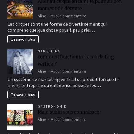
Aller au cirque en famille pour un bon
moment de détente
sur
Aline
Aucun commentaire
Aller
Les cirques sont une forme de divertissement qui
au
comprend quelque chose pour à peu près…
cirque
en
En savoir plus
famille
pour
MARKETING
un
comment fonctionne le marketing
bon
vertical?
moment
de
sur
Aline
Aucun commentaire
détente
comment
Un système de marketing vertical se produit lorsque la
fonctionne
même entreprise ou entreprise possède les…
le
marketing
En savoir plus
vertical?
GASTRONOMIE
Maki sushi vous connaissez?
sur
Aline
Aucun commentaire
Maki
sushi