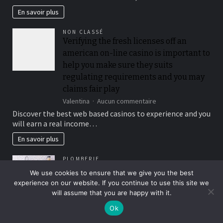
:
En savoir plus
l’art
de
NON CLASSÉ
la
Verifying the fresh licenses off an
précision,
american on-line casino is important to
la
signature
help you make sure they suits
technique
regulating requirements and you may
de
claims fair play
Dépan’
Home
sur
Valentina
Aucun commentaire
Verifying
Discover the best web based casinos to experience and you
the
will earn a real income…
fresh
licenses
En savoir plus
off
an
PLOMBERIE
american
L’eau qui remonte: Les dangers des
on-
We use cookies to ensure that we give you the best
canalisations bouchées
line
experience on our website. If you continue to use this site we
casino
sur
Adeline
Aucun commentaire
will assume that you are happy with it.
is
L’eau
Lorsqu’une canalisation est bouchée, cela peut causer de
important
Ok
qui
nombreux problèmes. L’eau peut remonter dans l’évier,…
to
remonte: