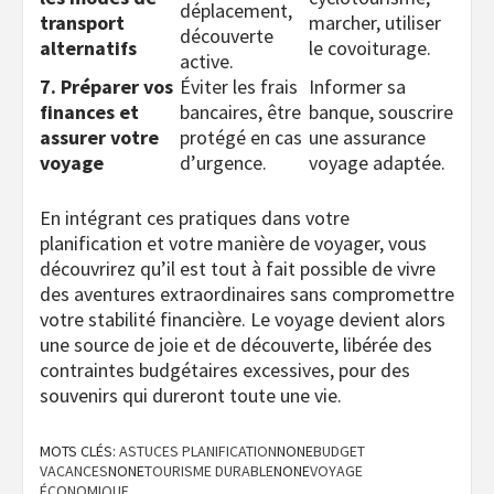
déplacement,
transport
marcher, utiliser
découverte
alternatifs
le covoiturage.
active.
7. Préparer vos
Éviter les frais
Informer sa
finances et
bancaires, être
banque, souscrire
assurer votre
protégé en cas
une assurance
voyage
d’urgence.
voyage adaptée.
En intégrant ces pratiques dans votre
planification et votre manière de voyager, vous
découvrirez qu’il est tout à fait possible de vivre
des aventures extraordinaires sans compromettre
votre stabilité financière. Le voyage devient alors
une source de joie et de découverte, libérée des
contraintes budgétaires excessives, pour des
souvenirs qui dureront toute une vie.
MOTS CLÉS:
ASTUCES PLANIFICATION
NONE
BUDGET
VACANCES
NONE
TOURISME DURABLE
NONE
VOYAGE
ÉCONOMIQUE