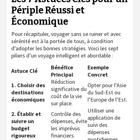
Périple Réussi et
Économique
Pour récapituler, voyager sans se ruiner et avec
sérénité est à la portée de tous, à condition
d’adopter les bonnes stratégies. Voici les sept
piliers d’un voyage intelligent et abordable :
Bénéfice
Exemple
Astuce Clé
Principal
Concret
Réduction
1. Choisir des
Opter pour l’Asie
significative du
destinations
du Sud-Est ou
coût de la vie
économiques
l’Europe de l’Est.
sur place.
Utiliser une
2. Établir et
Contrôle des
application de
suivre un
dépenses, évite
suivi des
budget
les imprévus
dépenses
rigoureux
financiers.
quotidiennes.