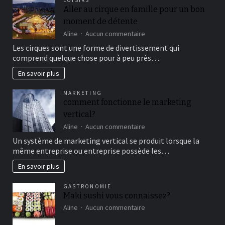
LOISIRS
Aller au cirque en famille pour un bon
moment de détente
sur
Aline
Aucun commentaire
Aller
Les cirques sont une forme de divertissement qui
au
comprend quelque chose pour à peu près…
cirque
en
En savoir plus
famille
pour
MARKETING
un
comment fonctionne le marketing
bon
vertical?
moment
de
sur
Aline
Aucun commentaire
détente
comment
Un système de marketing vertical se produit lorsque la
fonctionne
même entreprise ou entreprise possède les…
le
marketing
En savoir plus
vertical?
GASTRONOMIE
Maki sushi vous connaissez?
sur
Aline
Aucun commentaire
Maki