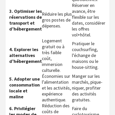
Réserver en
3. Optimiser les
avance, être
Réduire les plus
réservations de
flexible sur les
gros postes de
transport et
dates, considérer
dépenses.
d’hébergement
les offres
vol+hôtel.
Logement
Pratiquer le
gratuit ou à
4. Explorer les
couchsurfing,
très faible
alternatives
l’échange de
coût,
d’hébergement
maisons ou le
immersion
house-sitting.
culturelle.
Économies sur
Manger sur les
5. Adopter une
l’alimentation
marchés, pique-
consommation
et les activités,
niquer, profiter
locale et
expérience
des activités
maline
authentique.
gratuites.
Réduction des
6. Privilégier
Faire du
coûts de
les modes de
cyclotourisme,