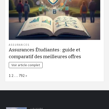
ASSURANCES
Assurances Étudiantes : guide et
comparatif des meilleures offres
Voir article complet
Page:
Next
1
2
…
792
»