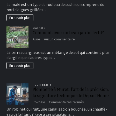
sushi
Le maki est un type de rouleau de sushi qui comprend du
vous
nori d’algues grillées…
connaissez?
En savoir plus
MAISON
Comment avoir un beau jardin fertil?
sur
Aline
Aucun commentaire
Comment
avoir
Le terreau argileux est un mélange de sol qui contient plus
un
d’argile que d’autres types…
beau
jardin
En savoir plus
fertil?
PLOMBERIE
Plomberie à Muret : l’art de la précision,
la signature technique de Dépan’ Home
sur
Povoski
Commentaires fermés
Plomberie
Un robinet qui fuit, une canalisation bouchée, un chauffe-
à
eau défaillant ? Face à ces situations,…
Muret