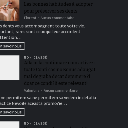
Les bonnes habitudes à adopter
pour préserver ses dents
sur
Florent
Aucun commentaire
Les
s dents vous accompagnent toute votre vie.
bonnes
urtant, rares sont ceux qui leur accordent
habitudes
attention…
à
adopter
n savoir plus
pour
préserver
NON CLASSÉ
ses
Afla in la continuare cum activezi
dents
toate Conti casino Bonus adaugat
mai degraba decat depunere ?i
doar ce condi?ii este relevant!
sur
Valentina
Aucun commentaire
Afla
 ne permitem sa ne permitem sa vedem in detaliu
in
act ce Nevoile aceasta promo?ie…
la
continuare
n savoir plus
cum
activezi
NON CLASSÉ
toate