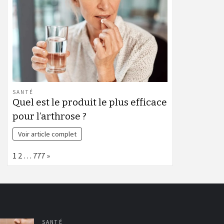
SANTÉ
Quel est le produit le plus efficace
pour l’arthrose ?
Voir article complet
Page:
Next
1
2
…
777
»
SANTÉ