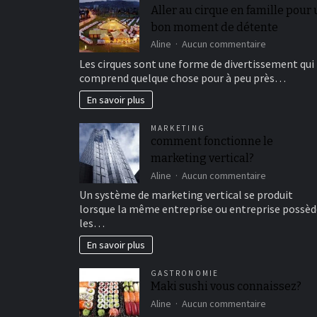
Aller au cirque en famille pour
bon moment de détente
sur
Aline
Aucun commentaire
Aller
Les cirques sont une forme de divertissement qui
au
comprend quelque chose pour à peu près…
cirque
en
En savoir plus
famille
pour
MARKETING
un
comment fonctionne le
bon
marketing vertical?
moment
de
sur
Aline
Aucun commentaire
détente
comment
Un système de marketing vertical se produit
fonctionne
lorsque la même entreprise ou entreprise possèd
le
les…
marketing
vertical?
En savoir plus
GASTRONOMIE
Maki sushi vous connaissez?
sur
Aline
Aucun commentaire
Maki