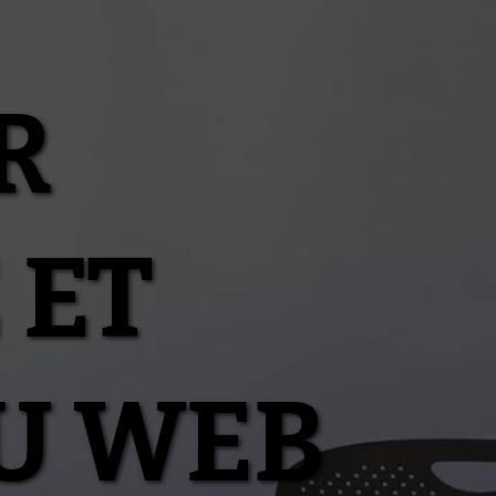
R
 ET
U WEB