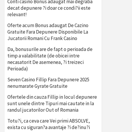
Conti casino Bonus adaugat mai degraba
decat depunere ?i doar ce condi?ii este
relevant!
Oferte acum Bonus adaugat De Cazino
Gratuite Fara Depunere Disponibile La
Jucatorii Romani Cu Frank Casino
Da, bonusurile are de fapt o perioada de
timp a valabilitate (de obicei intre
necasatorit De asemenea, ?i treizeci
Perioada)
Seven Casino Fillip Fara Depunere 2025
nenumarate Gyrate Gratuite
Ofertele din cauza Fillip in locul depunere
sunt unele dintre Tipuri mai cautate in la
randul jucatorilor Out of Romania
Totu?i, ca ceva care Vei primi ABSOLVE,
exista cu siguran?a avantaje ?i de?inu?i