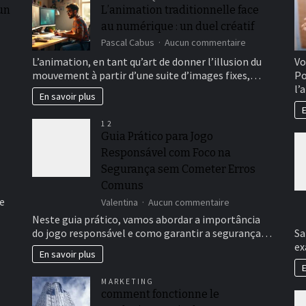
 un
L’animation traditionnelle face
au numérique : un duel créatif
sur
Pascal Cabus
Aucun commentaire
L’animation
L’animation, en tant qu’art de donner l’illusion du
Vo
traditionnelle
mouvement à partir d’une suite d’images fixes,…
Po
face
l’
au
En savoir plus
numérique
E
:
12
un
Guia Prático para Jogo
duel
Responsável com Foco na
créatif
Segurança sem Cometer Erros
Comuns
e
sur
Valentina
Aucun commentaire
Guia
Neste guia prático, vamos abordar a importância
Prático
do jogo responsável e como garantir a segurança…
Sa
para
ex
Jogo
En savoir plus
Responsável
E
com
MARKETING
Foco
comment fonctionne le
na