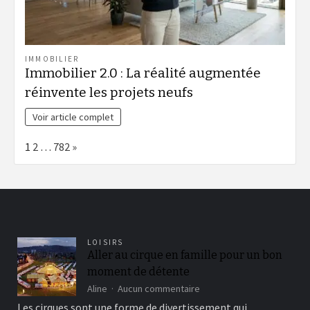
IMMOBILIER
Immobilier 2.0 : La réalité augmentée
réinvente les projets neufs
Voir article complet
Page:
Next
1
2
…
782
»
LOISIRS
Aller au cirque en famille pour un bon
moment de détente
sur
Aline
Aucun commentaire
Aller
Les cirques sont une forme de divertissement qui