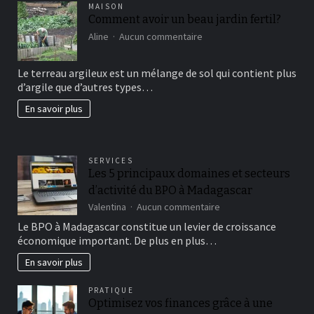
MAISON
Comment avoir un beau jardin fertil?
sur
Aline
Aucun commentaire
Comment
avoir
Le terreau argileux est un mélange de sol qui contient plus
un
d’argile que d’autres types…
beau
jardin
En savoir plus
fertil?
SERVICES
Les 5 principaux domaines et secteurs
d’activité du BPO à Madagascar
sur
Valentina
Aucun commentaire
Les
Le BPO à Madagascar constitue un levier de croissance
5
économique important. De plus en plus…
principaux
domaines
En savoir plus
et
secteurs
PRATIQUE
d’activité
Optimisez vos finances grâce à une
du