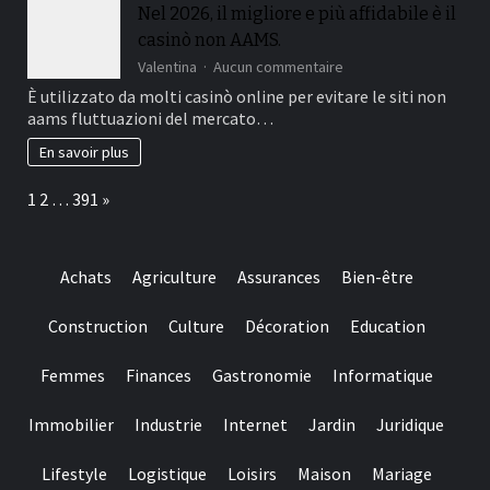
american
Nel 2026, il migliore e più affidabile è il
100%
on-
casinò non AAMS.
line
casino
sur
Valentina
Aucun commentaire
is
Nel
È utilizzato da molti casinò online per evitare le siti non
important
2026,
aams fluttuazioni del mercato…
to
il
help
migliore
En savoir plus
you
e
make
più
Page:
Next
1
2
…
391
»
sure
affidabile
they
è
suits
il
regulating
casinò
Achats
Agriculture
Assurances
Bien-être
requirements
non
and
AAMS.
you
Construction
Culture
Décoration
Education
may
claims
Femmes
Finances
Gastronomie
Informatique
fair
play
Immobilier
Industrie
Internet
Jardin
Juridique
Lifestyle
Logistique
Loisirs
Maison
Mariage