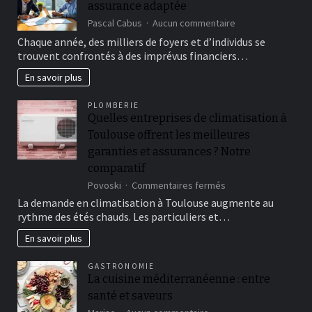
assurance adaptée
BPO
à
sur
Pascal Cabus
Aucun commentaire
Madagascar
Optimisez
Chaque année, des milliers de foyers et d’individus se
vos
trouvent confrontés à des imprévus financiers…
finances
grâce
En savoir plus
à
une
PLOMBERIE
assurance
Quelles entreprises de climatisation à
adaptée
Toulouse offrent les meilleures
garanties et assurances ? Notre
comparatif
sur
Povoski
Commentaires fermés
Quelles
La demande en climatisation à Toulouse augmente au
entreprises
rythme des étés chauds. Les particuliers et…
de
climatisation
En savoir plus
à
Toulouse
GASTRONOMIE
offrent
La cuisine méditerranéenne : entre
les
santé et saveurs
meilleures
garanties
sur