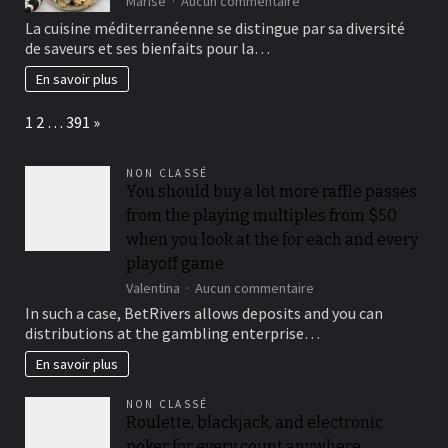
Marise
Aucun commentaire
et
La
La cuisine méditerranéenne se distingue par sa diversité
assurances
cuisine
de saveurs et ses bienfaits pour la…
?
méditerranéenne
Notre
:
En savoir plus
comparatif
entre
santé
Page:
Next
1
2
…
391
»
et
saveurs
NON CLASSÉ
You should buy a lot more raffle passes
from the playing multiples from $50
when you look at the for each and every
playoff game
sur
Valentina
Aucun commentaire
You
In such a case, BetRivers allows deposits and you can
should
distributions at the gambling enterprise…
buy
a
En savoir plus
lot
more
NON CLASSÉ
raffle
Roulette, blackjack, and electronic
passes
poker for every count anywhere