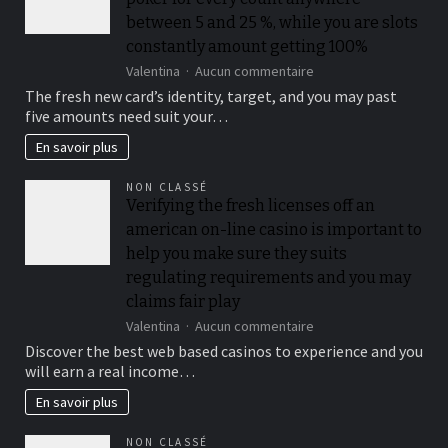
from
the
between 5 and 25 %, while you are slots
playing
constantly amount getting 100%
multiples
sur
Valentina
Aucun commentaire
from
Roulette,
$50
The fresh new card’s identity, target, and you may past
blackjack,
when
five amounts need suit your…
and
you
electronic
look
En savoir plus
poker
at
for
the
NON CLASSÉ
every
for
Verifying the fresh licenses off an
count
each
american on-line casino is important to
anywhere
and
between
every
help you make sure they suits
5
playoff
regulating requirements and you may
and
game
claims fair play
25
%,
sur
Valentina
Aucun commentaire
while
Verifying
Discover the best web based casinos to experience and you
you
the
will earn a real income…
are
fresh
slots
licenses
En savoir plus
constantly
off
amount
an
NON CLASSÉ
getting