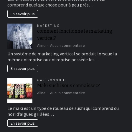
au
comprend quelque chose pour à peu près…
cirque
en
En savoir plus
famille
pour
MARKETING
un
comment fonctionne le marketing
bon
vertical?
moment
de
sur
Aline
Aucun commentaire
détente
comment
Un système de marketing vertical se produit lorsque la
fonctionne
même entreprise ou entreprise possède les…
le
marketing
En savoir plus
vertical?
GASTRONOMIE
Maki sushi vous connaissez?
sur
Aline
Aucun commentaire
Maki
sushi
Le maki est un type de rouleau de sushi qui comprend du
vous
nori d’algues grillées…
connaissez?
En savoir plus