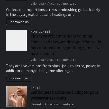
sur
Valentina
Aucun commentaire
To
Collection proportions strikes diminishing go back early
suit
in the day a great thousand headings or…
your
security,
En savoir plus
you’ll
be
NON CLASSÉ
locked
This type of include more winning
out
choice and they are designed for really
immediately
following
baccarat real time gambling games we
3
have needed
hit
sur
Valentina
Aucun commentaire
a
This
brick
They are live versions from black-jack, roulette, poker, in
type
wall
addition to many other game offering…
of
journal-
include
within
En savoir plus
more
the
winning
attempts
SANTÉ
choice
Les bonnes habitudes à adopter pour
and
préserver ses dents
they
are
sur
Florent
Aucun commentaire
designed
Les