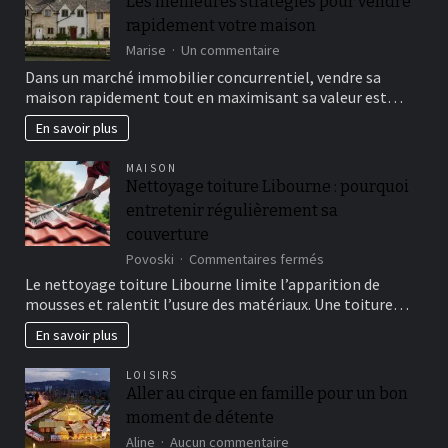
Les meilleures stratégies pour vendre
aides
rapidement votre maison
humanitaires
à
sur
Marise
Un commentaire
Madagascar
Les
Dans un marché immobilier concurrentiel, vendre sa
meilleures
maison rapidement tout en maximisant sa valeur est…
stratégies
pour
En savoir plus
vendre
rapidement
MAISON
votre
Nettoyage toiture Libourne : pourquoi
maison
entretenir régulièrement sa
couverture
sur
Povoski
Commentaires fermés
Nettoyage
Le nettoyage toiture Libourne limite l’apparition de
toiture
mousses et ralentit l’usure des matériaux. Une toiture…
Libourne
:
En savoir plus
pourquoi
entretenir
LOISIRS
régulièrement
Aller au cirque en famille pour un bon
sa
moment de détente
couverture
sur
Aline
Aucun commentaire