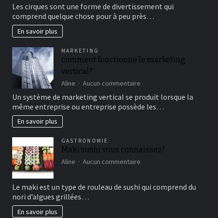
Aller
Les cirques sont une forme de divertissement qui
au
comprend quelque chose pour à peu près…
cirque
en
En savoir plus
famille
pour
MARKETING
un
comment fonctionne le marketing
bon
vertical?
moment
de
sur
Aline
Aucun commentaire
détente
comment
Un système de marketing vertical se produit lorsque la
fonctionne
même entreprise ou entreprise possède les…
le
marketing
En savoir plus
vertical?
GASTRONOMIE
Maki sushi vous connaissez?
sur
Aline
Aucun commentaire
Maki
sushi
Le maki est un type de rouleau de sushi qui comprend du
vous
nori d’algues grillées…
connaissez?
En savoir plus