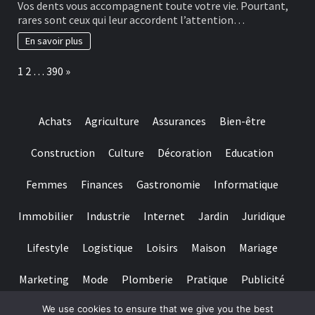
Vos dents vous accompagnent toute votre vie. Pourtant,
for
bonnes
rares sont ceux qui leur accordent l’attention…
really
habitudes
baccarat
à
En savoir plus
real
adopter
time
pour
Page:
Next
1
2
…
390
»
gambling
préserver
games
ses
we
dents
have
Achats
Agriculture
Assurances
Bien-être
needed
Construction
Culture
Décoration
Education
Femmes
Finances
Gastronomie
Informatique
Immobilier
Industrie
Internet
Jardin
Juridique
Lifestyle
Logistique
Loisirs
Maison
Mariage
Marketing
Mode
Plomberie
Pratique
Publicité
We use cookies to ensure that we give you the best
Santé
Services
Sport
Textile
Tourisme