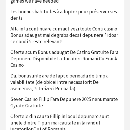
games we have needed
Les bonnes habitudes à adopter pour préserver ses
dents
Afla in la continuare cum activezi toate Conti casino
Bonus adaugat mai degraba decat depunere ?i doar
ce condi?ii este relevant!
Oferte acum Bonus adaugat De Cazino Gratuite Fara
Depunere Disponibile La Jucatorii Romani Cu Frank
Casino
Da, bonusurile are de fapt o perioada de timp a
valabilitate (de obicei intre necasatorit De
asemenea, ?i treizeci Perioada)
Seven Casino Fillip Fara Depunere 2025 nenumarate
Gyrate Gratuite
Ofertele din cauza Fillip in locul depunere sunt
unele dintre Tipuri mai cautate in la randul
jucatorilor Out of Romania