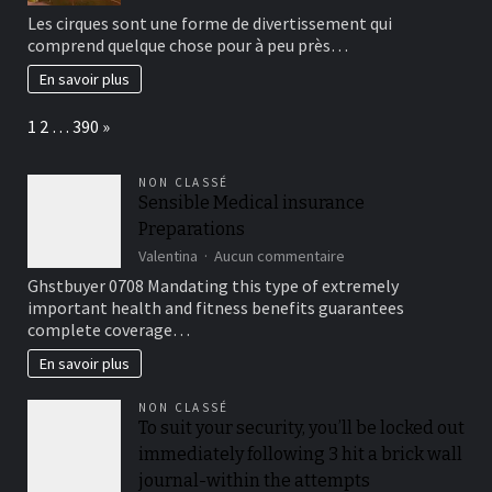
Aller
Les cirques sont une forme de divertissement qui
au
comprend quelque chose pour à peu près…
cirque
en
En savoir plus
famille
pour
Page:
Next
1
2
…
390
»
un
bon
moment
NON CLASSÉ
de
Sensible Medical insurance
détente
Preparations
sur
Valentina
Aucun commentaire
Sensible
Ghstbuyer 0708 Mandating this type of extremely
Medical
important health and fitness benefits guarantees
insurance
complete coverage…
Preparations
En savoir plus
NON CLASSÉ
To suit your security, you’ll be locked out
immediately following 3 hit a brick wall
journal-within the attempts