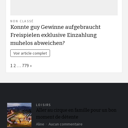
NON CLASSÉ
Konnte guy Gewinne aufgebraucht
Freispielen exklusive Einzahlung
muhelos abweichen?
Voir article complet
Page:
Next
1
2
…
779
»
LOISIRS
Aller au cirque en famille pour un bon
moment de détente
sur
Aline
Aucun commentaire