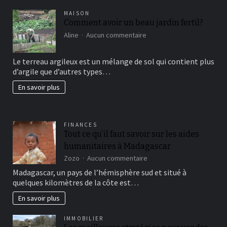
MAISON
Comment avoir un beau jardin fertil?
sur
Aline
Aucun commentaire
Comment
avoir
Le terreau argileux est un mélange de sol qui contient plus
un
d’argile que d’autres types…
beau
jardin
En savoir plus
fertil?
FINANCES
Tout ce qu’il faut savoir sur les aides
humanitaires à Madagascar
sur
Zozo
Aucun commentaire
Tout
Madagascar, un pays de l’hémisphère sud et situé à
ce
quelques kilomètres de la côte est…
qu’il
faut
En savoir plus
savoir
sur
IMMOBILIER
les