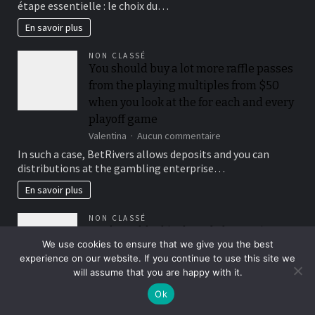
étape essentielle : le choix du…
jardin
:
En savoir plus
choisir
le
NON CLASSÉ
bon
You should buy a lot more raffle passes
endroit
from the playing multiples from $50
pour
observer
when you look at the for each and every
la
playoff game
nature
sur
Valentina
Aucun commentaire
You
In such a case, BetRivers allows deposits and you can
should
distributions at the gambling enterprise…
buy
a
En savoir plus
lot
more
NON CLASSÉ
raffle
Roulette, blackjack, and electronic
passes
We use cookies to ensure that we give you the best
poker for every count anywhere
from
experience on our website. If you continue to use this site we
the
between 5 and 25 %, while you are slots
will assume that you are happy with it.
playing
constantly amount getting 100%
multiples
Ok
sur
Valentina
Aucun commentaire
from
Roulette,
$50