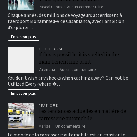
sur
Pascal Cabus
Aucun commentaire
Comment
Chaque année, des millions de voyageurs atterrissent à
réussir
l’aéroport Mohammed-V de Casablanca, avec l’ambition
sa
d’explorer…
location
de
En savoir plus
voiture
à
NON CLASSÉ
l’aéroport
If this is possible, it is spelled in the
de
Casablanca
main benefit fine print
?
sur
Valentina
Aucun commentaire
If
You don’t wish any shocks when cashing away ? Can not be
this
Utilized Every-where �…
is
possible,
En savoir plus
it
is
PRATIQUE
spelled
Les tendances actuelles en matière de
in
carrosserie automobile
the
main
sur
Marise
Un commentaire
benefit
Les
Le monde de la carrosserie automobile est en constante
fine
tendances