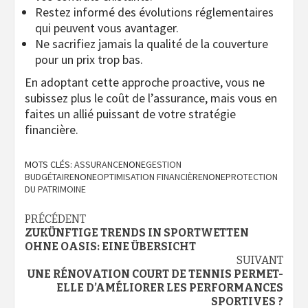
Restez informé des évolutions réglementaires
qui peuvent vous avantager.
Ne sacrifiez jamais la qualité de la couverture
pour un prix trop bas.
En adoptant cette approche proactive, vous ne
subissez plus le coût de l’assurance, mais vous en
faites un allié puissant de votre stratégie
financière.
MOTS CLÉS:
ASSURANCE
NONE
GESTION
BUDGÉTAIRE
NONE
OPTIMISATION FINANCIÈRE
NONE
PROTECTION
DU PATRIMOINE
Navigation
PRÉCÉDENT
ZUKÜNFTIGE TRENDS IN SPORTWETTEN
d’article
OHNE OASIS: EINE ÜBERSICHT
SUIVANT
UNE RÉNOVATION COURT DE TENNIS PERMET-
ELLE D’AMÉLIORER LES PERFORMANCES
SPORTIVES ?