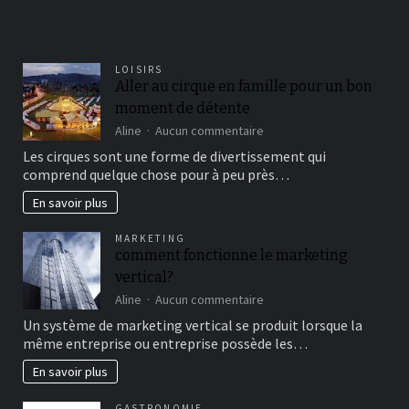
LOISIRS
Aller au cirque en famille pour un bon
moment de détente
sur
Aline
Aucun commentaire
Aller
Les cirques sont une forme de divertissement qui
au
comprend quelque chose pour à peu près…
cirque
en
En savoir plus
famille
pour
MARKETING
un
comment fonctionne le marketing
bon
vertical?
moment
de
sur
Aline
Aucun commentaire
détente
comment
Un système de marketing vertical se produit lorsque la
fonctionne
même entreprise ou entreprise possède les…
le
marketing
En savoir plus
vertical?
GASTRONOMIE