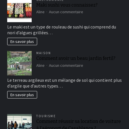
Maki sushi vous connaissez?
sur
Aline
Aucun commentaire
Maki
sushi
Le maki est un type de rouleau de sushi qui comprend du
vous
nori d’algues grillées…
connaissez?
En savoir plus
MAISON
Comment avoir un beau jardin fertil?
sur
Aline
Aucun commentaire
Comment
avoir
Le terreau argileux est un mélange de sol qui contient plus
un
d’argile que d’autres types…
beau
jardin
En savoir plus
fertil?
TOURISME
Comment réussir sa location de voiture
à l’aéroport de Casablanca ?