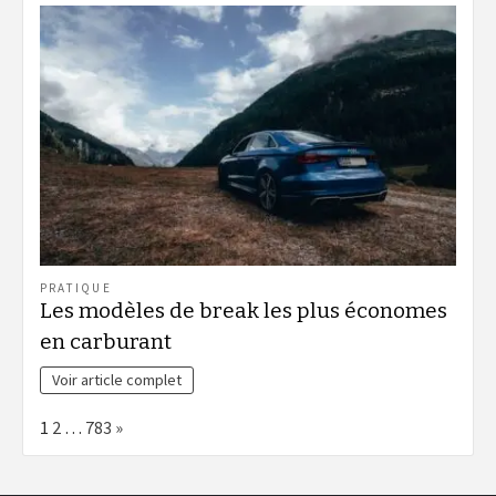
PRATIQUE
Les modèles de break les plus économes
en carburant
Voir article complet
Page:
Next
1
2
…
783
»