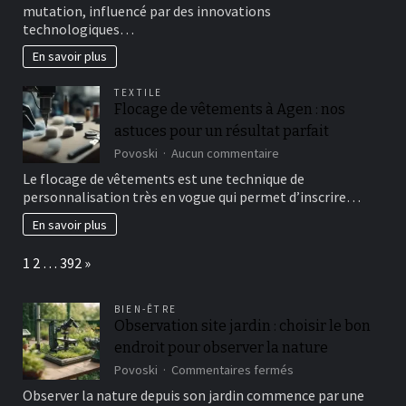
mutation, influencé par des innovations
print
actuelles
technologiques…
en
matière
En savoir plus
de
carrosserie
TEXTILE
automobile
Flocage de vêtements à Agen : nos
astuces pour un résultat parfait
sur
Povoski
Aucun commentaire
Flocage
Le flocage de vêtements est une technique de
de
personnalisation très en vogue qui permet d’inscrire…
vêtements
à
En savoir plus
Agen
:
Page:
Next
1
2
…
392
»
nos
astuces
pour
BIEN-ÊTRE
un
Observation site jardin : choisir le bon
résultat
endroit pour observer la nature
parfait
sur
Povoski
Commentaires fermés
Observation
Observer la nature depuis son jardin commence par une
site