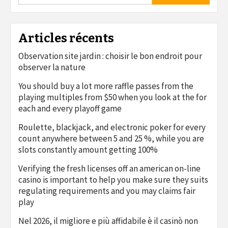
Articles récents
Observation site jardin : choisir le bon endroit pour
observer la nature
You should buy a lot more raffle passes from the
playing multiples from $50 when you look at the for
each and every playoff game
Roulette, blackjack, and electronic poker for every
count anywhere between 5 and 25 %, while you are
slots constantly amount getting 100%
Verifying the fresh licenses off an american on-line
casino is important to help you make sure they suits
regulating requirements and you may claims fair
play
Nel 2026, il migliore e più affidabile è il casinò non