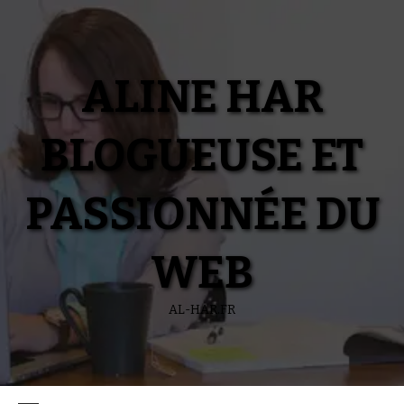
Aller
au
contenu
ALINE HAR
BLOGUEUSE ET
PASSIONNÉE DU
WEB
AL-HAR.FR
Menu