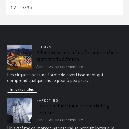
Page:
Next
1
2
…
783
»
LOISIRS
Aller au cirque en famille pour un bon
moment de détente
sur
Aline
Aucun commentaire
Aller
Les cirques sont une forme de divertissement qui
au
comprend quelque chose pour à peu près…
cirque
en
En savoir plus
famille
pour
MARKETING
un
comment fonctionne le marketing
bon
vertical?
moment
de
sur
Aline
Aucun commentaire
détente
comment
Un système de marketing vertical se produit lorsque la