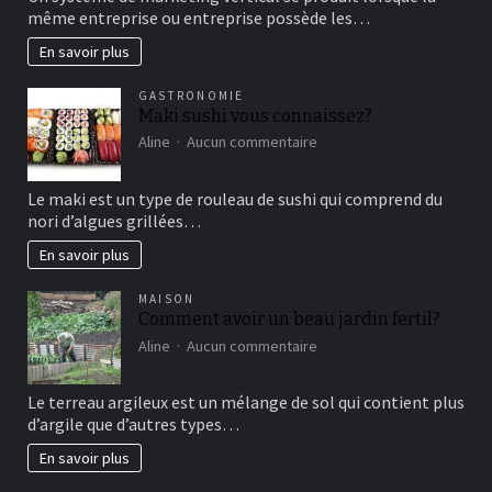
fonctionne
même entreprise ou entreprise possède les…
le
marketing
En savoir plus
vertical?
GASTRONOMIE
Maki sushi vous connaissez?
sur
Aline
Aucun commentaire
Maki
sushi
Le maki est un type de rouleau de sushi qui comprend du
vous
nori d’algues grillées…
connaissez?
En savoir plus
MAISON
Comment avoir un beau jardin fertil?
sur
Aline
Aucun commentaire
Comment
avoir
Le terreau argileux est un mélange de sol qui contient plus
un
d’argile que d’autres types…
beau
jardin
En savoir plus
fertil?