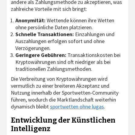
andere als Zahlungsmethode zu akzeptieren, was
zahlreiche Vorteile mit sich bringt:
Anonymität:
Wettende können ihre Wetten
ohne persönliche Daten platzieren.
Schnelle Transaktionen:
Einzahlungen und
Auszahlungen erfolgen sofort und ohne
Verzögerungen.
Geringere Gebühren:
Transaktionskosten bei
Kryptowährungen sind oft niedriger als bei
traditionellen Zahlungsmethoden.
Die Verbreitung von Kryptowährungen wird
vermutlich zu einer breiteren Akzeptanz und
Nutzung innerhalb der Sportwetten-Community
führen, wodurch die Marktlandschaft weiterhin
dynamisch bleibt
sportwetten ohne lugas
.
Entwicklung der Künstlichen
Intelligenz