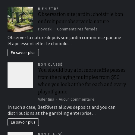
and
expert
BIEN-ÊTRE
gameplay
Observation site jardin : choisir le bon
endroit pour observer la nature
sur
Povoski
Commentaires fermés
Observation
Observer la nature depuis son jardin commence par une
site
étape essentielle : le choix du…
jardin
:
En savoir plus
choisir
le
NON CLASSÉ
bon
You should buy a lot more raffle passes
endroit
from the playing multiples from $50
pour
observer
when you look at the for each and every
la
playoff game
nature
sur
Valentina
Aucun commentaire
You
In such a case, BetRivers allows deposits and you can
should
distributions at the gambling enterprise…
buy
a
En savoir plus
lot
more
NON CLASSÉ