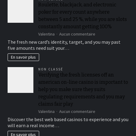
raffle
Roulette, blackjack, and electronic
passes
poker for every count anywhere
from
the
between 5 and 25 %, while you are slots
playing
constantly amount getting 100%
multiples
sur
Valentina
Aucun commentaire
from
Roulette,
$50
The fresh new card’s identity, target, and you may past
blackjack,
when
five amounts need suit your…
and
you
electronic
look
En savoir plus
poker
at
for
the
NON CLASSÉ
every
for
Verifying the fresh licenses off an
count
each
american on-line casino is important to
anywhere
and
between
every
help you make sure they suits
5
playoff
regulating requirements and you may
and
game
claims fair play
25
%,
sur
Valentina
Aucun commentaire
while
Verifying
Discover the best web based casinos to experience and you
you
the
will earn a real income…
are
fresh
slots
licenses
En savoir plus