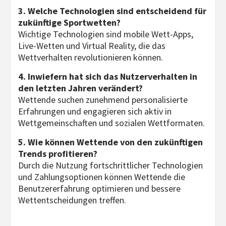
3. Welche Technologien sind entscheidend für
zukünftige Sportwetten?
Wichtige Technologien sind mobile Wett-Apps,
Live-Wetten und Virtual Reality, die das
Wettverhalten revolutionieren können.
4. Inwiefern hat sich das Nutzerverhalten in
den letzten Jahren verändert?
Wettende suchen zunehmend personalisierte
Erfahrungen und engagieren sich aktiv in
Wettgemeinschaften und sozialen Wettformaten.
5. Wie können Wettende von den zukünftigen
Trends profitieren?
Durch die Nutzung fortschrittlicher Technologien
und Zahlungsoptionen können Wettende die
Benutzererfahrung optimieren und bessere
Wettentscheidungen treffen.