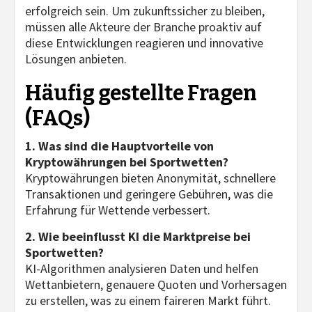
erfolgreich sein. Um zukunftssicher zu bleiben,
müssen alle Akteure der Branche proaktiv auf
diese Entwicklungen reagieren und innovative
Lösungen anbieten.
Häufig gestellte Fragen
(FAQs)
1. Was sind die Hauptvorteile von
Kryptowährungen bei Sportwetten?
Kryptowährungen bieten Anonymität, schnellere
Transaktionen und geringere Gebühren, was die
Erfahrung für Wettende verbessert.
2. Wie beeinflusst KI die Marktpreise bei
Sportwetten?
KI-Algorithmen analysieren Daten und helfen
Wettanbietern, genauere Quoten und Vorhersagen
zu erstellen, was zu einem faireren Markt führt.