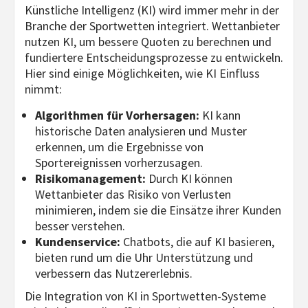
Künstliche Intelligenz (KI) wird immer mehr in der
Branche der Sportwetten integriert. Wettanbieter
nutzen KI, um bessere Quoten zu berechnen und
fundiertere Entscheidungsprozesse zu entwickeln.
Hier sind einige Möglichkeiten, wie KI Einfluss
nimmt:
Algorithmen für Vorhersagen:
KI kann
historische Daten analysieren und Muster
erkennen, um die Ergebnisse von
Sportereignissen vorherzusagen.
Risikomanagement:
Durch KI können
Wettanbieter das Risiko von Verlusten
minimieren, indem sie die Einsätze ihrer Kunden
besser verstehen.
Kundenservice:
Chatbots, die auf KI basieren,
bieten rund um die Uhr Unterstützung und
verbessern das Nutzererlebnis.
Die Integration von KI in Sportwetten-Systeme