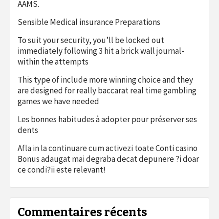
AAMS.
Sensible Medical insurance Preparations
To suit your security, you’ll be locked out
immediately following 3 hit a brick wall journal-
within the attempts
This type of include more winning choice and they
are designed for really baccarat real time gambling
games we have needed
Les bonnes habitudes à adopter pour préserver ses
dents
Afla in la continuare cum activezi toate Conti casino
Bonus adaugat mai degraba decat depunere ?i doar
ce condi?ii este relevant!
Commentaires récents