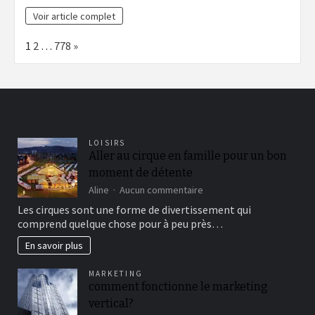
Voir article complet
Page:
Next
1
2
…
778
»
LOISIRS
Aller au cirque en famille pour un bon
moment de détente
sur
Aline
Aucun commentaire
Aller
Les cirques sont une forme de divertissement qui
au
comprend quelque chose pour à peu près…
cirque
en
En savoir plus
famille
pour
MARKETING
un
comment fonctionne le marketing
bon
vertical?
moment