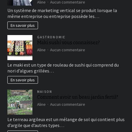
de
sur
Aline
Aucun commentaire
détente
comment
Un système de marketing vertical se produit lorsque la
fonctionne
même entreprise ou entreprise possède les…
le
marketing
En savoir plus
vertical?
GASTRONOMIE
Maki sushi vous connaissez?
sur
Aline
Aucun commentaire
Maki
sushi
Le maki est un type de rouleau de sushi qui comprend du
vous
nori d’algues grillées…
connaissez?
En savoir plus
MAISON
Comment avoir un beau jardin fertil?
sur
Aline
Aucun commentaire
Comment
avoir
Le terreau argileux est un mélange de sol qui contient plus
un
d’argile que d’autres types…
beau
jardin