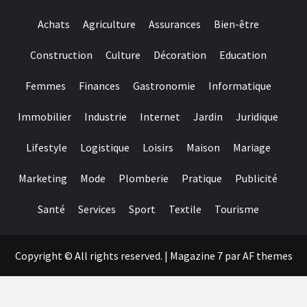
casino
Bonus
Achats
Agriculture
Assurances
Bien-être
adaugat
mai
degraba
Construction
Culture
Décoration
Education
decat
depunere
Femmes
Finances
Gastronomie
Informatique
?
i
doar
Immobilier
Industrie
Internet
Jardin
Juridique
ce
condi?
Lifestyle
Logistique
Loisirs
Maison
Mariage
ii
este
relevant!
Marketing
Mode
Plomberie
Pratique
Publicité
Santé
Services
Sport
Textile
Tourisme
Copyright © All rights reserved.
|
Magazine 7
par AF themes