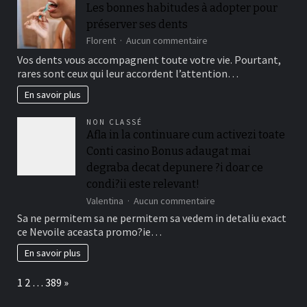
choice
Les bonnes habitudes à adopter pour
and
préserver ses dents
they
are
sur
Florent
Aucun commentaire
designed
Les
Vos dents vous accompagnent toute votre vie. Pourtant,
for
bonnes
rares sont ceux qui leur accordent l’attention…
really
habitudes
baccarat
à
En savoir plus
real
adopter
time
pour
NON CLASSÉ
gambling
préserver
Afla in la continuare cum activezi toate
games
ses
we
Conti casino Bonus adaugat mai
dents
have
degraba decat depunere ?i doar ce
needed
condi?ii este relevant!
sur
Valentina
Aucun commentaire
Afla
Sa ne permitem sa ne permitem sa vedem in detaliu exact
in
ce Nevoile aceasta promo?ie…
la
continuare
En savoir plus
cum
activezi
Page:
Next
1
2
…
389
»
toate
Conti