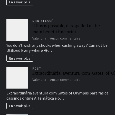
En savoir plus
fertil?
NON CLASSÉ
If this is possible, it is spelled in the
main benefit fine print
sur
Valentina
Aucun commentaire
If
You don’t wish any shocks when cashing away ? Can not be
this
Utilized Every-where �…
is
possible,
En savoir plus
it
is
POST
spelled
Extraordinária_aventura_com_Gates_of_O
in
sur
the
Valentina
Aucun commentaire
Extraordinária_avent
main
benefit
Extraordinária aventura com Gates of Olympus para fãs de
fine
cassinos online A Temática e o…
print
En savoir plus