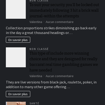
NON CLASSÉ
aux
To suit your security, you’ll be locked out
soins
immediately following 3 hit a brick wall
naturels
journal-within the attempts
sur
Valentina
Aucun commentaire
To
Collection proportions strikes diminishing go back early
suit
in the day a great thousand headings or…
your
security,
En savoir plus
you’ll
be
NON CLASSÉ
locked
This type of include more winning
out
choice and they are designed for really
immediately
following
baccarat real time gambling games we
3
have needed
hit
sur
Valentina
Aucun commentaire
a
This
brick
They are live versions from black-jack, roulette, poker, in
type
wall
addition to many other game offering…
of
journal-
include
within
En savoir plus
more
the
winning
attempts
SANTÉ