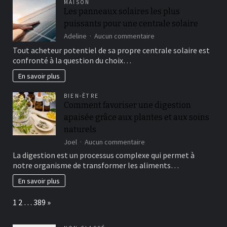
MAISON
Les panneaux solaires les plus
puissants pour une centrale solaire
sur
Adeline
Aucun commentaire
Les
Tout acheteur potentiel de sa propre centrale solaire est
panneaux
confronté à la question du choix…
solaires
les
En savoir plus
plus
puissants
BIEN-ÊTRE
pour
Comment favoriser une digestion
une
apaisée grâce aux plantes et aux soins
centrale
solaire
naturels
sur
Joel
Aucun commentaire
Comment
La digestion est un processus complexe qui permet à
favoriser
notre organisme de transformer les aliments…
une
digestion
En savoir plus
apaisée
grâce
Page:
Next
1
2
…
389
»
aux
plantes
et