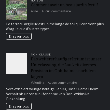
MAISON
Comment avoir un beau jardin fertil?
sur
Aline
Aucun commentaire
Comment
avoir
Le terreau argileux est un mélange de sol qui contient plus
un
d’argile que d’autres types…
beau
jardin
En savoir plus
fertil?
NON CLASSÉ
Das weiterer haufiger Irrtum ist unser
Unterlassung, die Laufzeit diverses
Provision im Ophthalmos nachdem
lagern
sur
Valentina
Aucun commentaire
Das
Sera existiert wenige haufige Fehler, unser Gamer beim
weiterer
Verhaltnis unter zuhilfenahme von Boni exklusive
haufiger
Einzahlung…
Irrtum
ist
En savoir plus
unser