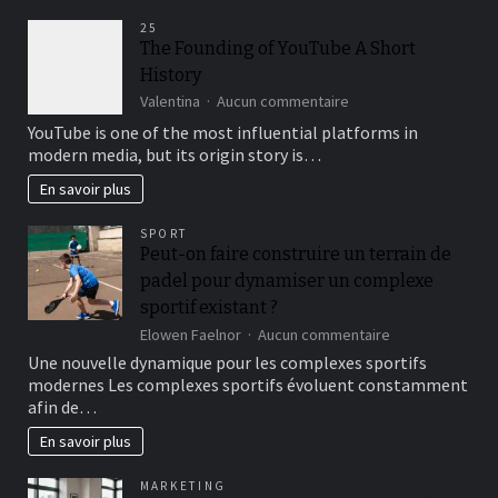
Unterlassung,
25
die
The Founding of YouTube A Short
Laufzeit
History
diverses
Provision
sur
Valentina
Aucun commentaire
im
The
YouTube is one of the most influential platforms in
Ophthalmos
Founding
modern media, but its origin story is…
nachdem
of
lagern
YouTube
En savoir plus
A
Short
SPORT
History
Peut-on faire construire un terrain de
padel pour dynamiser un complexe
sportif existant ?
sur
Elowen Faelnor
Aucun commentaire
Peut-
Une nouvelle dynamique pour les complexes sportifs
on
modernes Les complexes sportifs évoluent constamment
faire
afin de…
construire
un
En savoir plus
terrain
de
MARKETING
padel