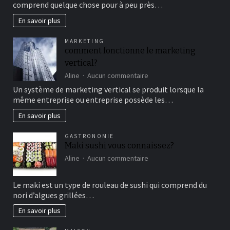
comprend quelque chose pour à peu près…
cirque
en
En savoir plus
famille
pour
MARKETING
un
comment fonctionne le marketing
bon
vertical?
moment
de
sur
Aline
Aucun commentaire
détente
comment
Un système de marketing vertical se produit lorsque la
fonctionne
même entreprise ou entreprise possède les…
le
marketing
En savoir plus
vertical?
GASTRONOMIE
Maki sushi vous connaissez?
sur
Aline
Aucun commentaire
Maki
sushi
Le maki est un type de rouleau de sushi qui comprend du
vous
nori d’algues grillées…
connaissez?
En savoir plus