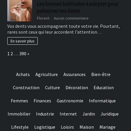
choice
Les bonnes habitudes à adopter pour
and
préserver ses dents
they
are
sur
Florent
Aucun commentaire
designed
Les
Vos dents vous accompagnent toute votre vie. Pourtant,
for
bonnes
rares sont ceux qui leur accordent l’attention…
really
habitudes
baccarat
à
En savoir plus
real
adopter
time
pour
Page:
Next
1
2
…
390
»
gambling
préserver
games
ses
we
dents
have
Achats
Agriculture
Assurances
Bien-être
needed
Construction
Culture
Décoration
Education
Femmes
Finances
Gastronomie
Informatique
Immobilier
Industrie
Internet
Jardin
Juridique
Lifestyle
Logistique
Loisirs
Maison
Mariage