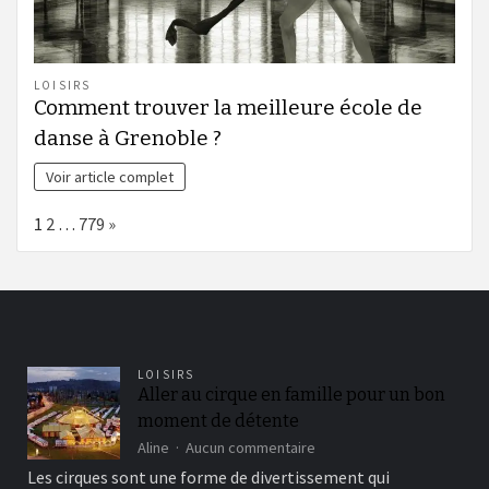
LOISIRS
Comment trouver la meilleure école de
danse à Grenoble ?
Voir article complet
Page:
Next
1
2
…
779
»
LOISIRS
Aller au cirque en famille pour un bon
moment de détente
sur
Aline
Aucun commentaire
Aller
Les cirques sont une forme de divertissement qui
au