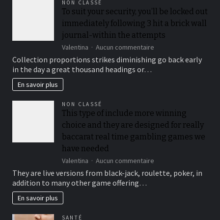
NON CLASSÉ
To suit your security, you’ll be locked out
immediately following 3 hit a brick wall
journal-within the attempts
sur
Valentina
Aucun commentaire
To
Collection proportions strikes diminishing go back early
suit
in the day a great thousand headings or…
your
security,
En savoir plus
you’ll
be
NON CLASSÉ
locked
This type of include more winning
out
choice and they are designed for really
immediately
following
baccarat real time gambling games we
3
have needed
hit
sur
Valentina
Aucun commentaire
a
This
brick
They are live versions from black-jack, roulette, poker, in
type
wall
addition to many other game offering…
of
journal-
include
within
En savoir plus
more
the
winning
attempts
SANTÉ