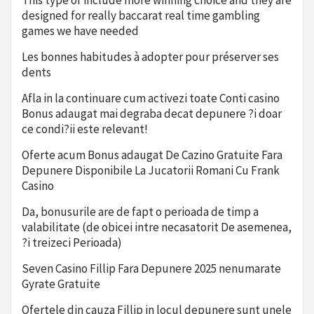
This type of include more winning choice and they are
designed for really baccarat real time gambling
games we have needed
Les bonnes habitudes à adopter pour préserver ses
dents
Afla in la continuare cum activezi toate Conti casino
Bonus adaugat mai degraba decat depunere ?i doar
ce condi?ii este relevant!
Oferte acum Bonus adaugat De Cazino Gratuite Fara
Depunere Disponibile La Jucatorii Romani Cu Frank
Casino
Da, bonusurile are de fapt o perioada de timp a
valabilitate (de obicei intre necasatorit De asemenea,
?i treizeci Perioada)
Seven Casino Fillip Fara Depunere 2025 nenumarate
Gyrate Gratuite
Ofertele din cauza Fillip in locul depunere sunt unele