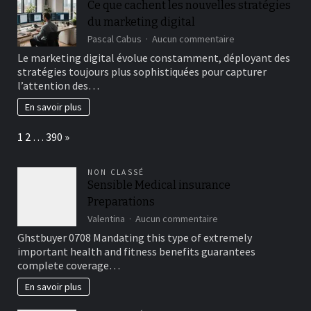
Ce que cachent les nouvelles stratégies
pour
du marketing digital
dynamiser
un
sur
Pascal Cabus
Aucun commentaire
complexe
Ce
Le marketing digital évolue constamment, déployant des
sportif
que
stratégies toujours plus sophistiquées pour capturer
existant
cachent
?
l’attention des…
les
nouvelles
En savoir plus
stratégies
du
Page:
Next
1
2
…
390
»
marketing
digital
NON CLASSÉ
Sensible Medical insurance
Preparations
sur
Valentina
Aucun commentaire
Sensible
Ghstbuyer 0708 Mandating this type of extremely
Medical
important health and fitness benefits guarantees
insurance
complete coverage…
Preparations
En savoir plus