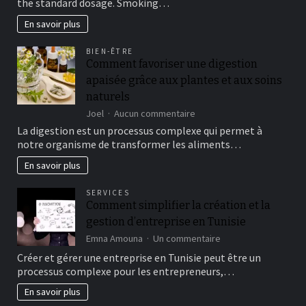
the standard dosage. Smoking…
Response
4/20
En savoir plus
sales
to
BIEN-ÊTRE
Marijuana
Comment favoriser une digestion
apaisée grâce aux plantes et aux soins
naturels
sur
Joel
Aucun commentaire
Comment
La digestion est un processus complexe qui permet à
favoriser
notre organisme de transformer les aliments…
une
digestion
En savoir plus
apaisée
grâce
SERVICES
aux
Comment simplifier la création et la
plantes
gestion d’entreprise en Tunisie
et
aux
sur
Emna Amouna
Un commentaire
soins
Comment
Créer et gérer une entreprise en Tunisie peut être un
naturels
simplifier
processus complexe pour les entrepreneurs,…
la
création
En savoir plus
et