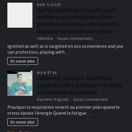
no
NON CLASSÉ
cost
Ignition Gambling enterprise is yet
and
you
another in our best online roulette
will
gambling enterprises, offering half a
Victory
dozen digital roulette video game
A
real
sur
Valentina
Aucun commentaire
income
Ignition
Ignition as well as is targeted on pro convenience and you
2026
Gambling
can protection, playing with…
enterprise
is
En savoir plus
yet
another
BIEN-ÊTRE
in
Cohérence cardiaque : la méthode
our
simple qui aide à mieux gérer le stress
best
online
et à récupérer au quotidien
roulette
sur
Kaouther Ragoubi
Aucun commentaire
gambling
Cohérence
Pourquoi la respiration revient au premier plan quand le
enterprises,
cardiaque
offering
stress épuise l’énergie Quand la fatigue…
:
half
la
En savoir plus
a
méthode
dozen
simple