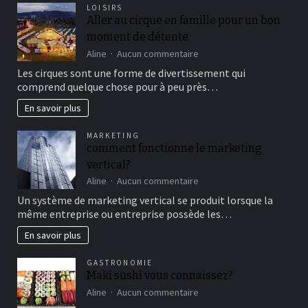
LOISIRS
Aller au cirque en famille pour un bon
moment de détente
sur
Aline
Aucun commentaire
Aller
Les cirques sont une forme de divertissement qui
au
comprend quelque chose pour à peu près…
cirque
en
En savoir plus
famille
pour
MARKETING
un
comment fonctionne le marketing
bon
vertical?
moment
de
sur
Aline
Aucun commentaire
détente
comment
Un système de marketing vertical se produit lorsque la
fonctionne
même entreprise ou entreprise possède les…
le
marketing
En savoir plus
vertical?
GASTRONOMIE
Maki sushi vous connaissez?
sur
Aline
Aucun commentaire
Maki