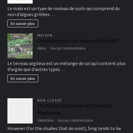
sushi
Le maki est un type de rouleau de sushi qui comprend du
vous
nori d’algues grillées…
connaissez?
En savoir plus
MAISON
Comment avoir un beau jardin fertil?
sur
Aline
Aucun commentaire
Comment
avoir
Le terreau argileux est un mélange de sol qui contient plus
un
d’argile que d’autres types…
beau
jardin
En savoir plus
fertil?
NON CLASSÉ
The Body’s Response 4/20 sales to
Marijuana
sur
Valentina
Aucun commentaire
The
However (for the studies that do exist), 5mg tends to be
Body’s