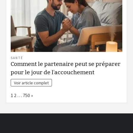
SANTÉ
Comment le partenaire peut se préparer
pour le jour de l’accouchement
Voir article complet
Page:
Next
1
2
…
750
»