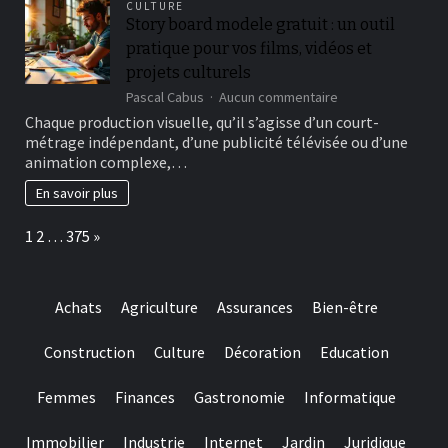
digital
CULTURE
qui
roulette
Story board modele gratuit : un outil
aide
video
pratique pour vos films, vidéos et
à
game
mieux
projets culturels
gérer
sur
Pascal Cabus
Aucun commentaire
le
Story
Chaque production visuelle, qu’il s’agisse d’un court-
stress
board
et
métrage indépendant, d’une publicité télévisée ou d’une
modele
à
animation complexe,…
gratuit
récupérer
:
En savoir plus
au
un
quotidien
outil
Page:
Next
1
2
…
375
»
pratique
pour
vos
films,
Achats
Agriculture
Assurances
Bien-être
vidéos
et
projets
Construction
Culture
Décoration
Education
culturels
Femmes
Finances
Gastronomie
Informatique
Immobilier
Industrie
Internet
Jardin
Juridique