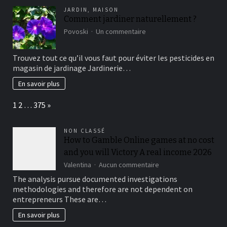
la
JARDIN
,
MAISON
gestion
Comment jardiner naturellement ?
d’entreprise
sur
en
Povoski
Un commentaire
Comment
Tunisie
jardiner
Trouvez tout ce qu’il vous faut pour éviter les pesticides en
naturellement
magasin de jardinage Jardinerie…
?
En savoir plus
Page:
Next
1
2
…
375
»
NON CLASSÉ
How to Gamble Online games at no cost
and you will Victory A real income 2026
sur
Valentina
Aucun commentaire
How
The analysis pursue documented investigations
to
methodologies and therefore are not dependent on
Gamble
entrepreneurs These are…
Online
games
En savoir plus
at