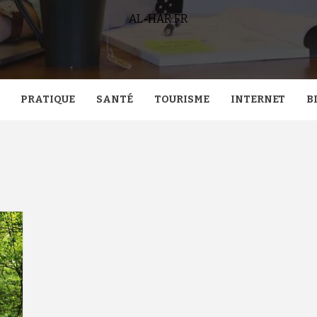
AL-HAR.FR
PRATIQUE
SANTÉ
TOURISME
INTERNET
B