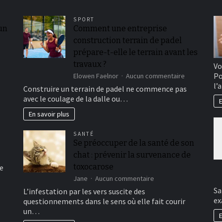
SPORT
 un
Comment une entreprise
construction terrain de padel
prépare-t-elle le terrain avant les
travaux ?
Vo
Po
sur
Elowen Faelnor
Aucun commentaire
Comment
l’
Construire un terrain de padel ne commence pas
une
avec le coulage de la dalle ou…
E
entreprise
constructio
En savoir plus
terrain
de
SANTÉ
padel
Se préoccuper de la santé de son
prépare-
chat : prévenir la survenance de
t-
elle
toxocarose
e
le
sur
Jane
Aucun commentaire
terrain
Se
Sa
L’infestation par les vers suscite des
avant
préoccuper
ex
les
questionnements dans le sens où elle fait courir
de
travaux
un…
la
E
?