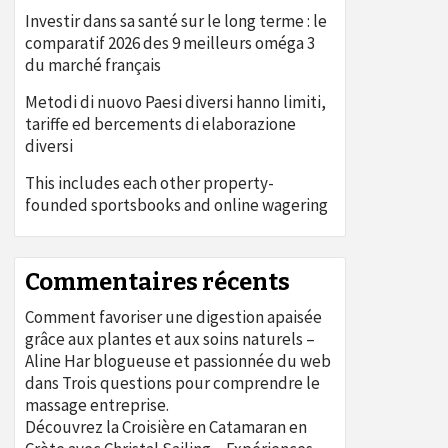
Investir dans sa santé sur le long terme : le
comparatif 2026 des 9 meilleurs oméga 3
du marché français
Metodi di nuovo Paesi diversi hanno limiti,
tariffe ed bercements di elaborazione
diversi
This includes each other property-
founded sportsbooks and online wagering
Commentaires récents
Comment favoriser une digestion apaisée
grâce aux plantes et aux soins naturels –
Aline Har blogueuse et passionnée du web
dans
Trois questions pour comprendre le
massage entreprise.
Découvrez la Croisière en Catamaran en