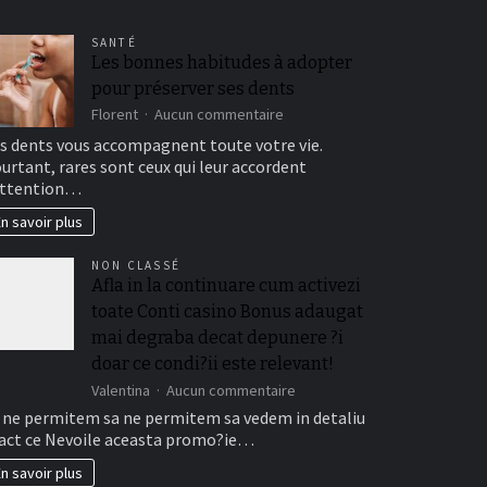
SANTÉ
Les bonnes habitudes à adopter
pour préserver ses dents
sur
Florent
Aucun commentaire
Les
s dents vous accompagnent toute votre vie.
bonnes
urtant, rares sont ceux qui leur accordent
habitudes
attention…
à
adopter
n savoir plus
pour
n
préserver
NON CLASSÉ
ses
Afla in la continuare cum activezi
dents
toate Conti casino Bonus adaugat
mai degraba decat depunere ?i
doar ce condi?ii este relevant!
sur
Valentina
Aucun commentaire
Afla
 ne permitem sa ne permitem sa vedem in detaliu
in
act ce Nevoile aceasta promo?ie…
la
continuare
n savoir plus
cum