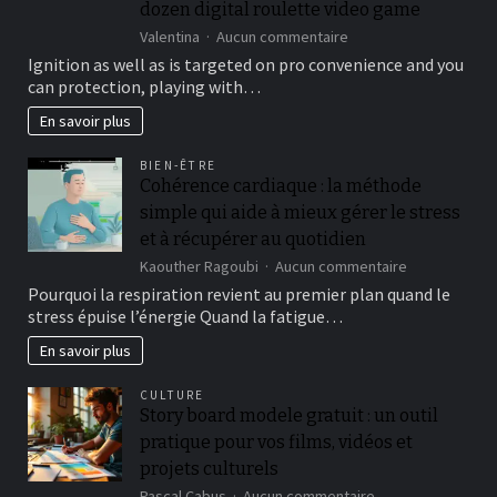
dozen digital roulette video game
A
real
sur
Valentina
Aucun commentaire
income
Ignition
Ignition as well as is targeted on pro convenience and you
2026
Gambling
can protection, playing with…
enterprise
is
En savoir plus
yet
another
BIEN-ÊTRE
in
Cohérence cardiaque : la méthode
our
simple qui aide à mieux gérer le stress
best
online
et à récupérer au quotidien
roulette
sur
Kaouther Ragoubi
Aucun commentaire
gambling
Cohérence
Pourquoi la respiration revient au premier plan quand le
enterprises,
cardiaque
offering
stress épuise l’énergie Quand la fatigue…
:
half
la
En savoir plus
a
méthode
dozen
simple
digital
CULTURE
qui
roulette
Story board modele gratuit : un outil
aide
video
pratique pour vos films, vidéos et
à
game
mieux
projets culturels
gérer
sur
Pascal Cabus
Aucun commentaire