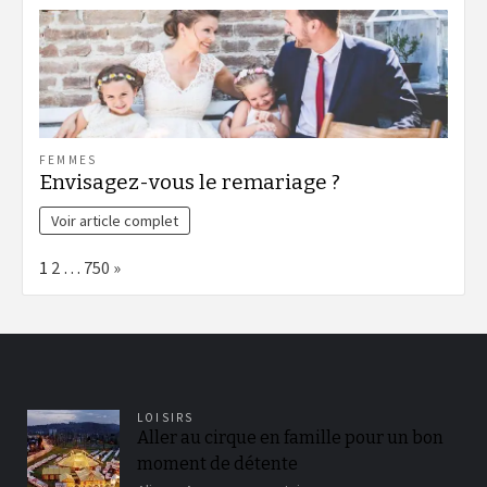
FEMMES
Envisagez-vous le remariage ?
Voir article complet
Page:
Next
1
2
…
750
»
LOISIRS
Aller au cirque en famille pour un bon
moment de détente