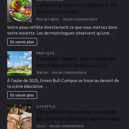
préparer
Comment la nutrition influence-t-elle
avant
votre éclat naturel ?
d’installer
un
sur
Pascal Cabus
Aucun commentaire
terrain
Comment
Votre peau reflète directement ce que vous mettez dans
de
la
votre assiette. Les dermatologues observent qu’une…
padel
nutrition
?
influence-
En savoir plus
t-
elle
PRATIQUE
votre
Green bull campus : une nouvelle ère
éclat
pour l’éducation durable en 2025
naturel
?
sur
Marise
Aucun commentaire
Green
À l’aube de 2025, Green Bull Campus se hisse au devant de
bull
la scène éducative…
campus
:
En savoir plus
une
nouvelle
LIFESTYLE
ère
Compatibilité amoureuse : les signes
pour
qui montrent que votre couple va durer
l’éducation
durable
sur
Zozo
Aucun commentaire