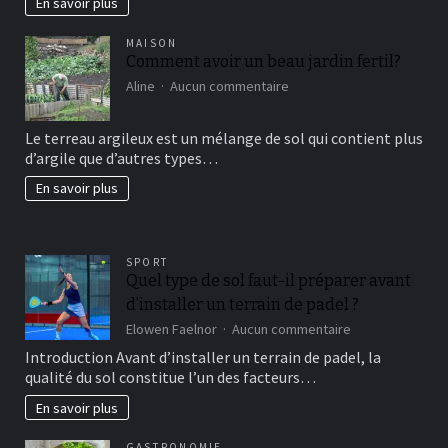
En savoir plus
MAISON
Comment avoir un beau jardin fertil?
sur
Aline
Aucun commentaire
Comment
avoir
Le terreau argileux est un mélange de sol qui contient plus
un
d’argile que d’autres types…
beau
jardin
En savoir plus
fertil?
SPORT
Quel type de sol faut-il préparer avant
d’installer un terrain de padel ?
sur
Elowen Faelnor
Aucun commentaire
Quel
Introduction Avant d’installer un terrain de padel, la
type
qualité du sol constitue l’un des facteurs…
de
sol
En savoir plus
faut-
il
GASTRONOMIE