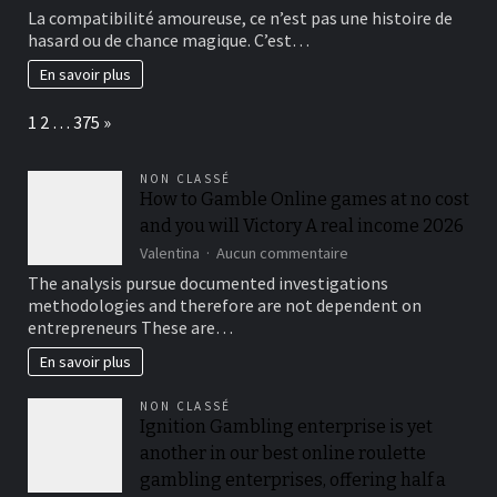
en
Compatibilité
La compatibilité amoureuse, ce n’est pas une histoire de
2025
amoureuse
hasard ou de chance magique. C’est…
:
les
En savoir plus
signes
qui
Page:
Next
1
2
…
375
»
montrent
que
votre
NON CLASSÉ
couple
How to Gamble Online games at no cost
va
and you will Victory A real income 2026
durer
sur
Valentina
Aucun commentaire
How
The analysis pursue documented investigations
to
methodologies and therefore are not dependent on
Gamble
entrepreneurs These are…
Online
games
En savoir plus
at
no
NON CLASSÉ
cost
Ignition Gambling enterprise is yet
and
you
another in our best online roulette
will
gambling enterprises, offering half a
Victory