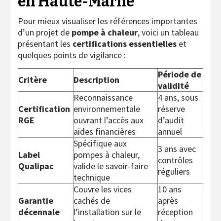
en Haute-Marne
Pour mieux visualiser les références importantes
d’un projet de
pompe à chaleur
, voici un tableau
présentant les
certifications essentielles
et
quelques points de vigilance :
Période de
Critère
Description
validité
Reconnaissance
4 ans, sous
Certification
environnementale
réserve
RGE
ouvrant l’accès aux
d’audit
aides financières
annuel
Spécifique aux
3 ans avec
Label
pompes à chaleur,
contrôles
Qualipac
valide le savoir-faire
réguliers
technique
Couvre les vices
10 ans
Garantie
cachés de
après
décennale
l’installation sur le
réception