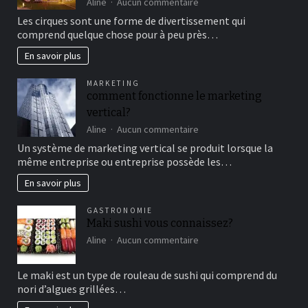
sur
Aline
Aucun commentaire
Aller
Les cirques sont une forme de divertissement qui
au
comprend quelque chose pour à peu près…
cirque
en
En savoir plus
famille
pour
MARKETING
un
comment fonctionne le marketing
bon
vertical?
moment
de
sur
Aline
Aucun commentaire
détente
comment
Un système de marketing vertical se produit lorsque la
fonctionne
même entreprise ou entreprise possède les…
le
marketing
En savoir plus
vertical?
GASTRONOMIE
Maki sushi vous connaissez?
sur
Aline
Aucun commentaire
Maki
sushi
Le maki est un type de rouleau de sushi qui comprend du
vous
nori d’algues grillées…
connaissez?