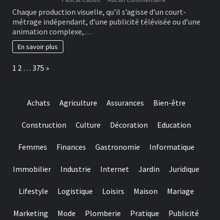
le
Story
Chaque production visuelle, qu’il s’agisse d’un court-
stress
board
et
métrage indépendant, d’une publicité télévisée ou d’une
modele
à
animation complexe,…
gratuit
récupérer
:
En savoir plus
au
un
quotidien
outil
Page:
Next
1
2
…
375
»
pratique
pour
vos
films,
Achats
Agriculture
Assurances
Bien-être
vidéos
et
projets
Construction
Culture
Décoration
Education
culturels
Femmes
Finances
Gastronomie
Informatique
Immobilier
Industrie
Internet
Jardin
Juridique
Lifestyle
Logistique
Loisirs
Maison
Mariage
Marketing
Mode
Plomberie
Pratique
Publicité