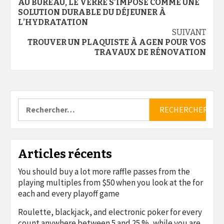
AU BUREAU, LE VERRE S’IMPOSE COMME UNE
d’article
SOLUTION DURABLE DU DÉJEUNER À
L’HYDRATATION
SUIVANT
TROUVER UN PLAQUISTE À AGEN POUR VOS
TRAVAUX DE RÉNOVATION
Rechercher :
Articles récents
You should buy a lot more raffle passes from the
playing multiples from $50 when you look at the for
each and every playoff game
Roulette, blackjack, and electronic poker for every
count anywhere between 5 and 25 %, while you are