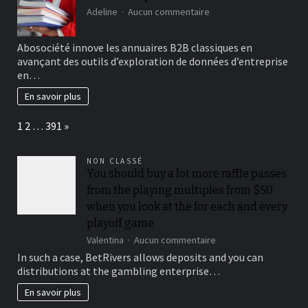
sur
ligne
Adeline
Aucun commentaire
L’annuaire
professionnel
Abosociété innove les annuaires B2B classiques en
Abosociété
avançant des outils d’exploration de données d’entreprise
en…
En savoir plus
Page:
Next
1
2
…
391
»
NON CLASSÉ
You should buy a lot more raffle passes
from the playing multiples from $50
when you look at the for each and every
playoff game
sur
Valentina
Aucun commentaire
You
In such a case, BetRivers allows deposits and you can
should
distributions at the gambling enterprise…
buy
a
En savoir plus
lot