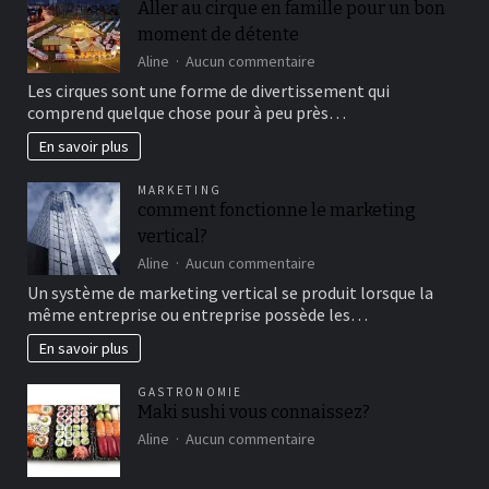
Aller au cirque en famille pour un bon
moment de détente
sur
Aline
Aucun commentaire
Aller
Les cirques sont une forme de divertissement qui
au
comprend quelque chose pour à peu près…
cirque
en
En savoir plus
famille
pour
MARKETING
un
comment fonctionne le marketing
bon
vertical?
moment
de
sur
Aline
Aucun commentaire
détente
comment
Un système de marketing vertical se produit lorsque la
fonctionne
même entreprise ou entreprise possède les…
le
marketing
En savoir plus
vertical?
GASTRONOMIE
Maki sushi vous connaissez?
sur
Aline
Aucun commentaire
Maki
sushi