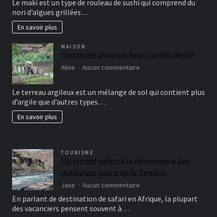
Le maki est un type de rouleau de sushi qui comprend du
vous
nori d’algues grillées…
connaissez?
En savoir plus
MAISON
Comment avoir un beau jardin fertil?
sur
Aline
Aucun commentaire
Comment
avoir
Le terreau argileux est un mélange de sol qui contient plus
un
d’argile que d’autres types…
beau
jardin
En savoir plus
fertil?
TOURISME
Un circuit safari à la découverte des
meilleurs parcs de la Zambie
sur
Jane
Aucun commentaire
Un
En parlant de destination de safari en Afrique, la plupart
circuit
des vacanciers pensent souvent à…
safari