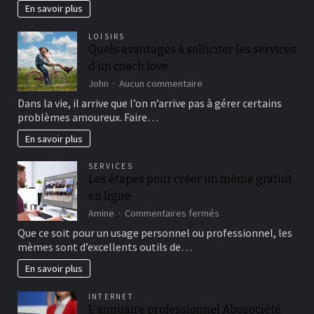
à
En savoir plus
la
découverte
LOISIRS
des
Quels avantages à solliciter les services
meilleurs
d’un coach love
parcs
de
sur
John
Aucun commentaire
la
Quels
Dans la vie, il arrive que l’on n’arrive pas à gérer certains
Zambie
avantages
problèmes amoureux. Faire…
à
solliciter
En savoir plus
les
services
SERVICES
d’un
Les étapes pour créer un mème gratuit
coach
en ligne
love
sur
Amine
Commentaires fermés
Les
Que ce soit pour un usage personnel ou professionnel, les
étapes
mèmes sont d’excellents outils de…
pour
créer
En savoir plus
un
mème
INTERNET
gratuit
L’annuaire professionnel Abosociété
en