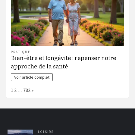
PRATIQUE
Bien-être et longévité : repenser notre
approche de la santé
Voir article complet
Page:
Next
1
2
…
782
»
LOISIRS