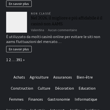
slots
licenses
En savoir plus
constantly
off
amount
an
NON CLASSÉ
getting
american
Nel 2026, il migliore e più affidabile è il
100%
on-
casinò non AAMS.
line
casino
sur
Valentina
Aucun commentaire
is
Nel
È utilizzato da molti casinò online per evitare le siti non
important
2026,
aams fluttuazioni del mercato…
to
il
help
migliore
En savoir plus
you
e
make
più
Page:
Next
1
2
…
391
»
sure
affidabile
they
è
suits
il
regulating
casinò
Achats
Agriculture
Assurances
Bien-être
requirements
non
and
AAMS.
you
Construction
Culture
Décoration
Education
may
claims
Femmes
Finances
Gastronomie
Informatique
fair
play