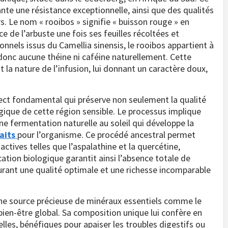
nte une résistance exceptionnelle, ainsi que des qualités
rs. Le nom « rooibos » signifie « buisson rouge » en
e de l’arbuste une fois ses feuilles récoltées et
nnels issus du Camellia sinensis, le rooibos appartient à
donc aucune théine ni caféine naturellement. Cette
a nature de l’infusion, lui donnant un caractère doux,
pect fondamental qui préserve non seulement la qualité
logique de cette région sensible. Le processus implique
une fermentation naturelle au soleil qui développe la
aits
pour l’organisme. Ce procédé ancestral permet
actives telles que l’aspalathine et la quercétine,
ation biologique garantit ainsi l’absence totale de
rant une qualité optimale et une richesse incomparable
une source précieuse de minéraux essentiels comme le
u bien-être global. Sa composition unique lui confère en
lles, bénéfiques pour apaiser les troubles digestifs ou