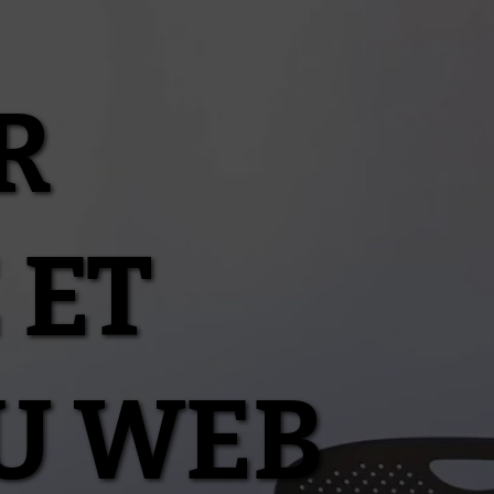
R
 ET
U WEB