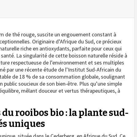
om de thé rouge, suscite un engouement constant à
eptionnelles. Originaire d’Afrique du Sud, ce précieux
 naturelle riche en antioxydants, parfaite pour ceux qui
s santé. La singularité de cette boisson naturelle réside à
ulture respectueuse de l’environnement et ses multiples
mé par une récente étude de l’Institut Sud-Africain du
able de 18 % de sa consommation globale, soulignant
’un public soucieux de son bien-être. Plus qu’une simple
équilibre, mêlant douceur et vertus thérapeutiques, à
 du rooibos bio : la plante sud-
és uniques
 unique, située dans le Cederberg, en Afrique du Sud. Ce