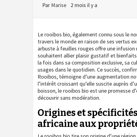
Par
Marise
2 mois il y a
Le rooibos bio, également connu sous le n
travers le monde en raison de ses vertus exc
arbuste à feuilles rouges offre une infusion
souhaitent allier plaisir gustatif et bienfait
la fois dans sa composition exclusive, sa c
usages dans le quotidien. Ce succès, confir
Rooibos, témoigne d’une augmentation not
l’intérêt croissant qu’elle suscite auprès d
boisson, le rooibos bio est une promesse d’
découvrir sans modération.
Origines et spécificités
africaine aux propriét
Le rooibos bio tire son origine d’une région