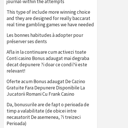
journal-within the attempts
This type of include more winning choice
and they are designed for really baccarat
real time gambling games we have needed
Les bonnes habitudes à adopter pour
préserver ses dents
Afla in la continuare cum activezi toate
Conti casino Bonus adaugat mai degraba
decat depunere ?i doar ce condi?ii este
relevant!
Oferte acum Bonus adaugat De Cazino
Gratuite Fara Depunere Disponibile La
Jucatorii Romani Cu Frank Casino
Da, bonusurile are de fapt o perioada de
timp a valabilitate (de obicei intre
necasatorit De asemenea, ?i treizeci
Perioada)