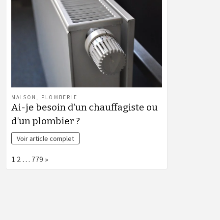
MAISON
,
PLOMBERIE
Ai-je besoin d’un chauffagiste ou
d’un plombier ?
Voir article complet
Page:
Next
1
2
…
779
»