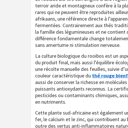
terroir aride et montagneux confère à la pla
rares qui ne peuvent être reproduites ailleu
afrikaans, une référence directe à l’apparenc
fermentées. Contrairement aux thés traditio
la famille des légumineuses et ne contient 
différence fondamentale change totalement l
sans amertume ni stimulation nerveuse.
La culture biologique du rooibos est un as
du produit final, mais aussi l’équilibre éco
une récolte manuelle des feuilles, suivie d’
couleur caractéristique du
thé rouge bienf
aussi de conserver la richesse en molécules 
puissants antioxydants reconnus. La certific
pesticides ou contaminants chimiques, assu
en nutriments.
Cette plante sud-africaine est également 
fer, le calcium et le zinc, qui contribuent a
outre des vertus anti-inflammatoires nature