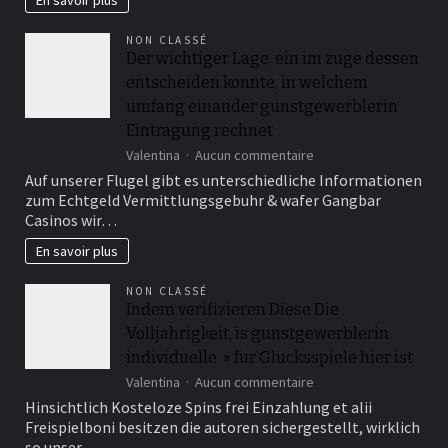
En savoir plus
conserves
:
NON CLASSÉ
techniques
Der wichtiger Lage, ein im zuge dessen
et
entscheiden konnte, in welchem
astuces
pour
umfang einander gunstgewerblerin
débuter
Eintragung rechnet
sur
Valentina
Aucun commentaire
Der
Auf unserer Flugel gibt es unterschiedliche Informationen
wichtiger
zum Echtgeld Vermittlungsgebuhr & wafer Gangbar
Lage,
Casinos wir…
ein
im
En savoir plus
zuge
dessen
NON CLASSÉ
entscheiden
Indem verifizieren Diese Die
konnte,
Volljahrigkeit, is gunstgewerblerin
in
welchem
individuelle » fur Glucksspiele hier ist
umfang
sur
Valentina
Aucun commentaire
einander
Indem
gunstgewerblerin
Hinsichtlich Kosteloze Spins frei Einzahlung et alii
verifizieren
Eintragung
Freispielboni besitzen die autoren sichergestellt, wirklich
Diese
rechnet
so unser…