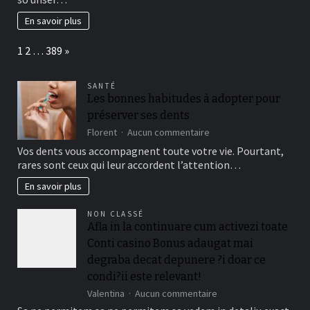
Die
Volljahrigkeit,
En savoir plus
is
gunstgewerblerin
Page:
Next
1
2
…
389
»
individuelle
»
fur
SANTÉ
Glucksspiele
Les bonnes habitudes à adopter pour
hier
préserver ses dents
ist
sur
Florent
Aucun commentaire
Les
Vos dents vous accompagnent toute votre vie. Pourtant,
bonnes
rares sont ceux qui leur accordent l’attention…
habitudes
à
En savoir plus
adopter
pour
NON CLASSÉ
préserver
Afla in la continuare cum activezi toate
ses
Conti casino Bonus adaugat mai
dents
degraba decat depunere ?i doar ce
condi?ii este relevant!
sur
Valentina
Aucun commentaire
Afla