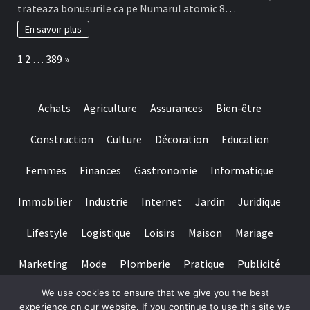
bonusurile
Frank
trateaza bonusurile ca pe Numarul atomic 8…
are
Casino
de
En savoir plus
fapt
o
Page:
Next
1
2
…
389
»
perioada
de
timp
a
Achats
Agriculture
Assurances
Bien-être
valabilitate
(de
obicei
Construction
Culture
Décoration
Education
intre
necasatorit
Femmes
Finances
Gastronomie
Informatique
De
asemenea,
?
Immobilier
Industrie
Internet
Jardin
Juridique
i
treizeci
Lifestyle
Logistique
Loisirs
Maison
Mariage
Perioada)
Marketing
Mode
Plomberie
Pratique
Publicité
We use cookies to ensure that we give you the best
Santé
Services
Sport
Textile
Tourisme
experience on our website. If you continue to use this site we