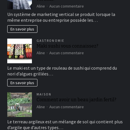
de
sur
Aline
Aucun commentaire
détente
comment
Un système de marketing vertical se produit lorsque la
fonctionne
même entreprise ou entreprise possède les…
le
marketing
En savoir plus
vertical?
GASTRONOMIE
Maki sushi vous connaissez?
sur
Aline
Aucun commentaire
Maki
sushi
Le maki est un type de rouleau de sushi qui comprend du
vous
nori d’algues grillées…
connaissez?
En savoir plus
MAISON
Comment avoir un beau jardin fertil?
sur
Aline
Aucun commentaire
Comment
avoir
Le terreau argileux est un mélange de sol qui contient plus
un
d’argile que d’autres types…
beau