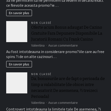
Sa ne permitem sa ne permitem sa vedem in detaliu exact
in
ce Nevoile aceasta promo?ie…
la
continuare
En savoir plus
cum
activezi
NON CLASSÉ
toate
Oferte acum Bonus adaugat De Cazino
Conti
Gratuite Fara Depunere Disponibile La
casino
Bonus
Jucatorii Romani Cu Frank Casino
adaugat
sur
Valentina
Aucun commentaire
mai
Oferte
Au fost intotdeauna in considerare promo?iile care au free
degraba
acum
decat
spins ?i de on alte cazinouri…
Bonus
depunere
adaugat
En savoir plus
?
De
i
Cazino
doar
NON CLASSÉ
Gratuite
ce
Da, bonusurile are de fapt o perioada de
Fara
condi?
timp a valabilitate (de obicei intre
Depunere
ii
Disponibile
necasatorit De asemenea, ?i treizeci
este
La
relevant!
Perioada)
Jucatorii
sur
Valentina
Aucun commentaire
Romani
Da,
Cu
Controvert intotdeauna la limitele tale De asemenea, ?i