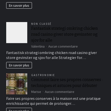
jardin
En savoir plus
fertil?
NON CLASSÉ
Fantastisk strategi omkring chicken
road casino giver store gevinster og
sjov for alle
sur
Valentina
Aucun commentaire
Fantastisk
Fantastisk strategi omkring chicken road casino giver
strategi
store gevinster og sjov for alle Strategier for…
omkring
chicken
En savoir plus
road
casino
GASTRONOMIE
giver
Comment faire ses propres conserves :
store
techniques et astuces pour débuter
gevinster
og
sur
Marise
Aucun commentaire
sjov
Comment
Faire ses propres conserves à la maison est une pratique
for
faire
enrichissante qui permet de prolonger…
alle
ses
propres