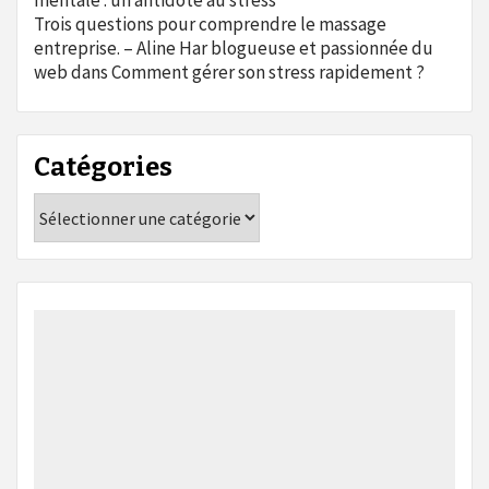
mentale : un antidote au stress
Trois questions pour comprendre le massage
entreprise. – Aline Har blogueuse et passionnée du
web
dans
Comment gérer son stress rapidement ?
Catégories
Catégories