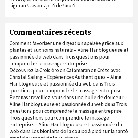
siguran?a avantaje ?i de?inu?i
Commentaires récents
Comment favoriser une digestion apaisée grâce aux
plantes et aux soins naturels – Aline Har blogueuse et
passionnée du web
dans
Trois questions pour
comprendre le massage entreprise.
Découvrez la Croisière en Catamaran en Crète avec
Christal Sailing – Expériences Authentiques – Aline
Har blogueuse et passionnée du web
dans
Trois
questions pour comprendre le massage entreprise.
Pézenas : réveillez-vous dans une bulle de douceur –
Aline Har blogueuse et passionnée du web
dans
Trois
questions pour comprendre le massage entreprise.
Trois questions pour comprendre le massage
entreprise. – Aline Har blogueuse et passionnée du
web
dans
Les bienfaits de la course à pied sur la santé