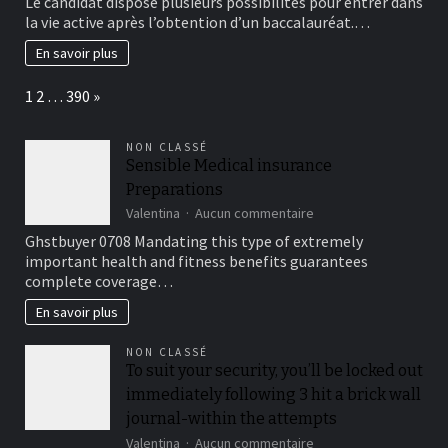
Le candidat dispose plusieurs possibilités pour entrer dans
les
meilleure
la vie active après l’obtention d’un baccalauréat.…
temples
option
en
pour
En savoir plus
Crète
une
?
école
Page:
Next
1
2
…
390
»
à
distance
NON CLASSÉ
Sensible Medical insurance
Preparations
sur
Valentina
Aucun commentaire
Sensible
Ghstbuyer 0708 Mandating this type of extremely
Medical
important health and fitness benefits guarantees
insurance
complete coverage…
Preparations
En savoir plus
NON CLASSÉ
To suit your security, you’ll be locked out
immediately following 3 hit a brick wall
journal-within the attempts
sur
Valentina
Aucun commentaire