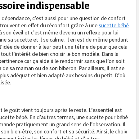
ssoire indispensable
 dépendance, c’est aussi pour une question de confort
 trouvent en effet du réconfort grâce à une
sucette bébé
.
à son éveil et c’est même devenu un reflexe pour lui
nne sa sucette et il se calme. Il en est de même pendant
’idée de donner à leur petit une tétine de peur que cela
tout l’intérêt de bien choisir le bon modèle. Dans la
ertinence car ça aide à le rendormir sans que l’on soit
on de sa maman ou de son biberon. Par ailleurs, il est se
 plus adéquat et bien adapté aux besoins du petit. D’où
isée.
 le goût vient toujours après le reste. L’essentiel est
 sucette bébé. En d’autres termes, une sucette pour bébé
mande pratiquement un grand sens de l’observation. Il
 son bien-être, son confort et sa sécurité. Ainsi, le choix
euvent irriter les lèvres du bébé et d’autres