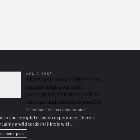
NON CLASSÉ
Rivers have a much bigger than
normal corps from desk
participants, thus their position
full is actually nearer to one,000
sur
Valentina
Aucun commentaire
Rivers
t in the complete casino experience, there is
have
rtainly a wild cards in Illinois with…
a
much
n savoir plus
bigger