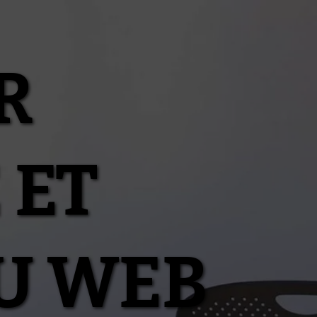
R
 ET
U WEB