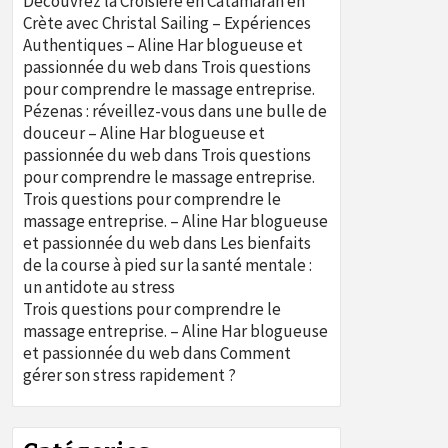
Découvrez la Croisière en Catamaran en
Crète avec Christal Sailing – Expériences
Authentiques – Aline Har blogueuse et
passionnée du web
dans
Trois questions
pour comprendre le massage entreprise.
Pézenas : réveillez-vous dans une bulle de
douceur – Aline Har blogueuse et
passionnée du web
dans
Trois questions
pour comprendre le massage entreprise.
Trois questions pour comprendre le
massage entreprise. – Aline Har blogueuse
et passionnée du web
dans
Les bienfaits
de la course à pied sur la santé mentale :
un antidote au stress
Trois questions pour comprendre le
massage entreprise. – Aline Har blogueuse
et passionnée du web
dans
Comment
gérer son stress rapidement ?