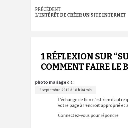
Navigation
PRÉCÉDENT
L’INTÉRÊT DE CRÉER UN SITE INTERNET
d’article
1 RÉFLEXION SUR “
SU
COMMENT FAIRE LE 
photo mariage
dit :
3 septembre 2019 à 18 h 04 min
L’échange de lien n’est rien d’autre 
votre page à l’endroit approprié et
Connectez-vous pour répondre