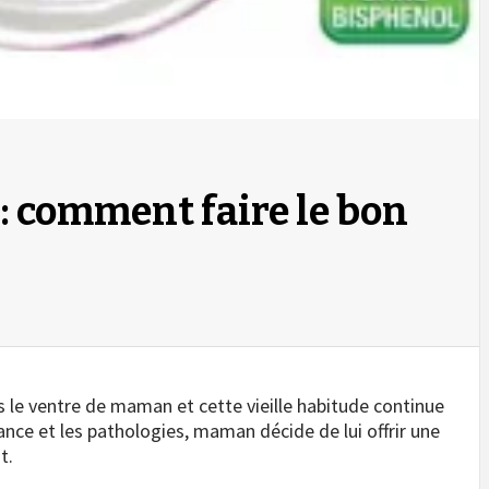
: comment faire le bon
 le ventre de maman et cette vieille habitude continue
nce et les pathologies, maman décide de lui offrir une
t.