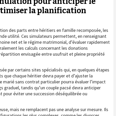
simulation pour anticiper le
timiser la planification
tition des parts entre héritiers en famille recomposée, les
ande utilité. Ces simulateurs permettent, en renseignant
imoine net et le régime matrimonial, d’évaluer rapidement
éralement les calculs concernant les donations
répartition envisagée entre usufruit et pleine propriété
ée par certains sites spécialisés qui, en quelques étapes
s que chaque héritier devra payer et d’ajuster la
e marié sans contrat particulier pourra évaluer l’impact
gs graduel, tandis qu’un couple pacsé devra anticiper
 pour éviter une succession déséquilibrée ou
euse, mais ne remplacent pas une analyse sur mesure. Ils
figurations les plus complexes, comme les divorces