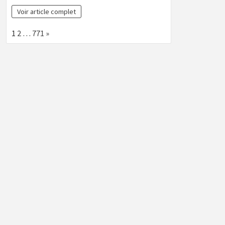
Voir article complet
Page:
Next
1
2
…
771
»