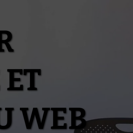
R
 ET
U WEB