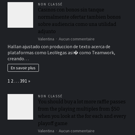
Toulouse
NON CLASSÉ
Casinos con bonos sin tanque
normalmente ofertar tambien bonos
sobre audiencia como una utilidad
adjunto
sur
Valentina
Aucun commentaire
Casinos
Hallan ajustado con produccion de texto acerca de
con
plataformas como LeoVegas asi� como Teamwork,
bonos
creando…
sin
tanque
En savoir plus
normalmente
ofertar
Page:
Next
1
2
…
391
»
tambien
bonos
sobre
NON CLASSÉ
audiencia
You should buy a lot more raffle passes
como
from the playing multiples from $50
una
utilidad
when you look at the for each and every
adjunto
playoff game
sur
Valentina
Aucun commentaire