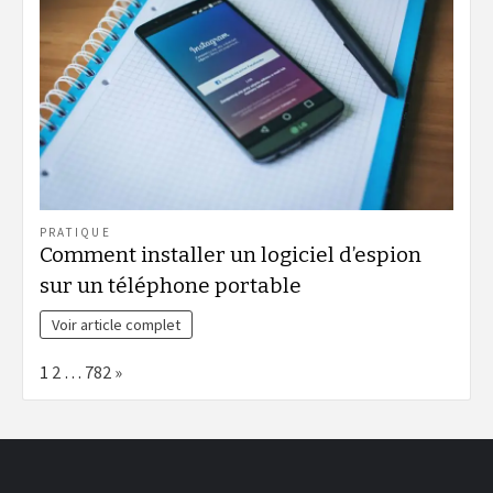
PRATIQUE
Comment installer un logiciel d’espion
sur un téléphone portable
Voir article complet
Page:
Next
1
2
…
782
»