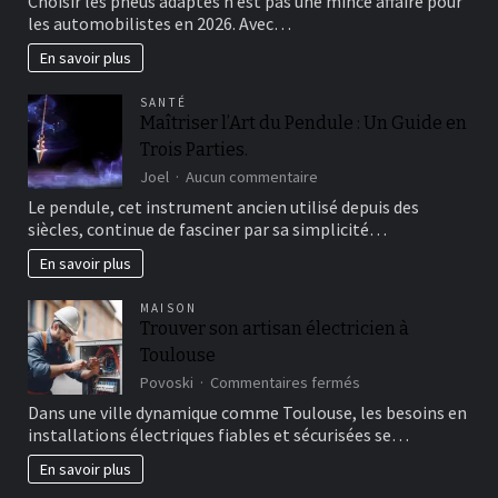
Choisir les pneus adaptés n’est pas une mince affaire pour
marques
les automobilistes en 2026. Avec…
de
pneus
En savoir plus
incontournables
pour
SANTÉ
rouler
Maîtriser l’Art du Pendule : Un Guide en
en
Trois Parties.
sécurité
sur
Joel
Aucun commentaire
Maîtriser
Le pendule, cet instrument ancien utilisé depuis des
l’Art
siècles, continue de fasciner par sa simplicité…
du
Pendule
En savoir plus
:
Un
MAISON
Guide
Trouver son artisan électricien à
en
Toulouse
Trois
Parties.
sur
Povoski
Commentaires fermés
Trouver
Dans une ville dynamique comme Toulouse, les besoins en
son
installations électriques fiables et sécurisées se…
artisan
électricien
En savoir plus
à