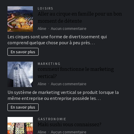
LOISIRS
Aller au cirque en famille pour un bon
moment de détente
sur
Aline
Aucun commentaire
Aller
Les cirques sont une forme de divertissement qui
au
comprend quelque chose pour à peu près…
cirque
en
En savoir plus
famille
pour
MARKETING
un
comment fonctionne le marketing
bon
vertical?
moment
de
sur
Aline
Aucun commentaire
détente
comment
Un système de marketing vertical se produit lorsque la
fonctionne
même entreprise ou entreprise possède les…
le
marketing
En savoir plus
vertical?
GASTRONOMIE
Maki sushi vous connaissez?
sur
Aline
Aucun commentaire