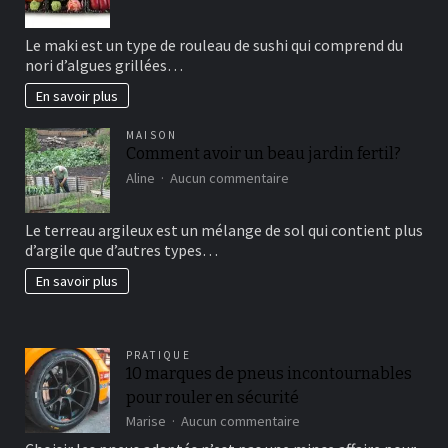
Maki
sushi
Le maki est un type de rouleau de sushi qui comprend du
vous
nori d’algues grillées…
connaissez?
En savoir plus
MAISON
Comment avoir un beau jardin fertil?
sur
Aline
Aucun commentaire
Comment
avoir
Le terreau argileux est un mélange de sol qui contient plus
un
d’argile que d’autres types…
beau
jardin
En savoir plus
fertil?
PRATIQUE
10 marques de pneus incontournables
pour rouler en sécurité
sur
Marise
Aucun commentaire
10