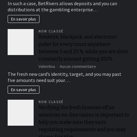
You
In such a case, BetRivers allows deposits and you can
should
distributions at the gambling enterprise…
buy
a
En savoir plus
lot
more
NON CLASSÉ
raffle
Roulette, blackjack, and electronic
passes
poker for every count anywhere
from
the
between 5 and 25 %, while you are slots
playing
constantly amount getting 100%
multiples
sur
Valentina
Aucun commentaire
from
Roulette,
$50
The fresh new card’s identity, target, and you may past
blackjack,
when
five amounts need suit your…
and
you
electronic
look
En savoir plus
poker
at
for
the
NON CLASSÉ
every
for
Verifying the fresh licenses off an
count
each
american on-line casino is important to
anywhere
and
between
every
help you make sure they suits
5
playoff
regulating requirements and you may
and
game
claims fair play