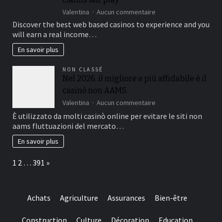
25
%,
sur
Valentina
Aucun commentaire
while
Verifying
Discover the best web based casinos to experience and you
you
the
will earn a real income…
are
fresh
slots
licenses
En savoir plus
constantly
off
amount
an
NON CLASSÉ
getting
american
Nel 2026, il migliore e più affidabile è il
100%
on-
casinò non AAMS.
line
casino
sur
Valentina
Aucun commentaire
is
Nel
È utilizzato da molti casinò online per evitare le siti non
important
2026,
aams fluttuazioni del mercato…
to
il
help
migliore
En savoir plus
you
e
make
più
Page:
Next
1
2
…
391
»
sure
affidabile
they
è
suits
il
regulating
casinò
Achats
Agriculture
Assurances
Bien-être
requirements
non
and
AAMS.
you
Construction
Culture
Décoration
Education