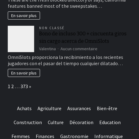
contrasting
features banned most of the sweepstakes…
sweepstakes
casinos,
En savoir plus
we
look
NON CLASSÉ
at
Bono de incluso 300 + cincuenta giros
the
sin cargo acerca de OmniSlots
records
and
sur
Valentina
Aucun commentaire
reputability
Bono
OmniSlots proporciona la recibimiento a los recientes
of
de
jugadores con el pasar del tiempo cualquier dilatado…
your
incluso
own
300
En savoir plus
brand
+
name
cincuenta
Page:
Next
1
2
…
373
»
giros
sin
cargo
acerca
Achats
Agriculture
Assurances
Bien-être
de
OmniSlots
Construction
Culture
Décoration
Education
Femmes
Finances
Gastronomie
Informatique