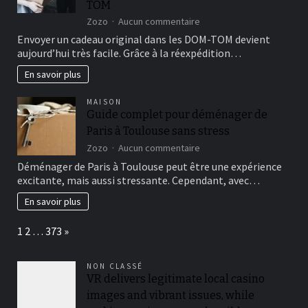
TOM
sur
Zozo
Aucun commentaire
Offrez
Envoyer un cadeau original dans les DOM-TOM devient
des
aujourd’hui très facile. Grâce à la réexpédition…
cadeaux
à
En savoir plus
vos
proches
MAISON
grâce
Guide complet pour déménager de
à
Paris à Toulouse sans stress
la
réexpédition
sur
Zozo
Aucun commentaire
de
Guide
Déménager de Paris à Toulouse peut être une expérience
colis
complet
excitante, mais aussi stressante. Cependant, avec…
vers
pour
les
déménager
En savoir plus
DOM-
de
TOM
Paris
Page:
Next
1
2
…
373
»
à
Toulouse
sans
NON CLASSÉ
stress
VR delivers legitimate local casino
images and vibrant issues, while