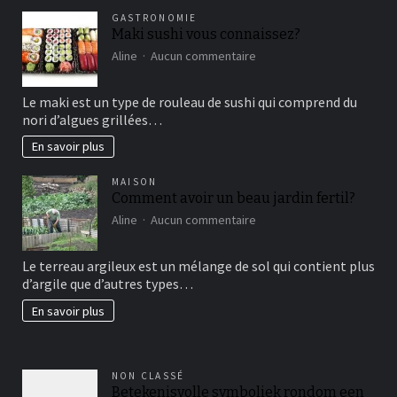
GASTRONOMIE
Maki sushi vous connaissez?
sur
Aline
Aucun commentaire
Maki
sushi
Le maki est un type de rouleau de sushi qui comprend du
vous
nori d’algues grillées…
connaissez?
En savoir plus
MAISON
Comment avoir un beau jardin fertil?
sur
Aline
Aucun commentaire
Comment
avoir
Le terreau argileux est un mélange de sol qui contient plus
un
d’argile que d’autres types…
beau
jardin
En savoir plus
fertil?
NON CLASSÉ
Betekenisvolle symboliek rondom een