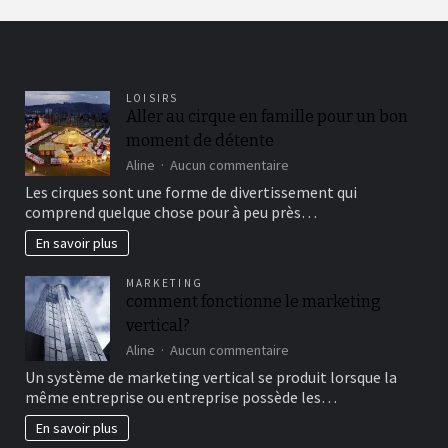
LOISIRS
Aller au cirque en famille pour un bon
moment de détente
sur
Aline
Aucun commentaire
Aller
Les cirques sont une forme de divertissement qui
au
comprend quelque chose pour à peu près…
cirque
en
En savoir plus
famille
pour
MARKETING
un
comment fonctionne le marketing
bon
vertical?
moment
de
sur
Aline
Aucun commentaire
détente
comment
Un système de marketing vertical se produit lorsque la
fonctionne
même entreprise ou entreprise possède les…
le
marketing
En savoir plus
vertical?