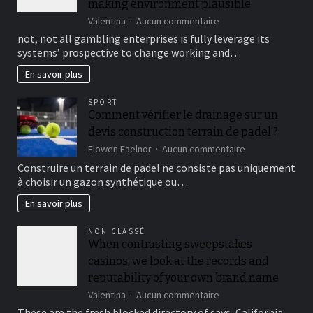
making environment plausible
sur
Valentina
Aucun commentaire
VR
not, not all gambling enterprises is fully leverage its
delivers
systems’ prospective to change working and…
legitimate
local
En savoir plus
casino
images
SPORT
and
Comment vérifier le drainage sur un
vibrant
devis construction terrain de padel ?
issues,
while
sur
Elowen Faelnor
Aucun commentaire
making
Comment
Construire un terrain de padel ne consiste pas uniquement
environment
vérifier
à choisir un gazon synthétique ou…
plausible
le
drainage
En savoir plus
sur
un
NON CLASSÉ
devis
When contrasting sweepstakes
construction
casinos, we look at the records and
terrain
de
reputability of your own brand name
padel
sur
Valentina
Aucun commentaire
?
When
These are the fresh blocked directory of says, California