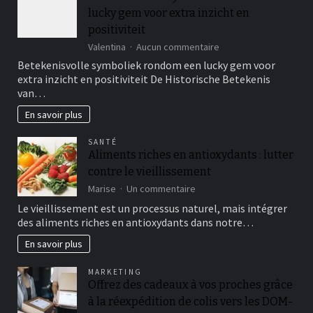
lucky gem voor extra inzicht en
positiviteit
sur
Valentina
Aucun commentaire
Betekenisvolle
Betekenisvolle symboliek rondom een lucky gem voor
symboliek
extra inzicht en positiviteit De Historische Betekenis
rondom
van…
een
lucky
En savoir plus
gem
voor
SANTÉ
extra
Aliments riches en antioxydants : lutter
inzicht
contre le vieillissement
en
positiviteit
sur
Marise
Un commentaire
Aliments
Le vieillissement est un processus naturel, mais intégrer
riches
des aliments riches en antioxydants dans notre…
en
antioxydants
En savoir plus
:
lutter
MARKETING
contre
Offrez des cadeaux à vos proches grâce
le
à la réexpédition de colis vers les DOM-
vieillissement