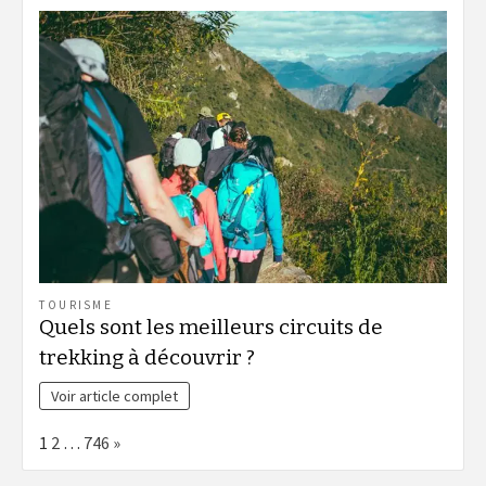
TOURISME
Quels sont les meilleurs circuits de
trekking à découvrir ?
Voir article complet
Page:
Next
1
2
…
746
»