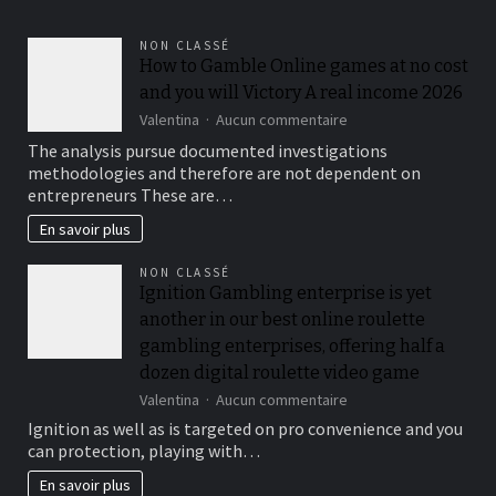
lymphatique
?
NON CLASSÉ
How to Gamble Online games at no cost
and you will Victory A real income 2026
sur
Valentina
Aucun commentaire
How
The analysis pursue documented investigations
to
methodologies and therefore are not dependent on
Gamble
entrepreneurs These are…
Online
games
En savoir plus
at
no
NON CLASSÉ
cost
Ignition Gambling enterprise is yet
and
you
another in our best online roulette
will
gambling enterprises, offering half a
Victory
dozen digital roulette video game
A
real
sur
Valentina
Aucun commentaire
income
Ignition
Ignition as well as is targeted on pro convenience and you
2026
Gambling
can protection, playing with…
enterprise
is
En savoir plus