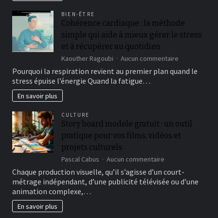
yet
another
BIEN-ÊTRE
in
Cohérence cardiaque : la méthode
our
simple qui aide à mieux gérer le stress
best
online
et à récupérer au quotidien
roulette
sur
Kaouther Ragoubi
Aucun commentaire
gambling
Cohérence
Pourquoi la respiration revient au premier plan quand le
enterprises,
cardiaque
offering
stress épuise l’énergie Quand la fatigue…
:
half
la
En savoir plus
a
méthode
dozen
simple
digital
CULTURE
qui
roulette
Story board modele gratuit : un outil
aide
video
pratique pour vos films, vidéos et
à
game
mieux
projets culturels
gérer
sur
Pascal Cabus
Aucun commentaire
le
Story
Chaque production visuelle, qu’il s’agisse d’un court-
stress
board
et
métrage indépendant, d’une publicité télévisée ou d’une
modele
à
animation complexe,…
gratuit
récupérer
:
En savoir plus
au
un
quotidien