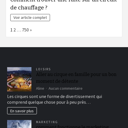
de chauffage ?
Voir article complet
Page:
Next
1
2
…
750
»
LOISIRS
Aller au cirque en famille pour un bon
moment de détente
sur
Aline
Aucun commentaire
Aller
Les cirques sont une forme de divertissement qui
au
comprend quelque chose pour à peu près…
cirque
en
En savoir plus
famille
pour
MARKETING
un
comment fonctionne le marketing