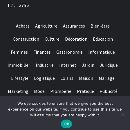
outil
Page:
Next
1
2
…
375
»
pratique
pour
vos
films,
Achats
Agriculture
Assurances
Bien-être
vidéos
et
projets
Construction
Culture
Décoration
Education
culturels
Femmes
Finances
Gastronomie
Informatique
Immobilier
Industrie
Internet
Jardin
Juridique
Lifestyle
Logistique
Loisirs
Maison
Mariage
Marketing
Mode
Plomberie
Pratique
Publicité
We use cookies to ensure that we give you the best
Santé
Services
Sport
Textile
Tourisme
experience on our website. If you continue to use this site we
will assume that you are happy with it.
Copyright © All rights reserved.
|
Magazine 7
par AF themes
Ok