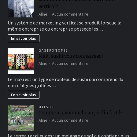
bon
vertical?
moment
de
sur
Aline
Aucun commentaire
détente
comment
Un système de marketing vertical se produit lorsque la
fonctionne
même entreprise ou entreprise possède les…
le
marketing
En savoir plus
vertical?
GASTRONOMIE
Maki sushi vous connaissez?
sur
Aline
Aucun commentaire
Maki
sushi
Le maki est un type de rouleau de sushi qui comprend du
vous
nori d’algues grillées…
connaissez?
En savoir plus
MAISON
Comment avoir un beau jardin fertil?
sur
Aline
Aucun commentaire
Comment
avoir
Le terreau argileux est un mélange de sol qui contient plus
un