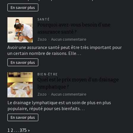
d’une
comptabilité
En savoir plus
rigoureuse
pour
SANTÉ
le
Pourquoi avez-vous besoin d’une
kiné
assurance santé ?
à
Louvain-
sur
Zozo
Aucun commentaire
la-
Pourquoi
Avoir une assurance santé peut être très important pour
Neuve
avez-
un certain nombre de raisons. Elle…
vous
besoin
En savoir plus
d’une
assurance
BIEN-ÊTRE
santé
Quel est le prix moyen d’un drainage
?
lymphatique ?
sur
Zozo
Aucun commentaire
Quel
Le drainage lymphatique est un soin de plus en plus
est
populaire, réputé pour ses bienfaits…
le
prix
En savoir plus
moyen
d’un
Page:
Next
1
2
…
375
»
drainage