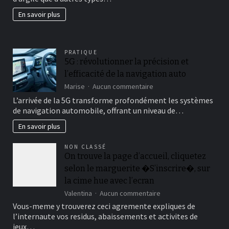
jardin
En savoir plus
fertil?
PRATIQUE
5G : révolutionner la précision et
l’efficacité de la navigation auto
sur
Marise
Aucun commentaire
5G
L’arrivée de la 5G transforme profondément les systèmes
:
de navigation automobile, offrant un niveau de…
révolutionner
la
En savoir plus
précision
et
NON CLASSÉ
l’efficacité
On trouve la page d’accueil, cliquetez
de
selon le marguerite �S’inscrire�, sur
la
navigation
la cime hue avec l’ecran
auto
sur
Valentina
Aucun commentaire
On
Vous-meme y trouverez ceci agremente expliques de
trouve
l’internaute vos residus, abaissements et activites de
la
jeux…