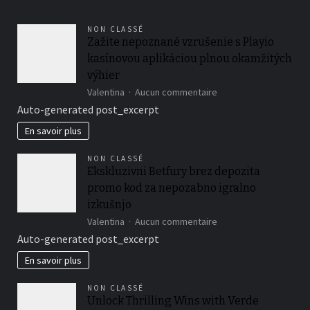
:
faites
NON CLASSÉ
le
Zažite nepoznané vzrušenie s Playio
bon
kasínovou aplikáciou plnou okamžitých
choix
výhier
sur
Valentina
Aucun commentaire
Zažite
Auto-generated post_excerpt
nepoznané
vzrušenie
En savoir plus
s
Playio
NON CLASSÉ
kasínovou
Ekskluzivni Betfury brez depozita
aplikáciou
promo kod za nepozabno igralno
plnou
okamžitých
izkušnjo
výhier
sur
Valentina
Aucun commentaire
Ekskluzivni
Auto-generated post_excerpt
Betfury
brez
En savoir plus
depozita
promo
NON CLASSÉ
kod
Unlock Thrilling Wins with Verde
za