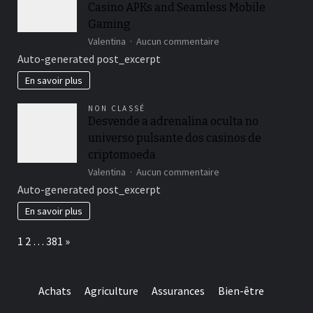
Casino APKs and Seamless Mobile
nepozabno
igralno
Gaming
izkušnjo
sur
Valentina
Aucun commentaire
Unlock
Auto-generated post_excerpt
Thrilling
Wins
En savoir plus
with
Verde
NON CLASSÉ
Casino
Desvende a adrenalina oculta no
APKs
universo pulsante dos casinos de
and
Seamless
criptomoeda
Mobile
sur
Valentina
Aucun commentaire
Gaming
Desvende
Auto-generated post_excerpt
a
adrenalina
En savoir plus
oculta
no
Page:
Next
1
2
…
381
»
universo
pulsante
dos
casinos
Achats
Agriculture
Assurances
Bien-être
de
criptomoeda