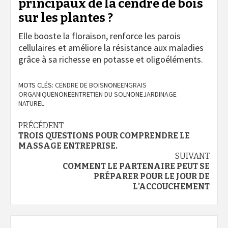
principaux de la cendre de bois
sur les plantes ?
Elle booste la floraison, renforce les parois
cellulaires et améliore la résistance aux maladies
grâce à sa richesse en potasse et oligoéléments.
MOTS CLÉS:
CENDRE DE BOIS
NONE
ENGRAIS
ORGANIQUE
NONE
ENTRETIEN DU SOL
NONE
JARDINAGE
NATUREL
Navigation
PRÉCÉDENT
TROIS QUESTIONS POUR COMPRENDRE LE
d’article
MASSAGE ENTREPRISE.
SUIVANT
COMMENT LE PARTENAIRE PEUT SE
PRÉPARER POUR LE JOUR DE
L’ACCOUCHEMENT