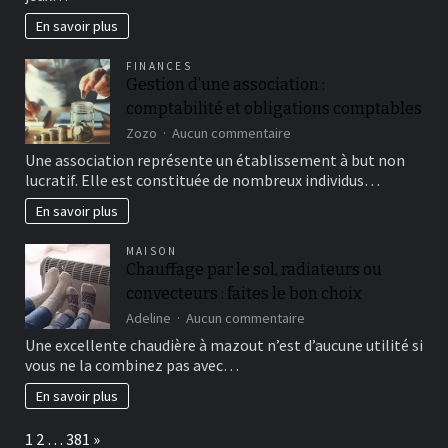
page
d’accueil,
En savoir plus
cliquetez
selon
FINANCES
le
Gestion d’une association :
marguerite
comptabilité et obligations comptables
�S’inscrire�,
sur
sur
Zozo
Aucun commentaire
la
Gestion
Une association représente un établissement à but non
cime
d’une
lucratif. Elle est constituée de nombreux individus…
hue
association
avec
:
En savoir plus
l’ecran
comptabilité
et
MAISON
obligations
Chauffage par le sol, radiateurs ou
comptables
convecteurs : faites le bon choix
sur
Adeline
Aucun commentaire
Chauffage
Une excellente chaudière à mazout n’est d’aucune utilité si
par
vous ne la combinez pas avec…
le
sol,
En savoir plus
radiateurs
ou
Page:
Next
1
2
…
381
»
convecteurs