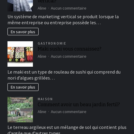
vertical?
moment
de
sur
Aline
Aucun commentaire
détente
comment
Un système de marketing vertical se produit lorsque la
fonctionne
même entreprise ou entreprise possède les…
le
marketing
En savoir plus
vertical?
GASTRONOMIE
Maki sushi vous connaissez?
sur
Aline
Aucun commentaire
Maki
sushi
Le maki est un type de rouleau de sushi qui comprend du
vous
nori d’algues grillées…
connaissez?
En savoir plus
MAISON
Comment avoir un beau jardin fertil?
sur
Aline
Aucun commentaire
Comment
avoir
Le terreau argileux est un mélange de sol qui contient plus
un
d’argile que d’autres types…
beau