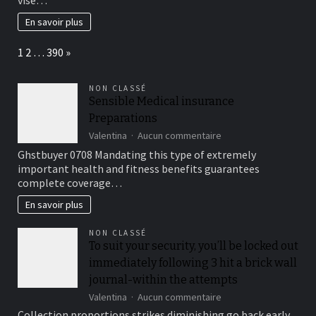
vise…
energetique
:
En savoir plus
bienfaits
et
Page:
Next
1
2
…
390
»
applications
au
quotidien
NON CLASSÉ
Sensible Medical insurance
Preparations
sur
Valentina
Aucun commentaire
Sensible
Ghstbuyer 0708 Mandating this type of extremely
Medical
important health and fitness benefits guarantees
insurance
complete coverage…
Preparations
En savoir plus
NON CLASSÉ
To suit your security, you’ll be locked out
immediately following 3 hit a brick wall
journal-within the attempts
sur
Valentina
Aucun commentaire
To
Collection proportions strikes diminishing go back early