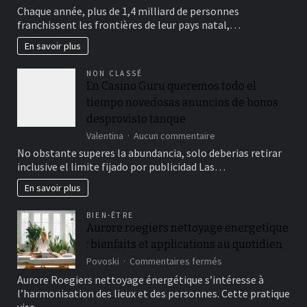
de
Pourquoi
Chaque année, plus de 1,4 milliard de personnes
luxe
le
franchissent les frontières de leur pays natal,…
voyage
transforme-
En savoir plus
t-
il
NON CLASSÉ
nos
En Casino Guru queremos todo el
perspectives
tiempo novedosas anuncios de bonos
?
desprovisto tanque
sur
Valentina
Aucun commentaire
En
No obstante superes la abundancia, solo deberias retirar
Casino
inclusive el limite fijado por publicidad Las…
Guru
queremos
En savoir plus
todo
el
BIEN-ÊTRE
tiempo
Aurore roegiers nettoyage energetique
novedosas
: bienfaits et applications au quotidien
anuncios
de
sur
Povoski
Commentaires fermés
bonos
Aurore
Aurore Roegiers nettoyage énergétique s’intéresse à
desprovisto
roegiers
l’harmonisation des lieux et des personnes. Cette pratique
tanque
nettoyage