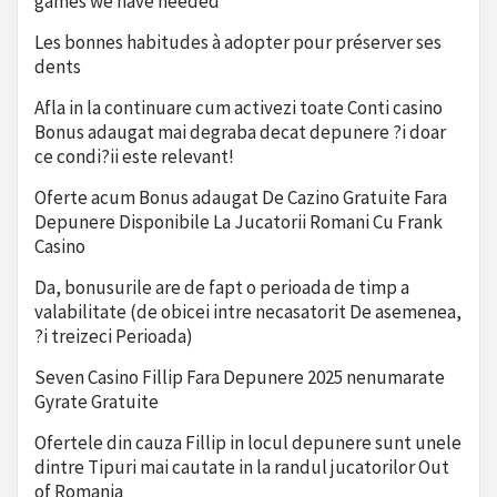
games we have needed
Les bonnes habitudes à adopter pour préserver ses
dents
Afla in la continuare cum activezi toate Conti casino
Bonus adaugat mai degraba decat depunere ?i doar
ce condi?ii este relevant!
Oferte acum Bonus adaugat De Cazino Gratuite Fara
Depunere Disponibile La Jucatorii Romani Cu Frank
Casino
Da, bonusurile are de fapt o perioada de timp a
valabilitate (de obicei intre necasatorit De asemenea,
?i treizeci Perioada)
Seven Casino Fillip Fara Depunere 2025 nenumarate
Gyrate Gratuite
Ofertele din cauza Fillip in locul depunere sunt unele
dintre Tipuri mai cautate in la randul jucatorilor Out
of Romania