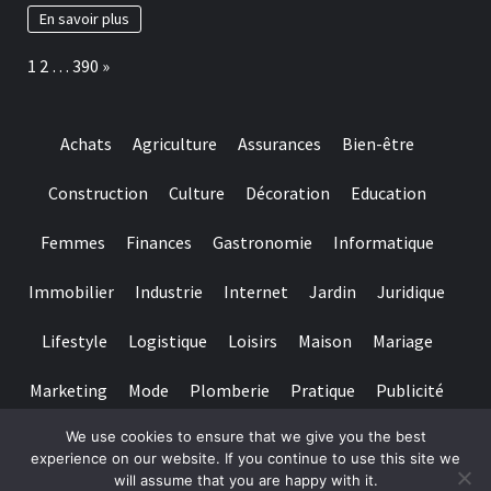
baccarat
à
En savoir plus
real
adopter
time
pour
Page:
Next
1
2
…
390
»
gambling
préserver
games
ses
we
dents
have
Achats
Agriculture
Assurances
Bien-être
needed
Construction
Culture
Décoration
Education
Femmes
Finances
Gastronomie
Informatique
Immobilier
Industrie
Internet
Jardin
Juridique
Lifestyle
Logistique
Loisirs
Maison
Mariage
Marketing
Mode
Plomberie
Pratique
Publicité
We use cookies to ensure that we give you the best
Santé
Services
Sport
Textile
Tourisme
experience on our website. If you continue to use this site we
will assume that you are happy with it.