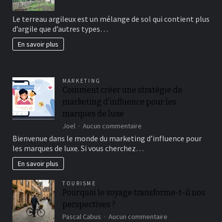
Comment
avoir
Le terreau argileux est un mélange de sol qui contient plus
un
d’argile que d’autres types…
beau
jardin
En savoir plus
fertil?
MARKETING
Comment créer une stratégie de
marketing d’influence pour les
marques de luxe
sur
Joel
Aucun commentaire
Comment
Bienvenue dans le monde du marketing d’influence pour
créer
les marques de luxe. Si vous cherchez…
une
stratégie
En savoir plus
de
marketing
TOURISME
d’influence
Pourquoi le voyage transforme-t-il nos
pour
perspectives ?
les
marques
sur
Pascal Cabus
Aucun commentaire