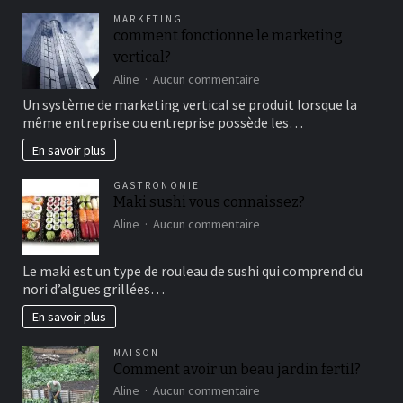
pour
MARKETING
un
comment fonctionne le marketing
bon
vertical?
moment
de
sur
Aline
Aucun commentaire
détente
comment
Un système de marketing vertical se produit lorsque la
fonctionne
même entreprise ou entreprise possède les…
le
marketing
En savoir plus
vertical?
GASTRONOMIE
Maki sushi vous connaissez?
sur
Aline
Aucun commentaire
Maki
sushi
Le maki est un type de rouleau de sushi qui comprend du
vous
nori d’algues grillées…
connaissez?
En savoir plus
MAISON
Comment avoir un beau jardin fertil?
sur
Aline
Aucun commentaire