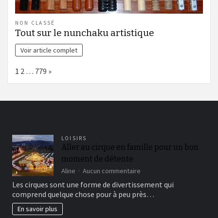
NON CLASSÉ
Tout sur le nunchaku artistique
Voir article complet
Page:
Next
1
2
…
779
»
LOISIRS
Aller au cirque en famille pour un bon
moment de détente
sur
Aline
Aucun commentaire
Aller
Les cirques sont une forme de divertissement qui
au
comprend quelque chose pour à peu près…
cirque
en
En savoir plus
famille