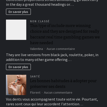
suit
in the day a great thousand headings or…
your
security,
En savoir plus
you’ll
be
NON CLASSÉ
locked
This type of include more winning
out
choice and they are designed for really
immediately
following
baccarat real time gambling games we
3
have needed
hit
sur
Valentina
Aucun commentaire
a
This
brick
They are live versions from black-jack, roulette, poker, in
type
wall
addition to many other game offering…
of
journal-
include
within
En savoir plus
more
the
winning
attempts
SANTÉ
choice
Les bonnes habitudes à adopter pour
and
préserver ses dents
they
are
sur
Florent
Aucun commentaire
designed
Les
Vos dents vous accompagnent toute votre vie. Pourtant,
for
bonnes
rares sont ceux qui leur accordent l’attention…
really
habitudes