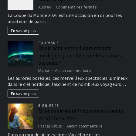
sur
Audrey
Commentaires fermés
Tirez
La Coupe du Monde 2026 est une occasion en or pour les
parti
amateurs de paris…
des
meilleurs
En savoir plus
sites
de
TOURISME
paris
Quels sont les meilleurs circuits
sur
nordiques pour observer les aurores
la
Coupe
boréales ?
du
sur
Marise
Aucun commentaire
Monde
Quels
2026
Les aurores boréales, ces merveilleux spectacles lumineux
sont
:
dans le ciel nordique, fascinent de nombreux voyageurs…
les
meilleurs
En savoir plus
circuits
nordiques
BIEN-ÊTRE
pour
Éclat ou sérénité ? choisir son chemin
observer
vers le bien-être
les
aurores
sur
Pascal Cabus
Aucun commentaire
boréales
Éclat
Dans un monde où le rythme s’accélère et les
?