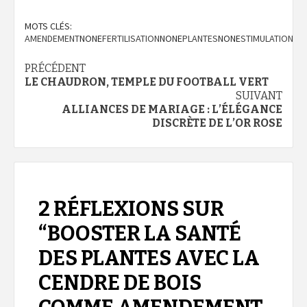
MOTS CLÉS:
AMENDEMENT
NONE
FERTILISATION
NONE
PLANTES
NONE
STIMULATION
Navigation
PRÉCÉDENT
LE CHAUDRON, TEMPLE DU FOOTBALL VERT
d’article
SUIVANT
ALLIANCES DE MARIAGE : L’ÉLÉGANCE
DISCRÈTE DE L’OR ROSE
2 RÉFLEXIONS SUR
“
BOOSTER LA SANTÉ
DES PLANTES AVEC LA
CENDRE DE BOIS