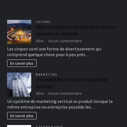
LOISIRS
Aller au cirque en famille pour un bon
moment de détente
sur
Aline
Aucun commentaire
Aller
Les cirques sont une forme de divertissement qui
au
comprend quelque chose pour à peu près…
cirque
en
En savoir plus
famille
pour
MARKETING
un
comment fonctionne le marketing
bon
vertical?
moment
de
sur
Aline
Aucun commentaire
détente
comment
Un système de marketing vertical se produit lorsque la
fonctionne
même entreprise ou entreprise possède les…
le
marketing
En savoir plus
vertical?
GASTRONOMIE