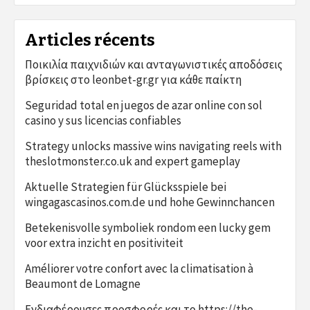
Articles récents
Ποικιλία παιχνιδιών και ανταγωνιστικές αποδόσεις
βρίσκεις στο leonbet-gr.gr για κάθε παίκτη
Seguridad total en juegos de azar online con sol
casino y sus licencias confiables
Strategy unlocks massive wins navigating reels with
theslotmonster.co.uk and expert gameplay
Aktuelle Strategien für Glücksspiele bei
wingagascasinos.com.de und hohe Gewinnchancen
Betekenisvolle symboliek rondom een lucky gem
voor extra inzicht en positiviteit
Améliorer votre confort avec la climatisation à
Beaumont de Lomagne
Ενδιαφέρουσες προσφορές και το https://the-