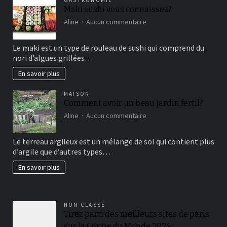
Maki sushi vous connaissez?
sur
Aline
Aucun commentaire
Maki
sushi
Le maki est un type de rouleau de sushi qui comprend du
vous
nori d’algues grillées…
connaissez?
En savoir plus
MAISON
Comment avoir un beau jardin fertil?
sur
Aline
Aucun commentaire
Comment
avoir
Le terreau argileux est un mélange de sol qui contient plus
un
d’argile que d’autres types…
beau
jardin
En savoir plus
fertil?
NON CLASSÉ
Tirez parti des meilleurs sites de paris
sur la Coupe du Monde 2026 :