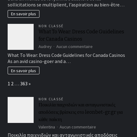
ou
sollicitations se multiplient, l’aspiration au bien-être…
sérénité
?
En savoir plus
choisir
son
NON CLASSÉ
chemin
What To Wear: Dress Code Guidelines
vers
for Canada Casinos
le
bien-
sur
Audrey
Aucun commentaire
être
What
What To Wear: Dress Code Guidelines for Canada Casinos
To
As an avid casino-goer and a…
Wear:
Dress
En savoir plus
Code
Guidelines
Page:
Next
1
2
…
363
»
for
Canada
Casinos
NON CLASSÉ
Ποικιλία παιχνιδιών και ανταγωνιστικές
αποδόσεις βρίσκεις στο leonbet-gr.gr για
κάθε παίκτη
sur
Valentina
Aucun commentaire
Ποικιλία
Ποικιλία παιχνιδιών και ανταγωνιστικές αποδόσεις