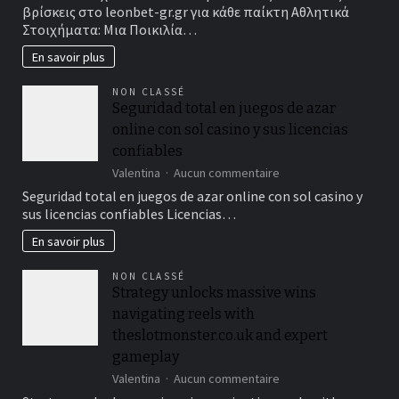
παιχνιδιών
βρίσκεις στο leonbet-gr.gr για κάθε παίκτη Αθλητικά
και
Στοιχήματα: Μια Ποικιλία…
ανταγωνιστικές
αποδόσεις
En savoir plus
βρίσκεις
στο
NON CLASSÉ
leonbet-
Seguridad total en juegos de azar
gr.gr
online con sol casino y sus licencias
για
κάθε
confiables
παίκτη
sur
Valentina
Aucun commentaire
Seguridad
Seguridad total en juegos de azar online con sol casino y
total
sus licencias confiables Licencias…
en
juegos
En savoir plus
de
azar
NON CLASSÉ
online
Strategy unlocks massive wins
con
navigating reels with
sol
casino
theslotmonster.co.uk and expert
y
gameplay
sus
sur
Valentina
Aucun commentaire
licencias
Strategy
confiables