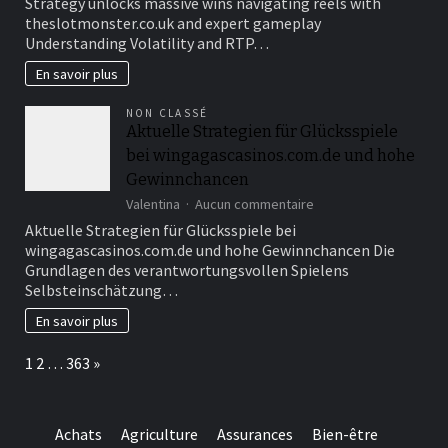
Strategy unlocks massive wins navigating reels with
unlocks
theslotmonster.co.uk and expert gameplay
massive
Understanding Volatility and RTP…
wins
navigating
En savoir plus
reels
with
NON CLASSÉ
theslotmonster.co.uk
Aktuelle Strategien für Glücksspiele
and
bei wingagascasinos.com.de und hohe
expert
gameplay
Gewinnchancen
sur
Valentina
Aucun commentaire
Aktuelle
Aktuelle Strategien für Glücksspiele bei
Strategien
wingagascasinos.com.de und hohe Gewinnchancen Die
für
Grundlagen des verantwortungsvollen Spielens
Glücksspiele
Selbsteinschätzung…
bei
wingagascasinos.com
En savoir plus
und
hohe
Page:
Next
1
2
…
363
»
Gewinnchancen
Achats
Agriculture
Assurances
Bien-être