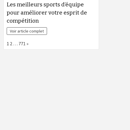
Les meilleurs sports d’équipe
pour améliorer votre esprit de
compétition
Voir article complet
Page:
Next
1
2
…
771
»