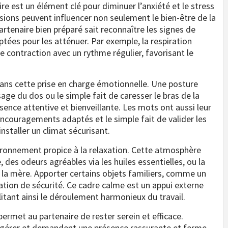
re est un élément clé pour diminuer l’anxiété et le stress
nsions peuvent influencer non seulement le bien-être de la
partenaire bien préparé sait reconnaître les signes de
ées pour les atténuer. Par exemple, la respiration
contraction avec un rythme régulier, favorisant le
dans cette prise en charge émotionnelle. Une posture
e du dos ou le simple fait de caresser le bras de la
nce attentive et bienveillante. Les mots ont aussi leur
ncouragements adaptés et le simple fait de valider les
nstaller un climat sécurisant.
vironnement propice à la relaxation. Cette atmosphère
 des odeurs agréables via les huiles essentielles, ou la
e la mère. Apporter certains objets familiers, comme un
ation de sécurité. Ce cadre calme est un appui externe
ilitant ainsi le déroulement harmonieux du travail.
ermet au partenaire de rester serein et efficace.
 à gérer et demandent une présence rassurante et ferme.