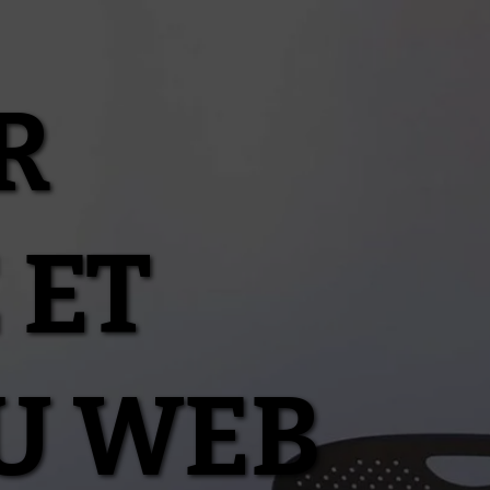
R
 ET
U WEB