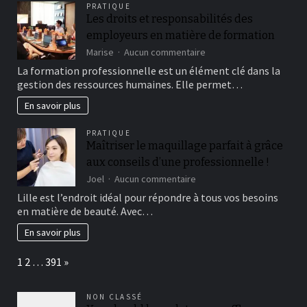
PRATIQUE
of
Les droits et responsabilités des
Fragen
employeurs en matière de formation
ferner
Problemen
sur
Marise
Aucun commentaire
einfach
Les
La formation professionnelle est un élément clé dans la
Hilfe
droits
gestion des ressources humaines. Elle permet…
bekommen
et
konnen
responsabilités
En savoir plus
des
employeurs
PRATIQUE
en
Maîtriser le maquillage parfait à grâce
matière
aux conseils d’une professionnelle !
de
formation
sur
Joel
Aucun commentaire
Maîtriser
Lille est l’endroit idéal pour répondre à tous vos besoins
le
en matière de beauté. Avec…
maquillage
parfait
En savoir plus
à
grâce
Page:
Next
1
2
…
391
»
aux
conseils
d’une
NON CLASSÉ
professionnelle