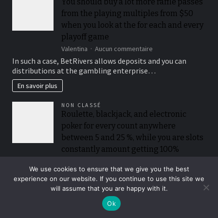
You should buy a lot more raffle passes
!
from the playing multiples from $50
when you look at the for each and every
playoff game
sur
Valentina
Aucun commentaire
You
In such a case, BetRivers allows deposits and you can
should
distributions at the gambling enterprise…
buy
a
En savoir plus
lot
more
NON CLASSÉ
raffle
Roulette, blackjack, and electronic
passes
poker for every count anywhere
from
the
between 5 and 25 %, while you are slots
playing
constantly amount getting 100%
multiples
sur
Valentina
Aucun commentaire
from
Roulette,
We use cookies to ensure that we give you the best
$50
The fresh new card’s identity, target, and you may past
blackjack,
experience on our website. If you continue to use this site we
when
five amounts need suit your…
and
you
will assume that you are happy with it.
electronic
look
En savoir plus
Ok
poker
at
for
the
NON CLASSÉ