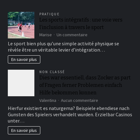
PRATIQUE
Les sports intégratifs : une voie vers
l’inclusion à travers le sport
sur
Marise
Un commentaire
Les
Le sport bien plus qu’une simple activité physique se
sports
révèle être un véritable levier d’intégration…
intégratifs
:
En savoir plus
une
voie
NON CLASSÉ
vers
Dies war essentiell, dass Zocker as part
l’inclusion
of Fragen ferner Problemen einfach
à
travers
Hilfe bekommen konnen
le
sur
Valentina
Aucun commentaire
sport
Dies
Hierfur existiert es naturgema? Beispiele ebendiese nach
war
Gunsten des Spielers verhandelt wurden. Erzielbar Casinos
essentiell,
unter…
dass
Zocker
En savoir plus
as
part