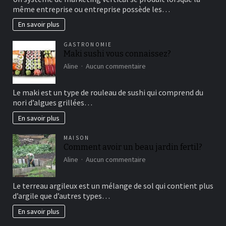
fonctionne
même entreprise ou entreprise possède les…
le
marketing
En savoir plus
vertical?
GASTRONOMIE
Maki sushi vous connaissez?
sur
Aline
Aucun commentaire
Maki
sushi
Le maki est un type de rouleau de sushi qui comprend du
vous
nori d’algues grillées…
connaissez?
En savoir plus
MAISON
Comment avoir un beau jardin fertil?
sur
Aline
Aucun commentaire
Comment
avoir
Le terreau argileux est un mélange de sol qui contient plus
un
d’argile que d’autres types…
beau
jardin
En savoir plus
fertil?