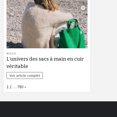
MODE
L’univers des sacs à main en cuir
véritable
Voir article complet
Page:
Next
1
2
…
780
»