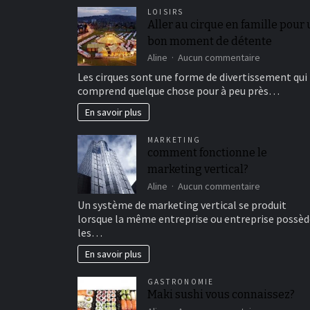
LOISIRS
Aller au cirque en famille pour
bon moment de détente
sur
Aline
Aucun commentaire
Aller
Les cirques sont une forme de divertissement qui
au
comprend quelque chose pour à peu près…
cirque
en
En savoir plus
famille
pour
MARKETING
un
comment fonctionne le
bon
marketing vertical?
moment
de
sur
Aline
Aucun commentaire
détente
comment
Un système de marketing vertical se produit
fonctionne
lorsque la même entreprise ou entreprise possèd
le
les…
marketing
vertical?
En savoir plus
GASTRONOMIE
Maki sushi vous connaissez?