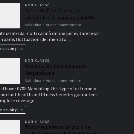
NON CLASSÉ
Nel 2026, il migliore e più
affidabile è il casinò non AAMS.
sur
Valentina
Aucun commentaire
Nel
utilizzato da molti casinò online per evitare le siti
2026,
n aams fluttuazioni del mercato…
il
migliore
n savoir plus
e
più
NON CLASSÉ
affidabile
Sensible Medical insurance
è
Preparations
il
casinò
sur
Valentina
Aucun commentaire
non
Sensible
stbuyer 0708 Mandating this type of extremely
AAMS.
Medical
portant health and fitness benefits guarantees
insurance
mplete coverage…
Preparations
n savoir plus
NON CLASSÉ
To suit your security, you’ll be