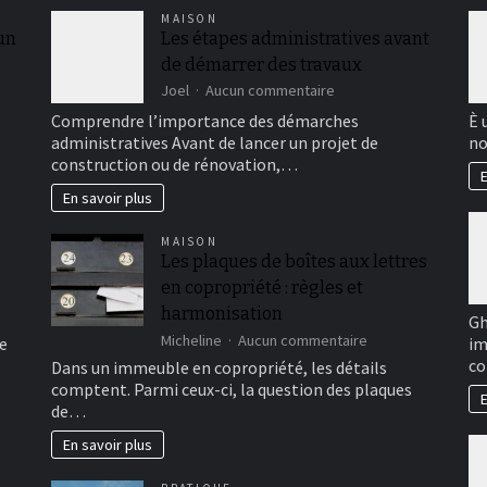
MAISON
 un
Les étapes administratives avant
de démarrer des travaux
sur
Joel
Aucun commentaire
Les
Comprendre l’importance des démarches
È 
étapes
administratives Avant de lancer un projet de
no
administratives
construction ou de rénovation,…
avant
E
de
En savoir plus
démarrer
des
MAISON
travaux
Les plaques de boîtes aux lettres
en copropriété : règles et
harmonisation
Gh
sur
Micheline
Aucun commentaire
e
im
Les
co
Dans un immeuble en copropriété, les détails
plaques
comptent. Parmi ceux-ci, la question des plaques
de
E
de…
boîtes
aux
En savoir plus
lettres
en