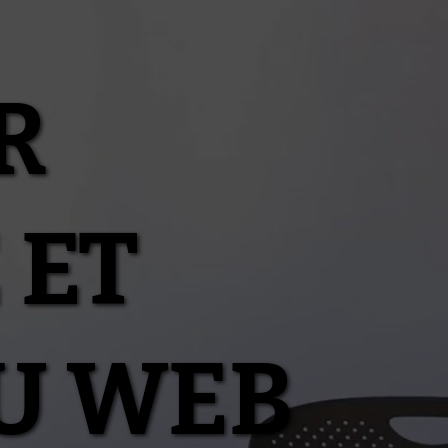
R
 ET
U WEB