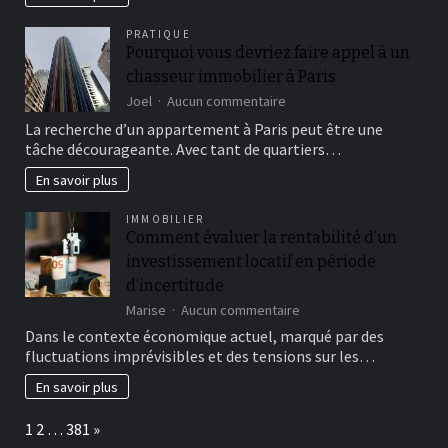
?
PRATIQUE
Pourquoi vous devriez faire appel à un
chasseur immobilier à Paris
sur
Joel
Aucun commentaire
Pourquoi
La recherche d’un appartement à Paris peut être une
vous
tâche décourageante. Avec tant de quartiers…
devriez
faire
En savoir plus
appel
à
IMMOBILIER
un
Comment évaluer la rentabilité d’un
chasseur
investissement locatif en période
immobilier
à
d’incertitude
Paris
sur
Marise
Aucun commentaire
Comment
Dans le contexte économique actuel, marqué par des
évaluer
fluctuations imprévisibles et des tensions sur les…
la
rentabilité
En savoir plus
d’un
investissement
Page:
Next
1
2
…
381
»
locatif