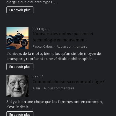
d’argile que d’autres types…
beau
jardin
En savoir plus
fertil?
PRATIQUE
L’univers des motos : passion et
technologie en mouvement
sur
Pascal Cabus
Aucun commentaire
L’univers
L’univers de la moto, bien plus qu’un simple moyen de
des
transport, représente une véritable philosophie…
motos
:
En savoir plus
passion
et
SANTÉ
technologie
Comment choisir sa crème anti-âge ?
en
sur
mouvement
Alain
Aucun commentaire
Comment
choisir
S’il y a bien une chose que les femmes ont en commun,
sa
c’est le désir…
crème
anti-
En savoir plus
âge