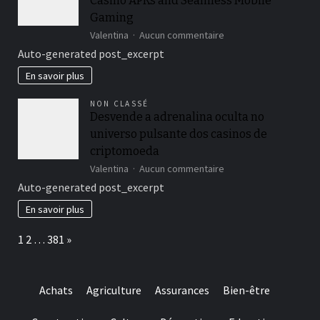
Casino APKs and Seamless Mobile
nepozabno
igralno
Gaming
izkušnjo
sur
Valentina
Aucun commentaire
Unlock
Auto-generated post_excerpt
Thrilling
Wins
En savoir plus
with
Verde
NON CLASSÉ
Casino
Desvende a adrenalina oculta no
APKs
universo pulsante dos casinos de
and
Seamless
criptomoeda
Mobile
sur
Valentina
Aucun commentaire
Gaming
Desvende
Auto-generated post_excerpt
a
adrenalina
En savoir plus
oculta
no
Page:
Next
1
2
…
381
»
universo
pulsante
dos
casinos
Achats
Agriculture
Assurances
Bien-être
de
criptomoeda