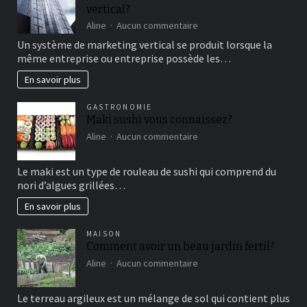
vertical?
moment
de
sur
Aline
Aucun commentaire
détente
comment
Un système de marketing vertical se produit lorsque la
fonctionne
même entreprise ou entreprise possède les…
le
marketing
En savoir plus
vertical?
GASTRONOMIE
Maki sushi vous connaissez?
sur
Aline
Aucun commentaire
Maki
sushi
Le maki est un type de rouleau de sushi qui comprend du
vous
nori d’algues grillées…
connaissez?
En savoir plus
MAISON
Comment avoir un beau jardin fertil?
sur
Aline
Aucun commentaire
Comment
avoir
Le terreau argileux est un mélange de sol qui contient plus
un