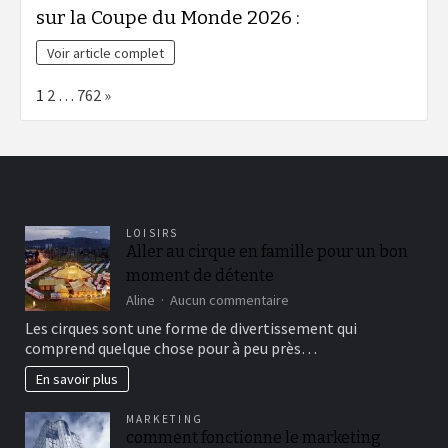
sur la Coupe du Monde 2026 :
Voir article complet
Page:
Next
1
2
…
762
»
LOISIRS
Aller au cirque en famille pour un bon
moment de détente
sur
Aline
Aucun commentaire
Aller
Les cirques sont une forme de divertissement qui
au
comprend quelque chose pour à peu près…
cirque
en
En savoir plus
famille
pour
MARKETING
un
comment fonctionne le marketing
bon