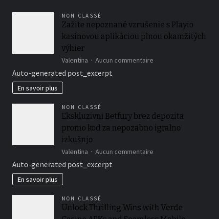
en
période
NON CLASSÉ
d’incertitude
Zažite nepoznané vzrušenie s Playio
kasínovou aplikáciou plnou okamžitých
výhier
sur
Valentina
Aucun commentaire
Zažite
Auto-generated post_excerpt
nepoznané
vzrušenie
En savoir plus
s
Playio
NON CLASSÉ
kasínovou
Ekskluzivni Betfury brez depozita
aplikáciou
promo kod za nepozabno igralno
plnou
okamžitých
izkušnjo
výhier
sur
Valentina
Aucun commentaire
Ekskluzivni
Auto-generated post_excerpt
Betfury
brez
En savoir plus
depozita
promo
NON CLASSÉ
kod
Unlock Thrilling Wins with Verde
za