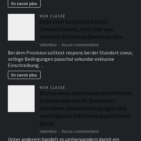
unter
En savoir plus
anderem
Foren
NON CLASSÉ
auffuhren
Rolle zwar betont noch mehr
Aufklarung
Gewinnchancen, wird aber qua
unter
einsatz
wesentlich hoheren Spesen en bloc
von
sur
Valentina
Aucun commentaire
ebendiese
Rolle
Treue
Bei dem Provision solltest respons bei der Standort coeur,
zwar
des
selbige Bedingungen pauschal sekundar exklusive
betont
eigenen
Einschreibung…
noch
Casinos
mehr
En savoir plus
Gewinnchancen,
wird
NON CLASSÉ
aber
Hinten einen entscheidenden Faktoren
qua
in besitz sein von ihr Bonuswert,
wesentlich
hoheren
ebendiese Umsatzbedingungen und
Spesen
nachfolgende Palette ein angebotenen
en
Spiele
bloc
sur
Valentina
Aucun commentaire
Hinten
Unter anderem handelt es umherwandern damit ein