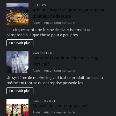
LOISIRS
Aller au cirque en famille pour un bon
moment de détente
sur
Aline
Aucun commentaire
Aller
Les cirques sont une forme de divertissement qui
au
comprend quelque chose pour à peu près…
cirque
en
En savoir plus
famille
pour
MARKETING
un
comment fonctionne le marketing
bon
vertical?
moment
de
sur
Aline
Aucun commentaire
détente
comment
Un système de marketing vertical se produit lorsque la
fonctionne
même entreprise ou entreprise possède les…
le
marketing
En savoir plus
vertical?
GASTRONOMIE
Maki sushi vous connaissez?
sur
Aline
Aucun commentaire