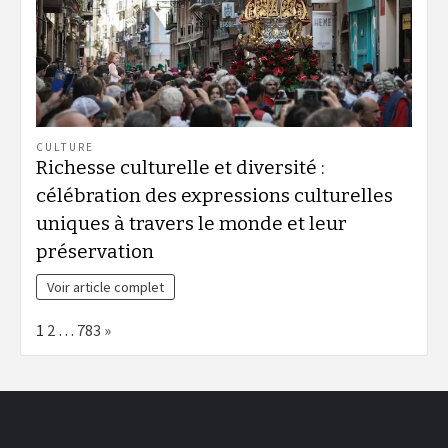
CULTURE
Richesse culturelle et diversité :
célébration des expressions culturelles
uniques à travers le monde et leur
préservation
Voir article complet
Page:
Next
1
2
…
783
»