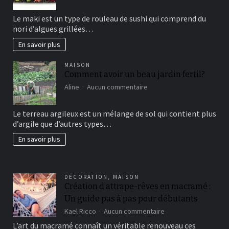
Maki
sushi
Le maki est un type de rouleau de sushi qui comprend du
vous
nori d’algues grillées…
connaissez?
En savoir plus
MAISON
Comment avoir un beau jardin fertil?
sur
Aline
Aucun commentaire
Comment
avoir
Le terreau argileux est un mélange de sol qui contient plus
un
d’argile que d’autres types…
beau
jardin
En savoir plus
fertil?
DÉCORATION
,
MAISON
Création d’attrape-rêves en macramé :
Un guide pas à pas pour débutants
sur
Kael Ricco
Aucun commentaire
Création
L’art du macramé connaît un véritable renouveau ces