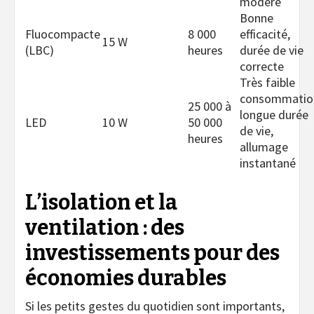
modéré
Bonne
Fluocompacte
8 000
efficacité,
15 W
(LBC)
heures
durée de vie
correcte
Très faible
consommatio
25 000 à
longue durée
LED
10 W
50 000
de vie,
heures
allumage
instantané
L’isolation et la
ventilation : des
investissements pour des
économies durables
Si les petits gestes du quotidien sont importants,