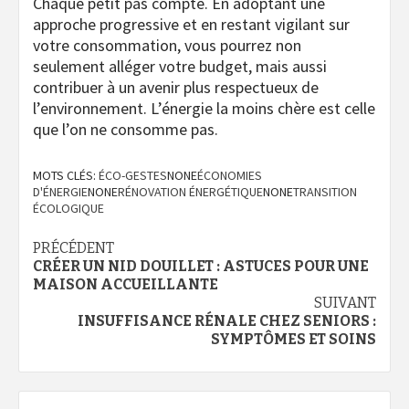
Chaque petit pas compte. En adoptant une
approche progressive et en restant vigilant sur
votre consommation, vous pourrez non
seulement alléger votre budget, mais aussi
contribuer à un avenir plus respectueux de
l’environnement. L’énergie la moins chère est celle
que l’on ne consomme pas.
MOTS CLÉS:
ÉCO-GESTES
NONE
ÉCONOMIES
D'ÉNERGIE
NONE
RÉNOVATION ÉNERGÉTIQUE
NONE
TRANSITION
ÉCOLOGIQUE
Navigation
PRÉCÉDENT
CRÉER UN NID DOUILLET : ASTUCES POUR UNE
d’article
MAISON ACCUEILLANTE
SUIVANT
INSUFFISANCE RÉNALE CHEZ SENIORS :
SYMPTÔMES ET SOINS