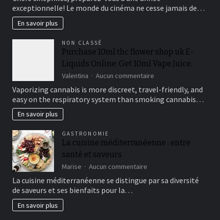
sorties
exceptionnelle! Le monde du cinéma ne cesse jamais de…
cinéma
les
En savoir plus
plus
attendues
NON CLASSÉ
de
Purchase 10ml thc flower shop uk E-
l’année
Liquids Online: Get 10ml Vape Juice.
sur
Valentina
Aucun commentaire
Purchase
Vaporizing cannabis is more discreet, travel-friendly, and
10ml
easy on the respiratory system than smoking cannabis…
thc
flower
En savoir plus
shop
uk
GASTRONOMIE
E-
La cuisine méditerranéenne : entre
Liquids
santé et saveurs
Online:
Get
sur
Marise
Aucun commentaire
10ml
La
La cuisine méditerranéenne se distingue par sa diversité
Vape
cuisine
de saveurs et ses bienfaits pour la…
Juice.
méditerranéenne
:
En savoir plus
entre
santé