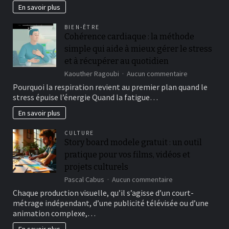
is
En savoir plus
yet
another
BIEN-ÊTRE
in
Cohérence cardiaque : la méthode
our
simple qui aide à mieux gérer le stress
best
online
et à récupérer au quotidien
roulette
sur
Kaouther Ragoubi
Aucun commentaire
gambling
Cohérence
Pourquoi la respiration revient au premier plan quand le
enterprises,
cardiaque
offering
stress épuise l’énergie Quand la fatigue…
:
half
la
En savoir plus
a
méthode
dozen
simple
digital
CULTURE
qui
roulette
Story board modele gratuit : un outil
aide
video
pratique pour vos films, vidéos et
à
game
mieux
projets culturels
gérer
sur
Pascal Cabus
Aucun commentaire
le
Story
Chaque production visuelle, qu’il s’agisse d’un court-
stress
board
et
métrage indépendant, d’une publicité télévisée ou d’une
modele
à
animation complexe,…
gratuit
récupérer
:
En savoir plus