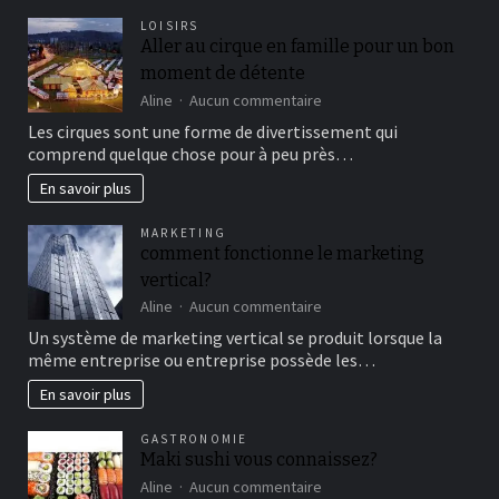
LOISIRS
Aller au cirque en famille pour un bon
moment de détente
sur
Aline
Aucun commentaire
Aller
Les cirques sont une forme de divertissement qui
au
comprend quelque chose pour à peu près…
cirque
en
En savoir plus
famille
pour
MARKETING
un
comment fonctionne le marketing
bon
vertical?
moment
de
sur
Aline
Aucun commentaire
détente
comment
Un système de marketing vertical se produit lorsque la
fonctionne
même entreprise ou entreprise possède les…
le
marketing
En savoir plus
vertical?
GASTRONOMIE
Maki sushi vous connaissez?
sur
Aline
Aucun commentaire