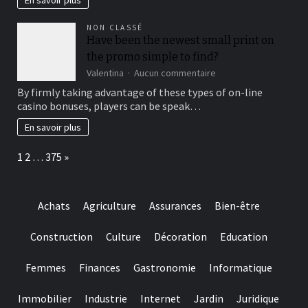
au
un
quotidien
outil
NON CLASSÉ
pratique
Have been the newest small print on
pour
the promo simple to find?
vos
films,
sur
Valentina
Aucun commentaire
vidéos
Have
By firmly taking advantage of these types of on-line
et
been
casino bonuses, players can be speak…
projets
the
culturels
newest
En savoir plus
small
print
Page:
Next
1
2
…
375
»
on
the
promo
simple
Achats
Agriculture
Assurances
Bien-être
to
find?
Construction
Culture
Décoration
Education
Femmes
Finances
Gastronomie
Informatique
Immobilier
Industrie
Internet
Jardin
Juridique