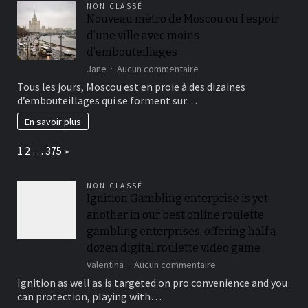
NON CLASSÉ
et
Nouveau métro de Moscou ou l’espoir
saveurs
d’une ville avec moins
d’embouteillages
sur
Jane
Aucun commentaire
Nouveau
Tous les jours, Moscou est en proie à des dizaines
métro
d’embouteillages qui se forment sur…
de
Moscou
En savoir plus
ou
l’espoir
Page:
Next
1
2
…
375
»
d’une
ville
avec
NON CLASSÉ
moins
Ignition Gambling enterprise is yet
d’embouteillages
another in our best online roulette
gambling enterprises, offering half a
dozen digital roulette video game
sur
Valentina
Aucun commentaire
Ignition
Ignition as well as is targeted on pro convenience and you
Gambling
can protection, playing with…
enterprise