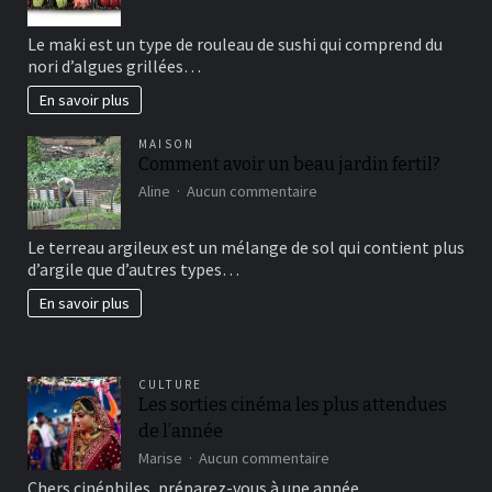
Maki
sushi
Le maki est un type de rouleau de sushi qui comprend du
vous
nori d’algues grillées…
connaissez?
En savoir plus
MAISON
Comment avoir un beau jardin fertil?
sur
Aline
Aucun commentaire
Comment
avoir
Le terreau argileux est un mélange de sol qui contient plus
un
d’argile que d’autres types…
beau
jardin
En savoir plus
fertil?
CULTURE
Les sorties cinéma les plus attendues
de l’année
sur
Marise
Aucun commentaire
Les
Chers cinéphiles, préparez-vous à une année