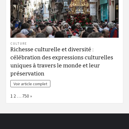
CULTURE
Richesse culturelle et diversité :
célébration des expressions culturelles
uniques à travers le monde et leur
préservation
Voir article complet
Page:
Next
1
2
…
750
»