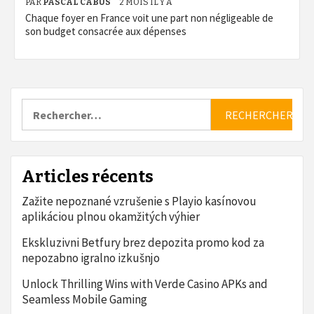
PAR
PASCAL CABUS
2 MOIS IL Y A
Chaque foyer en France voit une part non négligeable de
son budget consacrée aux dépenses
Rechercher :
Articles récents
Zažite nepoznané vzrušenie s Playio kasínovou
aplikáciou plnou okamžitých výhier
Ekskluzivni Betfury brez depozita promo kod za
nepozabno igralno izkušnjo
Unlock Thrilling Wins with Verde Casino APKs and
Seamless Mobile Gaming