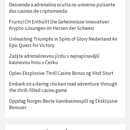
Desvende a adrenalina oculta no universo pulsante
dos casinos de criptomoeda
Frumzi CH Enthüllt Die Geheimnisse Innovativer
Krypto-Lösungen im Herzen der Schweiz
Unleashing Triumphs in Spins of Glory Nederland An
Epic Quest for Victory
Zažijte adrenalinovou jízdu s nejnapínavější
kasinovou hrou v Česku
Oplev Eksplosive Thrill Casino Bonus og Vind Stort
Embark on a daring chicken road adventure through
the thrill-filled casino game
Oppdag Norges Beste Vannkasinospill og Eksklusive
Bonuser