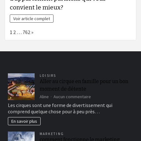
convient le mieux?
Voir article complet
Page:
Next
1
2
…
762
»
LOISIRS
Aller au cirque en famille pour un bon
moment de détente
sur
Aline
Aucun commentaire
Aller
Les cirques sont une forme de divertissement qui
au
comprend quelque chose pour à peu près…
cirque
en
En savoir plus
famille
pour
MARKETING
un
comment fonctionne le marketing