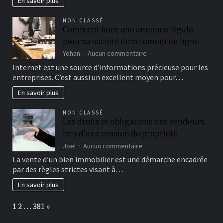
En savoir plus
sur
la
NON CLASSÉ
Coupe
Comment faire une annonce légale
du
pour sa société directement en ligne
Monde
:
sur
Yohan
Aucun commentaire
les
Comment
Internet est une source d’informations précieuse pour les
paris
faire
entreprises. C’est aussi un excellent moyen pour…
live
une
qui
annonce
En savoir plus
légale
pour
NON CLASSÉ
sa
Les droits et obligations des vendeurs
société
lors d’une cession de propriété
directement
en
sur
Joel
Aucun commentaire
ligne
Les
La vente d’un bien immobilier est une démarche encadrée
droits
par des règles strictes visant à…
et
obligations
En savoir plus
des
vendeurs
Page:
Next
1
2
…
381
»
lors
d’une