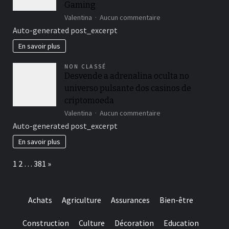
igralno
Gaming
izkušnjo
sur
Valentina
Aucun commentaire
Unlock
Auto-generated post_excerpt
Thrilling
Wins
En savoir plus
with
Verde
NON CLASSÉ
Casino
Desvende a adrenalina oculta no
APKs
universo pulsante dos casinos de
and
Seamless
criptomoeda
Mobile
sur
Valentina
Aucun commentaire
Gaming
Desvende
Auto-generated post_excerpt
a
adrenalina
En savoir plus
oculta
no
Page:
Next
1
2
…
381
»
universo
pulsante
dos
casinos
Achats
Agriculture
Assurances
Bien-être
de
criptomoeda
Construction
Culture
Décoration
Education