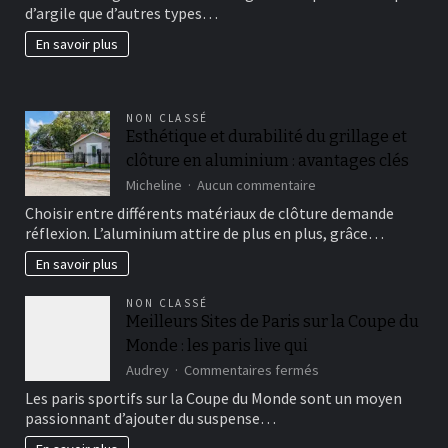
d’argile que d’autres types…
beau
jardin
En savoir plus
fertil?
NON CLASSÉ
Esthétique et durabilité du grillage et
clôture en aluminium : avantages clés
sur
Micheline
Aucun commentaire
Esthétique
Choisir entre différents matériaux de clôture demande
et
réflexion. L’aluminium attire de plus en plus, grâce…
durabilité
du
En savoir plus
grillage
et
NON CLASSÉ
clôture
Meilleurs Sites de Paris sur la Coupe du
en
Monde : les paris live qui
aluminium
:
sur
Audrey
Commentaires fermés
avantages
Meilleurs
Les paris sportifs sur la Coupe du Monde sont un moyen
clés
Sites
passionnant d’ajouter du suspense…
de
Paris