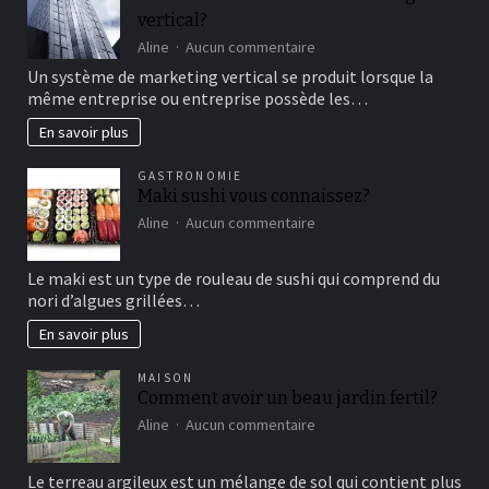
bon
vertical?
moment
de
sur
Aline
Aucun commentaire
détente
comment
Un système de marketing vertical se produit lorsque la
fonctionne
même entreprise ou entreprise possède les…
le
marketing
En savoir plus
vertical?
GASTRONOMIE
Maki sushi vous connaissez?
sur
Aline
Aucun commentaire
Maki
sushi
Le maki est un type de rouleau de sushi qui comprend du
vous
nori d’algues grillées…
connaissez?
En savoir plus
MAISON
Comment avoir un beau jardin fertil?
sur
Aline
Aucun commentaire
Comment
avoir
Le terreau argileux est un mélange de sol qui contient plus
un