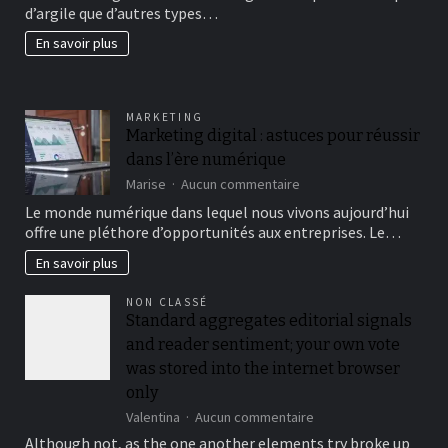
d’argile que d’autres types…
beau
jardin
En savoir plus
fertil?
MARKETING
Marketing digital : astuces pour réussir
dans l’ère numérique
sur
Marise
Aucun commentaire
Marketing
Le monde numérique dans lequel nous vivons aujourd’hui
digital
offre une pléthore d’opportunités aux entreprises. Le…
:
astuces
En savoir plus
pour
réussir
NON CLASSÉ
dans
Standard aggregates editorial signals
l’ère
and reader sentiment; your own vote
numérique
was stored into the internet browser
only
sur
Valentina
Aucun commentaire
Standard
Although not, as the one another elements try broke up