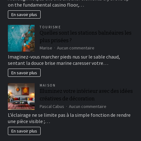
aggregates
on the fundamental casino floor,…
editorial
signals
En savoir plus
and
reader
TOURISME
sentiment;
Quelles sont les stations balnéaires les
your
plus prisées ?
own
vote
sur
Marise
Aucun commentaire
was
Quelles
Imaginez-vous marcher pieds nus sur le sable chaud,
stored
sont
sentant la douce brise marine caresser votre…
into
les
the
stations
En savoir plus
internet
balnéaires
browser
les
MAISON
only
plus
Illuminez votre intérieur avec des idées
prisées
créatives de décoration
?
sur
Pascal Cabus
Aucun commentaire
Illuminez
L’éclairage ne se limite pas à la simple fonction de rendre
votre
une pièce visible ;…
intérieur
avec
En savoir plus
des
idées