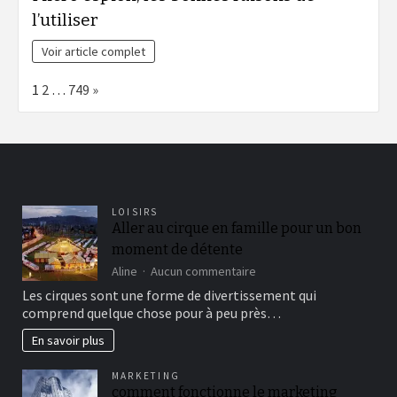
l’utiliser
Voir article complet
Page:
Next
1
2
…
749
»
LOISIRS
Aller au cirque en famille pour un bon
moment de détente
sur
Aline
Aucun commentaire
Aller
Les cirques sont une forme de divertissement qui
au
comprend quelque chose pour à peu près…
cirque
en
En savoir plus
famille
pour
MARKETING
un
comment fonctionne le marketing