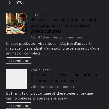
Page:
Next
1
2
…
375
»
créatives
de
décoration
CULTURE
Story board modele gratuit : un outil
pratique pour vos films, vidéos et
projets culturels
sur
Pascal Cabus
Aucun commentaire
Story
Chaque production visuelle, qu’il s’agisse d’un court-
board
métrage indépendant, d’une publicité télévisée ou d’une
modele
animation complexe,…
gratuit
:
En savoir plus
un
outil
NON CLASSÉ
pratique
Have been the newest small print on
pour
the promo simple to find?
vos
films,
sur
Valentina
Aucun commentaire
vidéos
Have
By firmly taking advantage of these types of on-line
et
been
casino bonuses, players can be speak…
projets
the
culturels
newest
En savoir plus
small