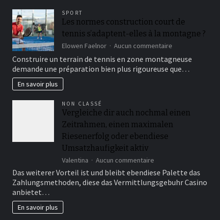
print
SPORT
on
Les normes construction court de
the
tennis s’adaptent-elles à la montagne ?
promo
simple
sur
Elowen Faelnor
Aucun commentaire
to
Les
Construire un terrain de tennis en zone montagneuse
find?
normes
demande une préparation bien plus rigoureuse que…
construction
court
En savoir plus
de
tennis
NON CLASSÉ
s’adaptent-
Vergleiche dir auch nochmal einen
elles
Zeitrahmen, einen maximalen
à
la
Riesenerfolg oder ebendiese
montagne
Umsatzhaufigkeit aktiv
?
sur
Valentina
Aucun commentaire
Vergleiche
Das weiterer Vorteil ist und bleibt ebendiese Palette das
dir
Zahlungsmethoden, diese das Vermittlungsgebuhr Casino
auch
anbietet…
nochmal
einen
En savoir plus
Zeitrahmen,