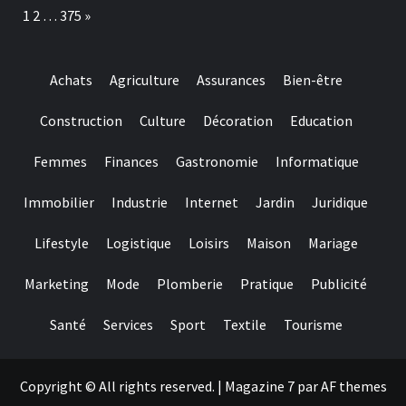
einen
Page:
Next
1
2
…
375
»
maximalen
Riesenerfolg
oder
ebendiese
Achats
Agriculture
Assurances
Bien-être
Umsatzhaufigkeit
aktiv
Construction
Culture
Décoration
Education
Femmes
Finances
Gastronomie
Informatique
Immobilier
Industrie
Internet
Jardin
Juridique
Lifestyle
Logistique
Loisirs
Maison
Mariage
Marketing
Mode
Plomberie
Pratique
Publicité
Santé
Services
Sport
Textile
Tourisme
Copyright © All rights reserved.
|
Magazine 7
par AF themes