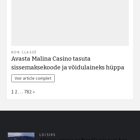
NON CLASSÉ
Avasta Malina Casino tasuta
sissemaksekoode ja võidulaineks hüppa
Voir article complet
Page:
Next
1
2
…
782
»
LOISIRS