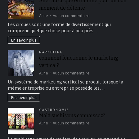
Aller au cirque en famille pour un bon
moment de détente
sur
Aline
Aucun commentaire
Aller
Les cirques sont une forme de divertissement qui
au
comprend quelque chose pour à peu près…
cirque
en
En savoir plus
famille
pour
MARKETING
un
comment fonctionne le marketing
bon
vertical?
moment
de
sur
Aline
Aucun commentaire
détente
comment
Un système de marketing vertical se produit lorsque la
fonctionne
même entreprise ou entreprise possède les…
le
marketing
En savoir plus
vertical?
GASTRONOMIE
Maki sushi vous connaissez?
sur
Aline
Aucun commentaire
Maki
sushi
Le maki est un type de rouleau de sushi qui comprend du