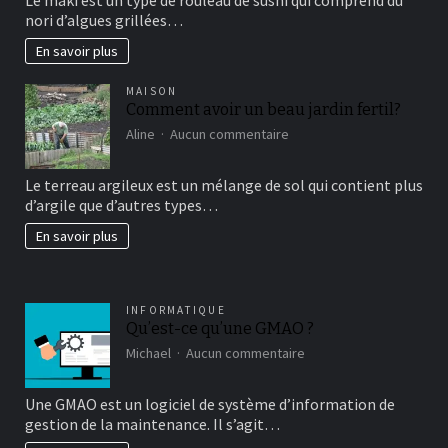
vous
nori d’algues grillées…
connaissez?
En savoir plus
MAISON
Comment avoir un beau jardin fertil?
sur
Aline
Aucun commentaire
Comment
avoir
Le terreau argileux est un mélange de sol qui contient plus
un
d’argile que d’autres types…
beau
jardin
En savoir plus
fertil?
INFORMATIQUE
Qu’est-ce qu’une GMAO ?
sur
Michael
Aucun commentaire
Qu’est-
ce
Une GMAO est un logiciel de système d’information de
qu’une
gestion de la maintenance. Il s’agit…
GMAO
?