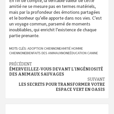
En fin de compte, la véritable valeur de cette
amitié ne se mesure pas en termes matériels,
mais par la profondeur des émotions partagées
et le bonheur qu’elle apporte dans nos vies. C’est
un voyage commun, parsemé de moments
inoubliables, qui enrichit l’existence de chaque
partie prenante.
MOTS CLÉS:
ADOPTION CHIEN
NONE
AMITIÉ HOMME
CHIEN
NONE
BIENFAITS DES ANIMAUX
NONE
ÉDUCATION CANINE
Navigation
PRÉCÉDENT
ÉMERVEILLEZ-VOUS DEVANT L’INGÉNIOSITÉ
d’article
DES ANIMAUX SAUVAGES
SUIVANT
LES SECRETS POUR TRANSFORMER VOTRE
ESPACE VERT EN OASIS