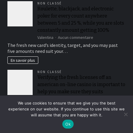
more
NON CLASSÉ
raffle
Roulette, blackjack, and electronic
passes
poker for every count anywhere
from
the
between 5 and 25 %, while you are slots
playing
constantly amount getting 100%
multiples
sur
Valentina
Aucun commentaire
from
Roulette,
$50
The fresh new card’s identity, target, and you may past
blackjack,
when
five amounts need suit your…
and
you
electronic
look
En savoir plus
poker
at
for
the
NON CLASSÉ
every
for
Verifying the fresh licenses off an
count
each
american on-line casino is important to
anywhere
and
between
every
help you make sure they suits
5
playoff
regulating requirements and you may
and
game
We use cookies to ensure that we give you the best
claims fair play
25
experience on our website. If you continue to use this site we
%,
sur
Valentina
Aucun commentaire
will assume that you are happy with it.
while
Verifying
Discover the best web based casinos to experience and you
you
the
Ok
will earn a real income…
are
fresh