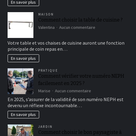
En savoir plus
MAISON
Comment choisir la table de cuisine ?
sur
Valentina
Aucun commentaire
Comment
choisir
Votre table et vos chaises de cuisine auront une fonction
la
principale de coin repas en…
table
de
En savoir plus
cuisine ?
PRATIQUE
Comment vérifier votre numéro NEPH
facilement en 2025 ?
sur
Marise
Aucun commentaire
Comment
En 2025, s’assurer de la validité de son numéro NEPH est
vérifier
devenu un réflexe incontournable…
votre
numéro
En savoir plus
NEPH
facilement
JARDIN
en
Comment choisir le bon paysagiste à
2025