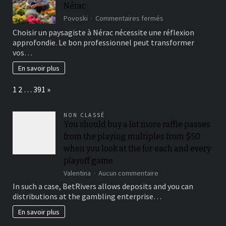
Nérac
?
sur
Povoski
Commentaires fermés
Comment
Choisir un paysagiste à Nérac nécessite une réflexion
choisir
approfondie. Le bon professionnel peut transformer
le
vos…
bon
paysagiste
En savoir plus
à
Nérac
Page:
Next
1
2
…
391
»
NON CLASSÉ
You should buy a lot more raffle passes
from the playing multiples from $50
when you look at the for each and every
playoff game
sur
Valentina
Aucun commentaire
You
In such a case, BetRivers allows deposits and you can
should
distributions at the gambling enterprise…
buy
a
En savoir plus
lot