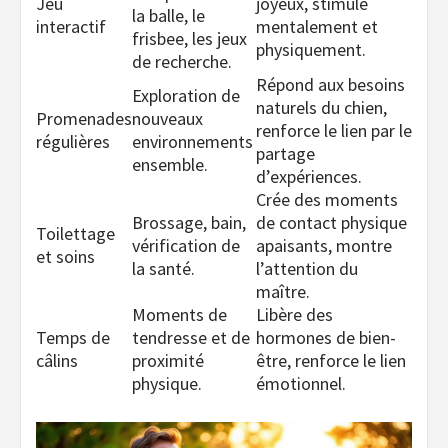
Jeu
joyeux, stimule
la balle, le
interactif
mentalement et
frisbee, les jeux
physiquement.
de recherche.
Répond aux besoins
Exploration de
naturels du chien,
Promenades
nouveaux
renforce le lien par le
régulières
environnements
partage
ensemble.
d’expériences.
Crée des moments
Brossage, bain,
de contact physique
Toilettage
vérification de
apaisants, montre
et soins
la santé.
l’attention du
maître.
Moments de
Libère des
Temps de
tendresse et de
hormones de bien-
câlins
proximité
être, renforce le lien
physique.
émotionnel.