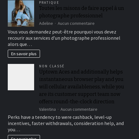
PRATIQUE
Toutes les raisons de faire appel à un
photographe professionnel
sur
Adeline
Aucun commentaire
Toutes
Vous vous demandez peut-être pourquoi vous devez
les
recourir aux services d’un photographe professionnel
raisons
alors que…
de
faire
En savoir plus
appel
à
NON CLASSÉ
un
Uptown Aces and additionally helps
photographe
professionnel
instantaneous browser play and you
will cellular availableness, while you
are its customer support team now
offers round-the-clock direction
sur
Valentina
Aucun commentaire
Uptown
Perks have a tendency to were cashback, level-up
Aces
incentives, faster withdrawals, consideration help, and
and
you…
additionally
helps