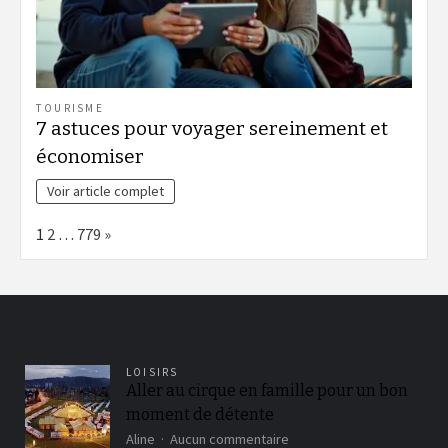
TOURISME
7 astuces pour voyager sereinement et
économiser
Voir article complet
Page:
Next
1
2
…
779
»
LOISIRS
Aller au cirque en famille pour un bon
moment de détente
sur
Aline
Aucun commentaire