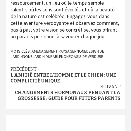
ressourcement, un lieu où le temps semble
ralentir, où les sens sont éveillés et où la beauté
de la nature est célébrée. Engagez-vous dans
cette aventure verdoyante et observez comment,
pas à pas, votre vision se concrétise, vous offrant
un paradis personnel à savourer chaque jour.
MOTS CLÉS:
AMÉNAGEMENT PAYSAGER
NONE
DESIGN DE
JARDIN
NONE
JARDIN DURABLE
NONE
OASIS DE VERDURE
Navigation
PRÉCÉDENT
L’AMITIÉ ENTRE L’HOMME ET LE CHIEN : UNE
d’article
COMPLICITÉ UNIQUE
SUIVANT
CHANGEMENTS HORMONAUX PENDANT LA
GROSSESSE : GUIDE POUR FUTURS PARENTS