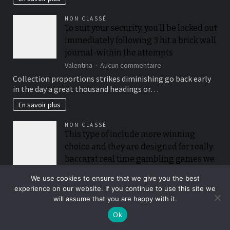
NON CLASSÉ
To suit your security, you’ll be locked out
immediately following 3 hit a brick wall
journal-within the attempts
sur
Valentina
Aucun commentaire
To
Collection proportions strikes diminishing go back early
suit
in the day a great thousand headings or…
your
security,
En savoir plus
you’ll
be
NON CLASSÉ
locked
This type of include more winning
out
choice and they are designed for really
immediately
following
baccarat real time gambling games we
3
have needed
hit
We use cookies to ensure that we give you the best
sur
Valentina
Aucun commentaire
a
experience on our website. If you continue to use this site we
This
brick
They are live versions from black-jack, roulette, poker, in
will assume that you are happy with it.
type
wall
addition to many other game offering…
of
journal-
Ok
include
within
En savoir plus
more