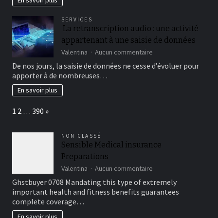
En savoir plus
instantaneous
browser
SERVICES
play
La retranscription audio : une activité
and
appartenant à une saisie de données
you
will
sur
Valentina
Aucun commentaire
cellular
La
De nos jours, la saisie de données ne cesse d’évoluer pour
availableness,
retranscription
apporter à de nombreuses…
while
audio :
you
une
En savoir plus
are
activité
its
appartenant
Page:
Next
customer
1
2
…
390
»
à
support
une
team
saisie
now
NON CLASSÉ
de
Sensible Medical insurance
offers
données
round-
Preparations
the-
sur
Valentina
Aucun commentaire
clock
Sensible
direction
Ghstbuyer 0708 Mandating this type of extremely
Medical
important health and fitness benefits guarantees
insurance
complete coverage…
Preparations
En savoir plus