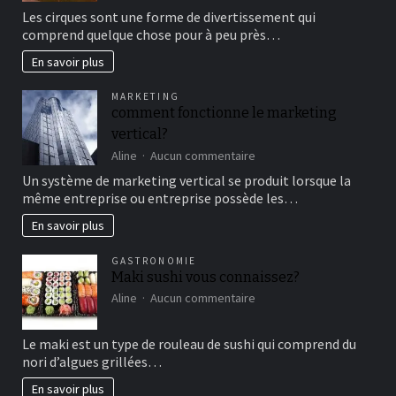
Aller
Les cirques sont une forme de divertissement qui
au
comprend quelque chose pour à peu près…
cirque
en
En savoir plus
famille
pour
MARKETING
un
comment fonctionne le marketing
bon
vertical?
moment
de
sur
Aline
Aucun commentaire
détente
comment
Un système de marketing vertical se produit lorsque la
fonctionne
même entreprise ou entreprise possède les…
le
marketing
En savoir plus
vertical?
GASTRONOMIE
Maki sushi vous connaissez?
sur
Aline
Aucun commentaire
Maki
sushi
Le maki est un type de rouleau de sushi qui comprend du
vous
nori d’algues grillées…
connaissez?
En savoir plus