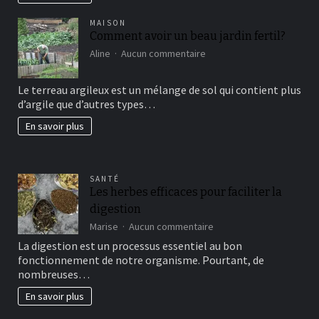
MAISON
Comment avoir un beau jardin fertil?
sur
Aline
Aucun commentaire
Comment
avoir
Le terreau argileux est un mélange de sol qui contient plus
un
d’argile que d’autres types…
beau
jardin
En savoir plus
fertil?
SANTÉ
Les herbes efficaces pour faciliter la
digestion
sur
Marise
Aucun commentaire
Les
La digestion est un processus essentiel au bon
herbes
fonctionnement de notre organisme. Pourtant, de
efficaces
nombreuses…
pour
faciliter
En savoir plus
la
digestion