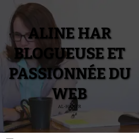
Aller
au
contenu
ALINE HAR
BLOGUEUSE ET
PASSIONNÉE DU
WEB
AL-HAR.FR
Menu