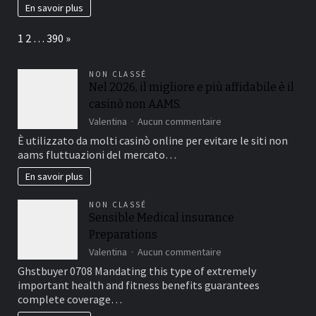
Skæbnen
En savoir plus
i
Det
Page:
Next
1
2
…
390
»
Spændende
Casino
Duel
NON CLASSÉ
Game
Nel 2026, il migliore e più affidabile è il
casinò non AAMS.
sur
Valentina
Aucun commentaire
Nel
È utilizzato da molti casinò online per evitare le siti non
2026,
aams fluttuazioni del mercato…
il
migliore
En savoir plus
e
più
NON CLASSÉ
affidabile
Sensible Medical insurance
è
Preparations
il
casinò
sur
Valentina
Aucun commentaire
non
Sensible
Ghstbuyer 0708 Mandating this type of extremely
AAMS.
Medical
important health and fitness benefits guarantees
insurance
complete coverage…
Preparations