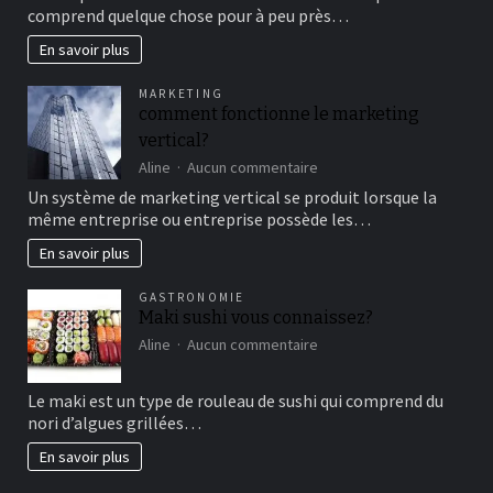
au
comprend quelque chose pour à peu près…
cirque
en
En savoir plus
famille
pour
MARKETING
un
comment fonctionne le marketing
bon
vertical?
moment
de
sur
Aline
Aucun commentaire
détente
comment
Un système de marketing vertical se produit lorsque la
fonctionne
même entreprise ou entreprise possède les…
le
marketing
En savoir plus
vertical?
GASTRONOMIE
Maki sushi vous connaissez?
sur
Aline
Aucun commentaire
Maki
sushi
Le maki est un type de rouleau de sushi qui comprend du
vous
nori d’algues grillées…
connaissez?
En savoir plus