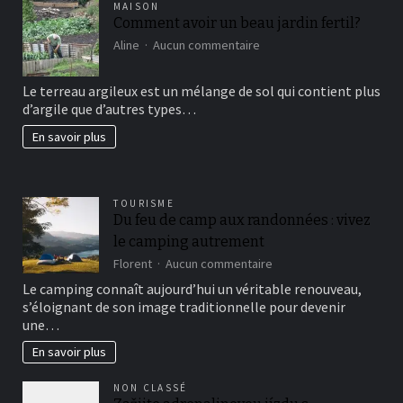
MAISON
Comment avoir un beau jardin fertil?
sur
Aline
Aucun commentaire
Comment
avoir
Le terreau argileux est un mélange de sol qui contient plus
un
d’argile que d’autres types…
beau
jardin
En savoir plus
fertil?
TOURISME
Du feu de camp aux randonnées : vivez
le camping autrement
sur
Florent
Aucun commentaire
Du
Le camping connaît aujourd’hui un véritable renouveau,
feu
s’éloignant de son image traditionnelle pour devenir
de
une…
camp
aux
En savoir plus
randonnées
:
NON CLASSÉ
vivez