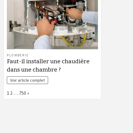
PLOMBERIE
Faut-il installer une chaudière
dans une chambre ?
Voir article complet
Page:
Next
1
2
…
750
»