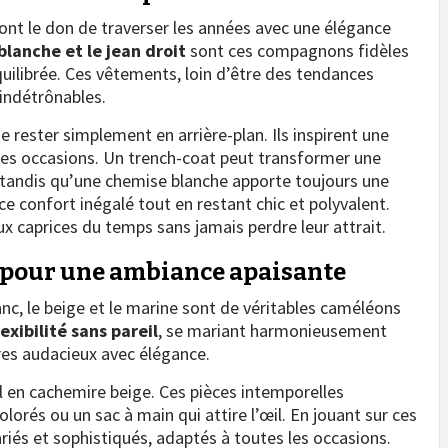
 ont le don de traverser les années avec une élégance
blanche et le jean droit
sont ces compagnons fidèles
ilibrée. Ces vêtements, loin d’être des tendances
 indétrônables.
 rester simplement en arrière-plan. Ils inspirent une
 les occasions. Un trench-coat peut transformer une
 tandis qu’une chemise blanche apporte toujours une
e ce confort inégalé tout en restant chic et polyvalent.
x caprices du temps sans jamais perdre leur attrait.
s pour une ambiance apaisante
lanc, le beige et le marine sont de véritables caméléons
lexibilité sans pareil
, se mariant harmonieusement
ires audacieux avec élégance.
l en cachemire beige. Ces pièces intemporelles
lorés ou un sac à main qui attire l’œil. En jouant sur ces
riés et sophistiqués, adaptés à toutes les occasions.