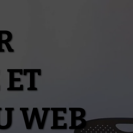
R
 ET
U WEB