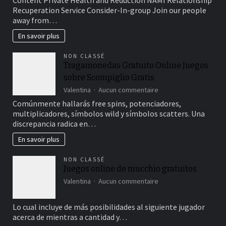
Content Private Health and Reduction NAMI Relationship
Few
Recuperation Service Consider-In-group Join our people
days
away from…
En savoir plus
NON CLASSÉ
Tragamonedas Gratuito Online Juegos
sobre Scompiglio Gratis
sur
Valentina
Aucun commentaire
Tragamonedas
Comúnmente hallarás free spins, potenciadores,
Gratuito
multiplicadores, símbolos wild y símbolos scatters. Una
Online
discrepancia radica en…
Juegos
sobre
En savoir plus
Scompiglio
Gratis
NON CLASSÉ
Juegos online de mucchio gratuitos
sur
Valentina
Aucun commentaire
Juegos
online
Lo cual incluye de más posibilidades al siguiente jugador
de
acerca de mientras a cantidad y…
mucchio
gratuitos