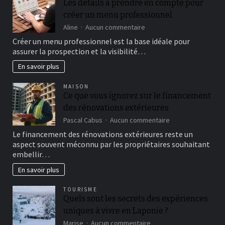
Les détails à prendre en compte pour
créer un menu professionnel
sur
Aline
Aucun commentaire
Les
Créer un menu professionnel est la base idéale pour
détails
assurer la prospection et la visibilité…
à
prendre
En savoir plus
en
compte
MAISON
pour
Ce que vous ignorez sur le financement
créer
des rénovations extérieures
un
menu
sur
Pascal Cabus
Aucun commentaire
professionnel
Ce
Le financement des rénovations extérieures reste un
que
aspect souvent méconnu par les propriétaires souhaitant
vous
embellir…
ignorez
sur
En savoir plus
le
financement
TOURISME
des
Quels sont les secrets des expériences
rénovations
extérieures
uniques à vivre en Laponie ?
sur
Marise
Aucun commentaire