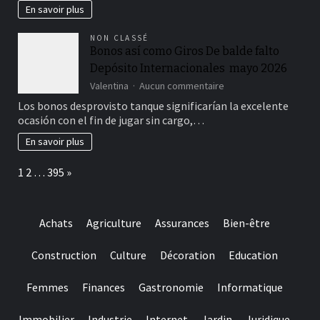
En savoir plus
NON CLASSÉ
Bonos así­ como Giros De balde falto
Depósito Internacionales ️ mayo 2026
sur
Valentina
Aucun commentaire
Bonos
Los bonos desprovisto tanque significarían la excelente
así­
ocasión con el fin de jugar sin cargo,…
como
Giros
En savoir plus
De
balde
Page:
Next
1
2
…
395
»
falto
Depósito
Internacionales
Achats
Agriculture
Assurances
Bien-être
mayo
2026
Construction
Culture
Décoration
Education
Femmes
Finances
Gastronomie
Informatique
Immobilier
Industrie
Internet
Jardin
Juridique