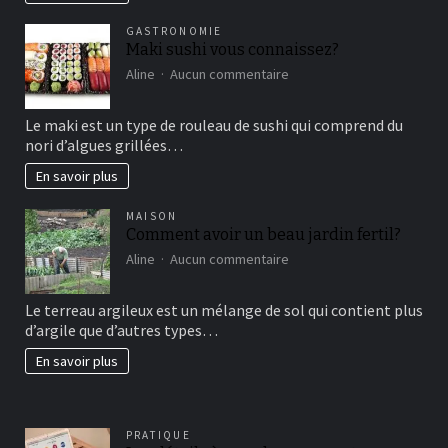
vertical?
GASTRONOMIE
Maki sushi vous connaissez?
sur
Aline
Aucun commentaire
Maki
sushi
Le maki est un type de rouleau de sushi qui comprend du
vous
nori d’algues grillées…
connaissez?
En savoir plus
MAISON
Comment avoir un beau jardin fertil?
sur
Aline
Aucun commentaire
Comment
avoir
Le terreau argileux est un mélange de sol qui contient plus
un
d’argile que d’autres types…
beau
jardin
En savoir plus
fertil?
PRATIQUE