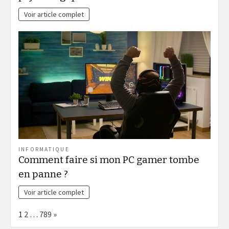
Voir article complet
INFORMATIQUE
Comment faire si mon PC gamer tombe
en panne ?
Voir article complet
Page:
Next
1
2
…
789
»