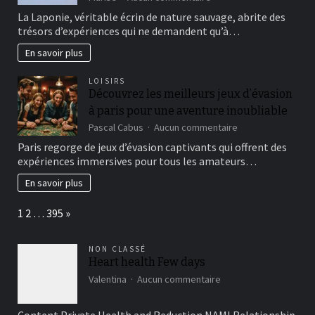
Quels
La Laponie, véritable écrin de nature sauvage, abrite des
sont
trésors d’expériences qui ne demandent qu’à…
les
secrets
En savoir plus
des
expériences
LOISIRS
uniques
Découvrez les meilleurs jeux d’évasion
à
à paris pour une aventure inoubliable
vivre
en
sur
Pascal Cabus
Aucun commentaire
Laponie
Découvrez
Paris regorge de jeux d’évasion captivants qui offrent des
?
les
expériences immersives pour tous les amateurs…
meilleurs
jeux
En savoir plus
d’évasion
à
Page:
Next
1
2
…
395
»
paris
pour
une
NON CLASSÉ
aventure
Heart health Few days
inoubliable
sur
Valentina
Aucun commentaire
Heart
health