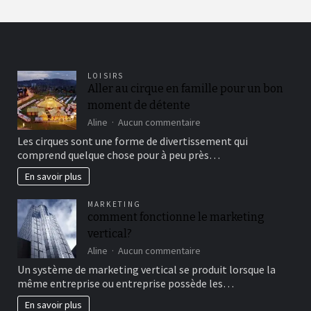
LOISIRS
Aller au cirque en famille pour un bon
moment de détente
sur
Aline
Aucun commentaire
Aller
Les cirques sont une forme de divertissement qui
au
comprend quelque chose pour à peu près…
cirque
en
En savoir plus
famille
pour
MARKETING
un
comment fonctionne le marketing
bon
vertical?
moment
de
sur
Aline
Aucun commentaire
détente
comment
Un système de marketing vertical se produit lorsque la
fonctionne
même entreprise ou entreprise possède les…
le
marketing
En savoir plus