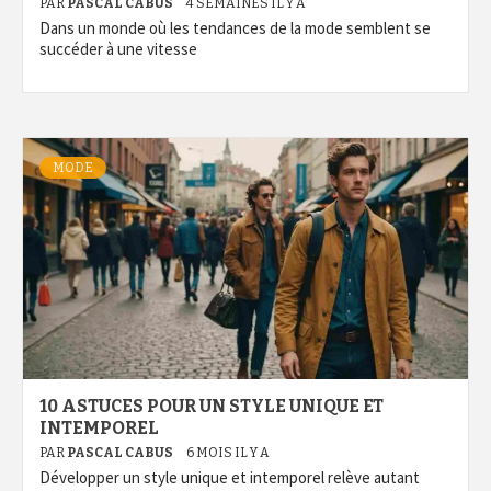
PAR
PASCAL CABUS
4 SEMAINES IL Y A
Dans un monde où les tendances de la mode semblent se
succéder à une vitesse
MODE
10 ASTUCES POUR UN STYLE UNIQUE ET
INTEMPOREL
PAR
PASCAL CABUS
6 MOIS IL Y A
Développer un style unique et intemporel relève autant