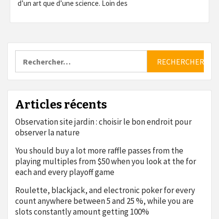
d’un art que d’une science. Loin des
Rechercher :
Articles récents
Observation site jardin : choisir le bon endroit pour
observer la nature
You should buy a lot more raffle passes from the
playing multiples from $50 when you look at the for
each and every playoff game
Roulette, blackjack, and electronic poker for every
count anywhere between 5 and 25 %, while you are
slots constantly amount getting 100%