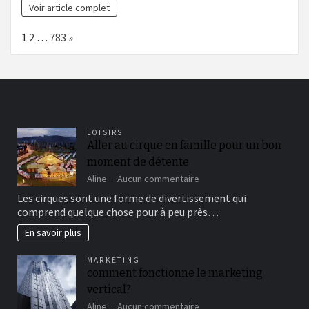
Voir article complet
Page:
Next
1
2
…
783
»
LOISIRS
Aller au cirque en famille pour un bon
moment de détente
sur
Aline
Aucun commentaire
Aller
Les cirques sont une forme de divertissement qui
au
comprend quelque chose pour à peu près…
cirque
en
En savoir plus
famille
pour
MARKETING
un
comment fonctionne le marketing
bon
vertical?
moment
de
sur
Aline
Aucun commentaire