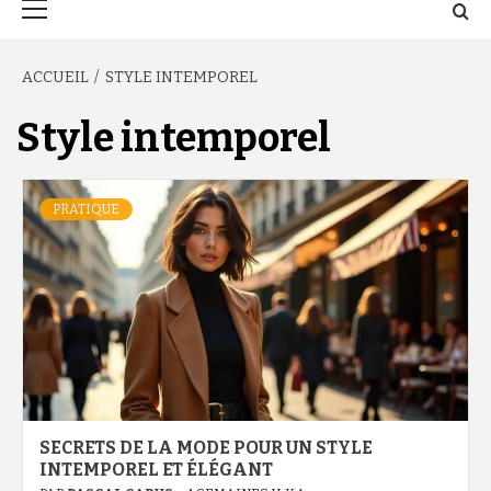
principal
ACCUEIL
STYLE INTEMPOREL
Style intemporel
PRATIQUE
SECRETS DE LA MODE POUR UN STYLE
INTEMPOREL ET ÉLÉGANT