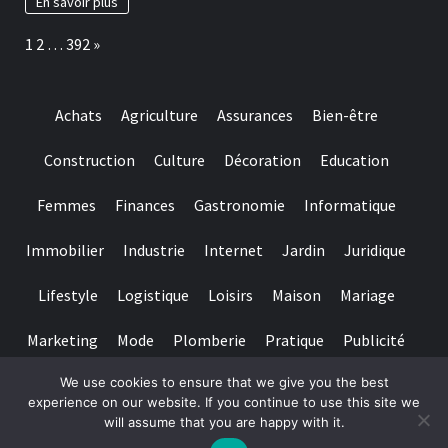
En savoir plus
constantly
off
amount
an
Page:
Next
1
2
…
392
»
getting
american
100%
on-
line
casino
Achats
Agriculture
Assurances
Bien-être
is
important
to
Construction
Culture
Décoration
Education
help
you
Femmes
Finances
Gastronomie
Informatique
make
sure
they
Immobilier
Industrie
Internet
Jardin
Juridique
suits
regulating
Lifestyle
Logistique
Loisirs
Maison
Mariage
requirements
and
you
Marketing
Mode
Plomberie
Pratique
Publicité
may
claims
We use cookies to ensure that we give you the best
Santé
Services
Sport
Textile
Tourisme
fair
experience on our website. If you continue to use this site we
play
will assume that you are happy with it.