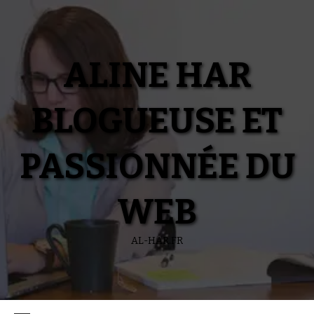
Aller
au
contenu
ALINE HAR
BLOGUEUSE ET
PASSIONNÉE DU
WEB
AL-HAR.FR
Menu