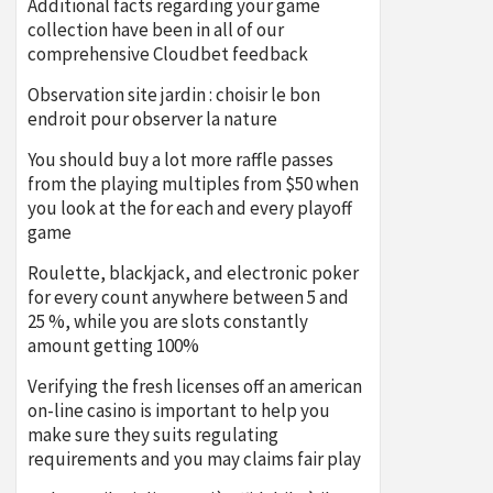
Additional facts regarding your game
collection have been in all of our
comprehensive Cloudbet feedback
Observation site jardin : choisir le bon
endroit pour observer la nature
You should buy a lot more raffle passes
from the playing multiples from $50 when
you look at the for each and every playoff
game
Roulette, blackjack, and electronic poker
for every count anywhere between 5 and
25 %, while you are slots constantly
amount getting 100%
Verifying the fresh licenses off an american
on-line casino is important to help you
make sure they suits regulating
requirements and you may claims fair play