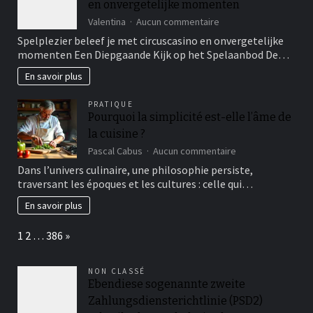
en onvergetelijke momenten
sur
Valentina
Aucun commentaire
Spelplezier
Spelplezier beleef je met circuscasino en onvergetelijke
beleef
momenten Een Diepgaande Kijk op het Spelaanbod De…
je
met
En savoir plus
circuscasino
en
PRATIQUE
onvergetelijke
Pourquoi la simplicité est-elle l’âme de
momenten
la cuisine ?
sur
Pascal Cabus
Aucun commentaire
Pourquoi
Dans l’univers culinaire, une philosophie persiste,
la
traversant les époques et les cultures : celle qui…
simplicité
est-
En savoir plus
elle
l’âme
Page:
Next
1
2
…
386
»
de
la
cuisine
NON CLASSÉ
?
Ebendiese sogenannte zweite
Zahlungsdiensterichtlinie (PSD2)