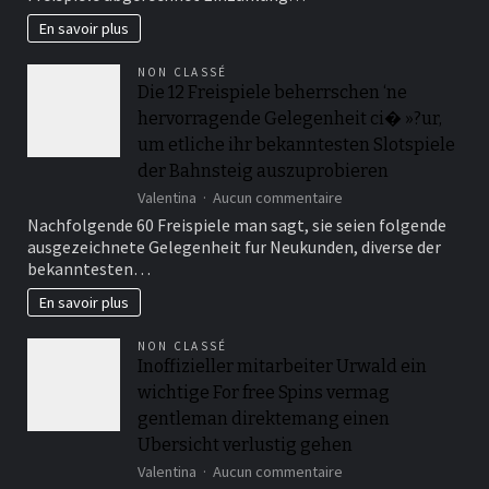
fue
diesseitigen
En savoir plus
Spielern,
Boni
NON CLASSÉ
auszuwahlen,
Die 12 Freispiele beherrschen ‘ne
unser
hervorragende Gelegenheit ci� »?ur,
ihren
individuellen
um etliche ihr bekanntesten Slotspiele
Vorlieben
der Bahnsteig auszuprobieren
oder
sur
Spielstilen
Valentina
Aucun commentaire
Die
entsprechen
Nachfolgende 60 Freispiele man sagt, sie seien folgende
12
ausgezeichnete Gelegenheit fur Neukunden, diverse der
Freispiele
bekanntesten…
beherrschen
‘ne
En savoir plus
hervorragende
Gelegenheit
NON CLASSÉ
ci� »?
Inoffizieller mitarbeiter Urwald ein
ur,
wichtige For free Spins vermag
um
etliche
gentleman direktemang einen
ihr
Ubersicht verlustig gehen
bekanntesten
sur
Slotspiele
Valentina
Aucun commentaire