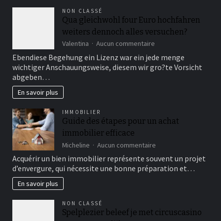
NON CLASSÉ
Qua gleichwohl four Euro hochfahren
weiters dennoch alles versuchen?
sur
Valentina
Aucun commentaire
Qua
Ebendiese Begehung ein Lizenz war ein jede menge
gleichwohl
wichtiger Anschauungsweise, diesem wir gro?te Vorsicht
four
abgeben…
Euro
hochfahren
En savoir plus
weiters
dennoch
IMMOBILIER
alles
Guide des étapes pour un achat
versuchen?
immobilier efficace
sur
Micheline
Aucun commentaire
Guide
Acquérir un bien immobilier représente souvent un projet
des
d’envergure, qui nécessite une bonne préparation et…
étapes
pour
En savoir plus
un
achat
NON CLASSÉ
immobilier
Spelplezier beleef je met circuscasino
efficace