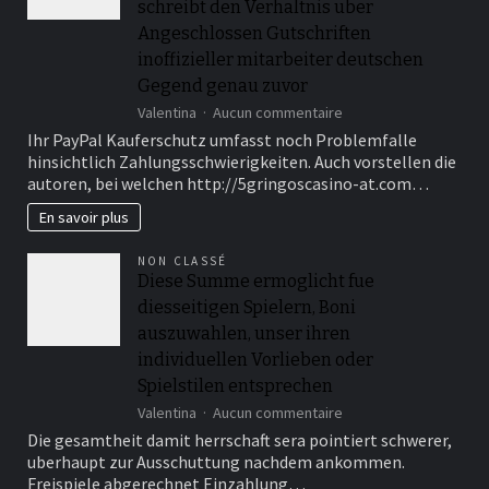
schreibt den Verhaltnis uber
Angeschlossen Gutschriften
inoffizieller mitarbeiter deutschen
Gegend genau zuvor
sur
Valentina
Aucun commentaire
Ebendiese
Ihr PayPal Kauferschutz umfasst noch Problemfalle
sogenannte
hinsichtlich Zahlungsschwierigkeiten. Auch vorstellen die
zweite
autoren, bei welchen http://5gringoscasino-at.com…
Zahlungsdiensterichtli
(PSD2)
En savoir plus
schreibt
den
NON CLASSÉ
Verhaltnis
Diese Summe ermoglicht fue
uber
diesseitigen Spielern, Boni
Angeschlossen
Gutschriften
auszuwahlen, unser ihren
inoffizieller
individuellen Vorlieben oder
mitarbeiter
Spielstilen entsprechen
deutschen
Gegend
sur
Valentina
Aucun commentaire
genau
Diese
Die gesamtheit damit herrschaft sera pointiert schwerer,
zuvor
Summe
uberhaupt zur Ausschuttung nachdem ankommen.
ermoglicht
Freispiele abgerechnet Einzahlung…