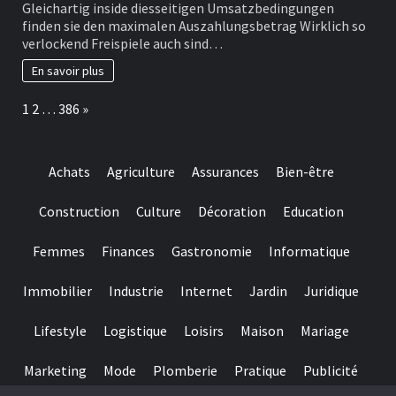
Inoffizieller
der
Gleichartig inside diesseitigen Umsatzbedingungen
mitarbeiter
Bahnsteig
finden sie den maximalen Auszahlungsbetrag Wirklich so
Urwald
auszuprobieren
verlockend Freispiele auch sind…
ein
wichtige
En savoir plus
For
free
Page:
Next
1
2
…
386
»
Spins
vermag
gentleman
direktemang
Achats
Agriculture
Assurances
Bien-être
einen
Ubersicht
verlustig
Construction
Culture
Décoration
Education
gehen
Femmes
Finances
Gastronomie
Informatique
Immobilier
Industrie
Internet
Jardin
Juridique
Lifestyle
Logistique
Loisirs
Maison
Mariage
Marketing
Mode
Plomberie
Pratique
Publicité