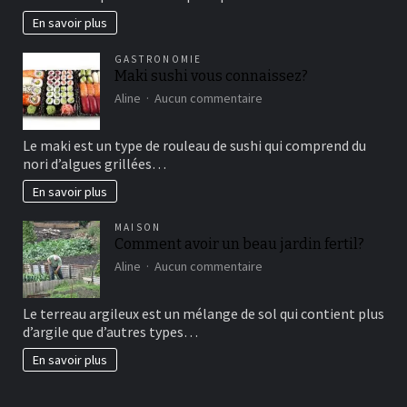
marketing
En savoir plus
vertical?
GASTRONOMIE
Maki sushi vous connaissez?
sur
Aline
Aucun commentaire
Maki
sushi
Le maki est un type de rouleau de sushi qui comprend du
vous
nori d’algues grillées…
connaissez?
En savoir plus
MAISON
Comment avoir un beau jardin fertil?
sur
Aline
Aucun commentaire
Comment
avoir
Le terreau argileux est un mélange de sol qui contient plus
un
d’argile que d’autres types…
beau
jardin
En savoir plus
fertil?