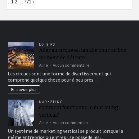
Page:
Next
1
2
…
771
»
LOISIRS
Aller au cirque en famille pour un bon
moment de détente
sur
Aline
Aucun commentaire
Aller
Les cirques sont une forme de divertissement qui
au
comprend quelque chose pour à peu près…
cirque
en
En savoir plus
famille
pour
MARKETING
un
comment fonctionne le marketing
bon
vertical?
moment
de
sur
Aline
Aucun commentaire
détente
comment
Un système de marketing vertical se produit lorsque la
fonctionne
même entreprise ou entreprise possède les…
le