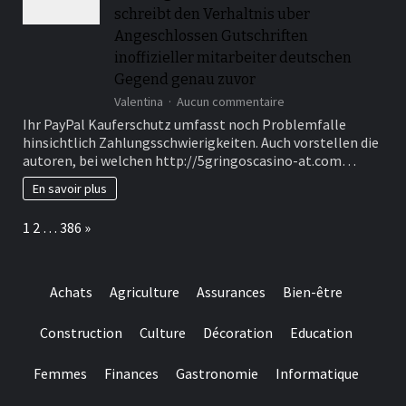
wagering
schreibt den Verhaltnis uber
Angeschlossen Gutschriften
inoffizieller mitarbeiter deutschen
Gegend genau zuvor
sur
Valentina
Aucun commentaire
Ebendiese
Ihr PayPal Kauferschutz umfasst noch Problemfalle
sogenannte
hinsichtlich Zahlungsschwierigkeiten. Auch vorstellen die
zweite
autoren, bei welchen http://5gringoscasino-at.com…
Zahlungsdiensterichtli
(PSD2)
En savoir plus
schreibt
den
Page:
Next
1
2
…
386
»
Verhaltnis
uber
Angeschlossen
Gutschriften
Achats
Agriculture
Assurances
Bien-être
inoffizieller
mitarbeiter
deutschen
Construction
Culture
Décoration
Education
Gegend
genau
Femmes
Finances
Gastronomie
Informatique
zuvor