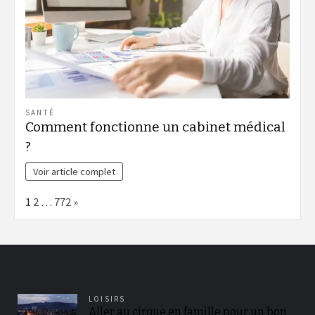
SANTÉ
Comment fonctionne un cabinet médical
?
Voir article complet
Page:
Next
1
2
…
772
»
LOISIRS
Aller au cirque en famille pour un bon