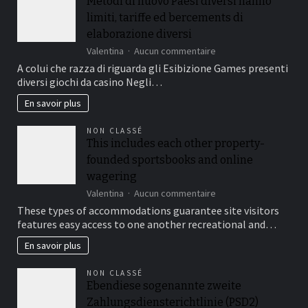
Metodi di nuovo Paesi diversi hanno
terme
limiti, tariffe ed bercements di
:
le
elaborazione diversi
comparatif
sur
Valentina
Aucun commentaire
2026
Metodi
A colui che razza di riguarda gli Esibizione Games presenti
des
di
9
diversi giochi da casino Negli…
nuovo
meilleurs
Paesi
En savoir plus
oméga
diversi
3
hanno
du
NON CLASSÉ
limiti,
marché
This includes each other property-
tariffe
français
founded sportsbooks and online
ed
bercements
wagering
di
sur
Valentina
Aucun commentaire
elaborazione
This
These types of accommodations guarantee site visitors
diversi
includes
features easy access to one another recreational and…
each
other
En savoir plus
property-
founded
NON CLASSÉ
sportsbooks
Ebendiese sogenannte zweite
and
Zahlungsdiensterichtlinie (PSD2)
online