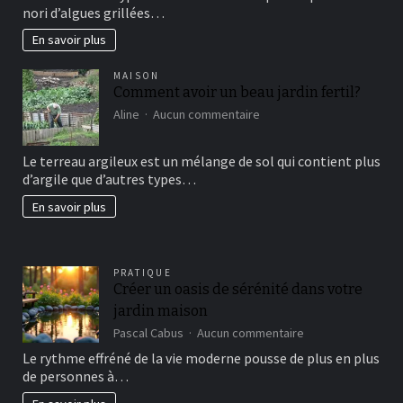
nori d’algues grillées…
connaissez?
En savoir plus
MAISON
Comment avoir un beau jardin fertil?
sur
Aline
Aucun commentaire
Comment
avoir
Le terreau argileux est un mélange de sol qui contient plus
un
d’argile que d’autres types…
beau
jardin
En savoir plus
fertil?
PRATIQUE
Créer un oasis de sérénité dans votre
jardin maison
sur
Pascal Cabus
Aucun commentaire
Créer
Le rythme effréné de la vie moderne pousse de plus en plus
un
de personnes à…
oasis
de