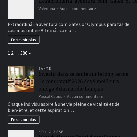
Extraordinária_aventura_com_Gates_of_O
le
sur
Valentina
Aucun commentaire
grand
Extraordinária_avent
retour
du
Extraordinária aventura com Gates of Olympus para fãs de
grillage
cassinos online A Temática e o…
rigide
En savoir plus
Page:
Next
1
2
…
386
»
SANTÉ
Investir dans sa santé sur le long terme
: le comparatif 2026 des 9 meilleurs
oméga 3 du marché français
sur
Pascal Cabus
Aucun commentaire
Investir
Chaque individu aspire à une vie pleine de vitalité et de
dans
bien-être, et cette aspiration…
sa
santé
En savoir plus
sur
le
NON CLASSÉ
long