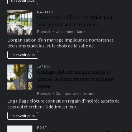
En savoir plus
sérénité
dans
MARIAGE
votre
Choisir une salle de réception pour
jardin
mariage en Lot-et-Garonne
maison
sur
Povoski
Un commentaire
Choisir
L’organisation d’un mariage implique de nombreuses
une
décisions cruciales, et le choix de la salle de…
salle
de
En savoir plus
réception
pour
JARDIN
mariage
Grillage clôture : simple, solide et
en
discret, le grand retour du grillage
Lot-
et-
rigide
Garonne
sur
Povoski
Commentaires fermés
Grillage
Le grillage clôture connaît un regain d’intérêt auprès de
clôture
ceux qui cherchent à délimiter leur…
:
simple,
En savoir plus
solide
et
POST
discret,