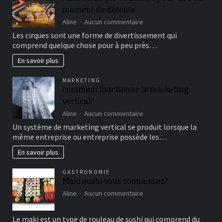
moment de détente
sur
Aline
Aucun commentaire
Aller
Les cirques sont une forme de divertissement qui
au
comprend quelque chose pour à peu près…
cirque
en
En savoir plus
famille
pour
MARKETING
un
comment fonctionne le marketing
bon
vertical?
moment
de
sur
Aline
Aucun commentaire
détente
comment
Un système de marketing vertical se produit lorsque la
fonctionne
même entreprise ou entreprise possède les…
le
marketing
En savoir plus
vertical?
GASTRONOMIE
Maki sushi vous connaissez?
sur
Aline
Aucun commentaire
Maki
sushi
Le maki est un type de rouleau de sushi qui comprend du
vous