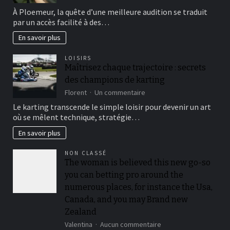
Trouvez
À Ploemeur, la quête d’une meilleure audition se traduit
votre
par un accès facilité à des…
solution
auditive
En savoir plus
avec
les
LOISIRS
audioprothésistes
Maîtrisez chaque trajectoire : secrets
de
des champions de karting
Ploemeur
sur
Florent
Un commentaire
Maîtrisez
Le karting transcende le simple loisir pour devenir un art
chaque
où se mêlent technique, stratégie…
trajectoire
:
En savoir plus
secrets
des
NON CLASSÉ
champions
The woman is believed this new go-so
de
you can betting pro around the
karting
numerous places, for instance the Usa,
Canada, and you may Brand new
Zealand
sur
Valentina
Aucun commentaire