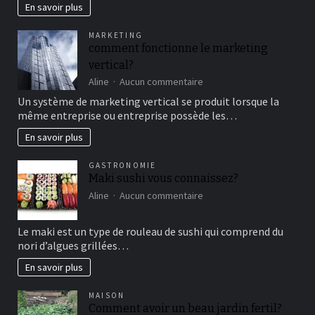
en
En savoir plus
famille
pour
MARKETING
un
comment fonctionne le marketing
bon
vertical?
moment
de
sur
Aline
Aucun commentaire
détente
comment
Un système de marketing vertical se produit lorsque la
fonctionne
même entreprise ou entreprise possède les…
le
marketing
En savoir plus
vertical?
GASTRONOMIE
Maki sushi vous connaissez?
sur
Aline
Aucun commentaire
Maki
sushi
Le maki est un type de rouleau de sushi qui comprend du
vous
nori d’algues grillées…
connaissez?
En savoir plus
MAISON
Comment avoir un beau jardin fertil?