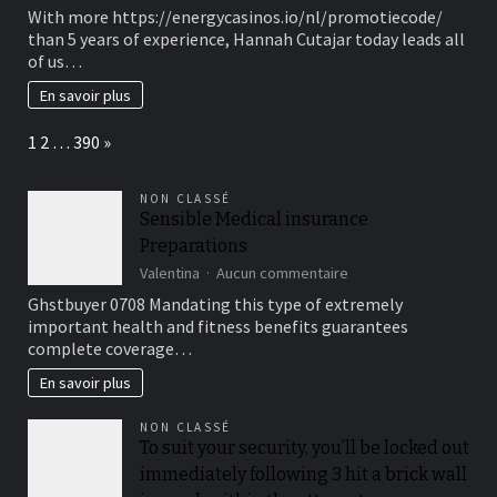
The
With more https://energycasinos.io/nl/promotiecode/
woman
than 5 years of experience, Hannah Cutajar today leads all
is
of us…
believed
this
En savoir plus
new
go-
Page:
Next
1
2
…
390
»
so
you
can
NON CLASSÉ
betting
Sensible Medical insurance
pro
Preparations
around
the
sur
Valentina
Aucun commentaire
numerous
Sensible
Ghstbuyer 0708 Mandating this type of extremely
places,
Medical
important health and fitness benefits guarantees
for
insurance
instance
complete coverage…
Preparations
the
En savoir plus
Usa,
Canada,
and
NON CLASSÉ
you
To suit your security, you’ll be locked out
may
immediately following 3 hit a brick wall
Brand