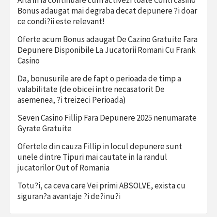
Afla in la continuare cum activezi toate Conti casino
Bonus adaugat mai degraba decat depunere ?i doar
ce condi?ii este relevant!
Oferte acum Bonus adaugat De Cazino Gratuite Fara
Depunere Disponibile La Jucatorii Romani Cu Frank
Casino
Da, bonusurile are de fapt o perioada de timp a
valabilitate (de obicei intre necasatorit De
asemenea, ?i treizeci Perioada)
Seven Casino Fillip Fara Depunere 2025 nenumarate
Gyrate Gratuite
Ofertele din cauza Fillip in locul depunere sunt
unele dintre Tipuri mai cautate in la randul
jucatorilor Out of Romania
Totu?i, ca ceva care Vei primi ABSOLVE, exista cu
siguran?a avantaje ?i de?inu?i