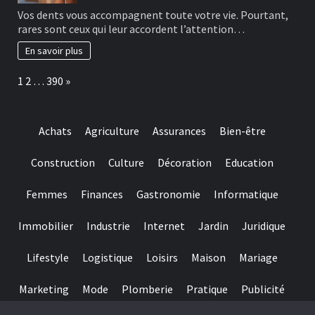
designed
Les
Vos dents vous accompagnent toute votre vie. Pourtant,
for
bonnes
rares sont ceux qui leur accordent l’attention…
really
habitudes
baccarat
à
En savoir plus
real
adopter
time
pour
Page:
Next
1
2
…
390
»
gambling
préserver
games
ses
we
dents
have
Achats
Agriculture
Assurances
Bien-être
needed
Construction
Culture
Décoration
Education
Femmes
Finances
Gastronomie
Informatique
Immobilier
Industrie
Internet
Jardin
Juridique
Lifestyle
Logistique
Loisirs
Maison
Mariage
Marketing
Mode
Plomberie
Pratique
Publicité