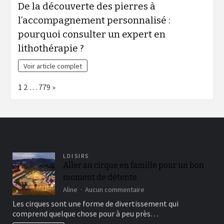
De la découverte des pierres à
l’accompagnement personnalisé :
pourquoi consulter un expert en
lithothérapie ?
Voir article complet
Page:
Next
1
2
…
779
»
LOISIRS
Aller au cirque en famille pour un bon
moment de détente
sur
Aline
Aucun commentaire
Aller
Les cirques sont une forme de divertissement qui
au
comprend quelque chose pour à peu près…
cirque