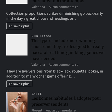
journal-within the attempts
new
Zealand
sur
Valentina
Aucun commentaire
To
Collection proportions strikes diminishing go back early
suit
in the day a great thousand headings or…
your
security,
En savoir plus
you’ll
be
NON CLASSÉ
locked
This type of include more winning
out
choice and they are designed for really
immediately
following
baccarat real time gambling games we
3
have needed
hit
sur
Valentina
Aucun commentaire
a
This
brick
They are live versions from black-jack, roulette, poker, in
type
wall
addition to many other game offering…
of
journal-
include
within
En savoir plus
more
the
winning
attempts
SANTÉ
choice
Les bonnes habitudes à adopter pour
and
préserver ses dents
they
are
sur
Florent
Aucun commentaire