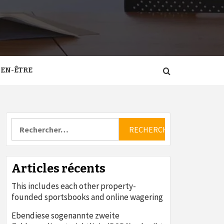
IEN-ÊTRE
Rechercher :
Articles récents
This includes each other property-
founded sportsbooks and online wagering
Ebendiese sogenannte zweite