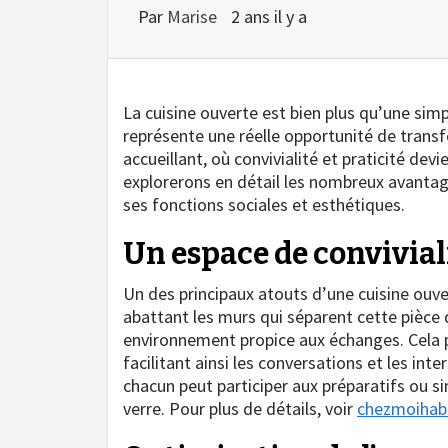
Par
Marise
2 ans il y a
La cuisine ouverte est bien plus qu’une sim
représente une réelle opportunité de transf
accueillant, où convivialité et praticité dev
explorerons en détail les nombreux avantag
ses fonctions sociales et esthétiques.
Un espace de convivial
Un des principaux atouts d’une cuisine ouver
abattant les murs qui séparent cette pièce 
environnement propice aux échanges. Cela p
facilitant ainsi les conversations et les int
chacun peut participer aux préparatifs ou
verre. Pour plus de détails, voir
chezmoihabi