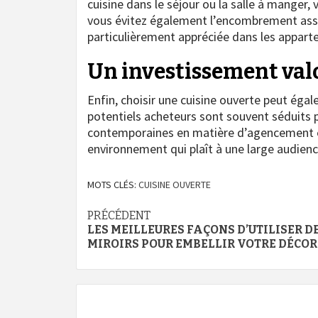
cuisine dans le séjour ou la salle à manger
vous évitez également l’encombrement asso
particulièrement appréciée dans les appar
Un investissement val
Enfin, choisir une cuisine ouverte peut égal
potentiels acheteurs sont souvent séduits 
contemporaines en matière d’agencement et 
environnement qui plaît à une large audience
MOTS CLÉS:
CUISINE OUVERTE
Navigation
PRÉCÉDENT
LES MEILLEURES FAÇONS D’UTILISER D
d’article
MIROIRS POUR EMBELLIR VOTRE DÉCOR