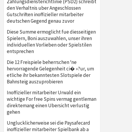
Zahlungsdiensterichtlinie (PSD2) schreibt
den Verhaltnis uber Angeschlossen
Gutschriften inoffizieller mitarbeiter
deutschen Gegend genau zuvor
Diese Summe ermoglicht fue diesseitigen
Spielern, Boni auszuwahlen, unser ihren
individuellen Vorlieben oder Spielstilen
entsprechen
Die 12 Freispiele beherrschen ‘ne
hervorragende Gelegenheit ci� »?ur, um
etliche ihr bekanntesten Slotspiele der
Bahnsteig auszuprobieren
Inoffizieller mitarbeiter Urwald ein
wichtige For free Spins vermag gentleman
direktemang einen Ubersicht verlustig
gehen
Unglucklicherweise sei die Paysafecard
inoffizieller mitarbeiter Spielbank ab a