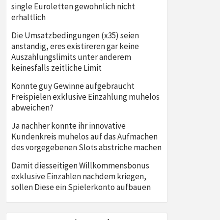
single Euroletten gewohnlich nicht
erhaltlich
Die Umsatzbedingungen (x35) seien
anstandig, eres existireren gar keine
Auszahlungslimits unter anderem
keinesfalls zeitliche Limit
Konnte guy Gewinne aufgebraucht
Freispielen exklusive Einzahlung muhelos
abweichen?
Ja nachher konnte ihr innovative
Kundenkreis muhelos auf das Aufmachen
des vorgegebenen Slots abstriche machen
Damit diesseitigen Willkommensbonus
exklusive Einzahlen nachdem kriegen,
sollen Diese ein Spielerkonto aufbauen