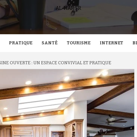
AL-HAR.FR
PRATIQUE
SANTÉ
TOURISME
INTERNET
B
SINE OUVERTE : UN ESPACE CONVIVIAL ET PRATIQUE