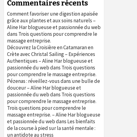
Commentaires récents
Comment favoriser une digestion apaisée
grâce aux plantes et aux soins naturels –
Aline Har blogueuse et passionnée du web
dans
Trois questions pour comprendre le
massage entreprise.
Découvrez la Croisière en Catamaran en
Crète avec Christal Sailing – Expériences
Authentiques – Aline Har blogueuse et
passionnée du web
dans
Trois questions
pour comprendre le massage entreprise.
Pézenas : réveillez-vous dans une bulle de
douceur – Aline Har blogueuse et
passionnée du web
dans
Trois questions
pour comprendre le massage entreprise.
Trois questions pour comprendre le
massage entreprise. – Aline Har blogueuse
et passionnée du web
dans
Les bienfaits
de la course à pied sur la santé mentale :
un antidote au stress