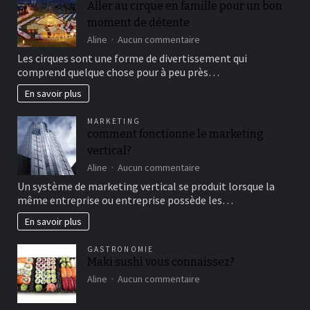
Aller au cirque en famille pour un bon
moment de détente
sur
Aline
Aucun commentaire
Aller
Les cirques sont une forme de divertissement qui
au
comprend quelque chose pour à peu près…
cirque
en
En savoir plus
famille
pour
MARKETING
un
comment fonctionne le marketing
bon
vertical?
moment
de
sur
Aline
Aucun commentaire
détente
comment
Un système de marketing vertical se produit lorsque la
fonctionne
même entreprise ou entreprise possède les…
le
marketing
En savoir plus
vertical?
GASTRONOMIE
Maki sushi vous connaissez?
sur
Aline
Aucun commentaire
Maki
sushi