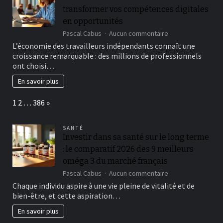
votre
transformer vos compétences digitales
emploi
en opportunités
sur
Pascal Cabus
Aucun commentaire
Plateforme
L’économie des travailleurs indépendants connaît une
freelance
croissance remarquable : des millions de professionnels
:
ont choisi…
comment
transformer
En savoir plus
vos
compétences
Page:
Next
1
2
…
386
»
digitales
en
opportunités
SANTÉ
Investir dans sa santé sur le long terme
: le comparatif 2026 des 9 meilleurs
oméga 3 du marché français
sur
Pascal Cabus
Aucun commentaire
Investir
Chaque individu aspire à une vie pleine de vitalité et de
dans
bien-être, et cette aspiration…
sa
santé
En savoir plus
sur