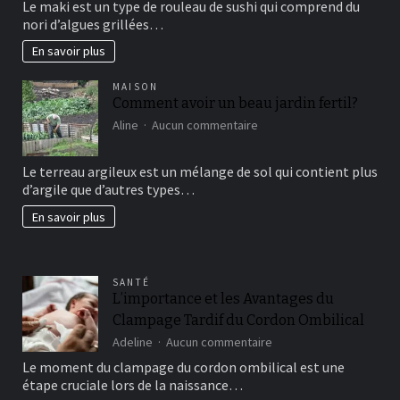
Le maki est un type de rouleau de sushi qui comprend du
vous
nori d’algues grillées…
connaissez?
En savoir plus
MAISON
Comment avoir un beau jardin fertil?
sur
Aline
Aucun commentaire
Comment
avoir
Le terreau argileux est un mélange de sol qui contient plus
un
d’argile que d’autres types…
beau
jardin
En savoir plus
fertil?
SANTÉ
L’importance et les Avantages du
Clampage Tardif du Cordon Ombilical
sur
Adeline
Aucun commentaire
L’importance
Le moment du clampage du cordon ombilical est une
et
étape cruciale lors de la naissance…
les