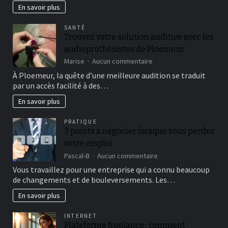
Avantages
En savoir plus
du
Clampage
SANTÉ
Tardif
Trouvez votre solution auditive avec les
du
audioprothésistes de Ploemeur
Cordon
Ombilical
sur
Marise
Aucun commentaire
Trouvez
À Ploemeur, la quête d’une meilleure audition se traduit
votre
par un accès facilité à des…
solution
auditive
En savoir plus
avec
les
PRATIQUE
audioprothésistes
3 points à négocier lorsque vous perdez
de
votre emploi
Ploemeur
sur
Pascal-B
Aucun commentaire
3
Vous travaillez pour une entreprise qui a connu beaucoup
points
de changements et de bouleversements. Les…
à
négocier
En savoir plus
lorsque
vous
INTERNET
perdez
Plateforme freelance : comment