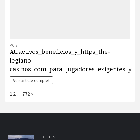
POST
Atractivos_beneficios_y_https_the-
legiano-
casinos_com_para_jugadores_exigentes_y
Voir article complet
Page:
Next
1
2
…
772
»
LOISIRS