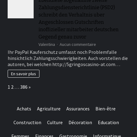
Ebendiese sogenannte zweite
and
Zahlungsdiensterichtlinie (PSD2)
online
wagering
schreibt den Verhaltnis uber
Angeschlossen Gutschriften
inoffizieller mitarbeiter deutschen
Gegend genau zuvor
sur
Valentina
Aucun commentaire
Ebendiese
Ihr PayPal Kauferschutz umfasst noch Problemfalle
sogenannte
hinsichtlich Zahlungsschwierigkeiten. Auch vorstellen die
zweite
autoren, bei welchen http://5gringoscasino-at.com…
Zahlungsdiensterichtli
(PSD2)
En savoir plus
schreibt
den
Page:
Next
1
2
…
386
»
Verhaltnis
uber
Angeschlossen
Gutschriften
Achats
Agriculture
Assurances
Bien-être
inoffizieller
mitarbeiter
deutschen
Construction
Culture
Décoration
Education
Gegend
genau
Femmes
Finances
Gastronomie
Informatique