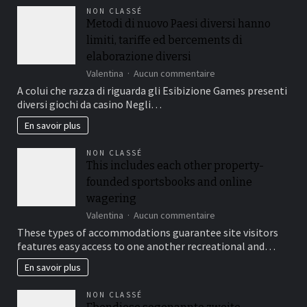
le
NON CLASSÉ
long
Metodi di nuovo Paesi diversi hanno
terme
limiti, tariffe ed bercements di
:
le
elaborazione diversi
comparatif
sur
Valentina
Aucun commentaire
2026
Metodi
A colui che razza di riguarda gli Esibizione Games presenti
des
di
9
diversi giochi da casino Negli…
nuovo
meilleurs
Paesi
En savoir plus
oméga
diversi
3
hanno
du
NON CLASSÉ
limiti,
marché
This includes each other property-
tariffe
français
founded sportsbooks and online
ed
bercements
wagering
di
sur
Valentina
Aucun commentaire
elaborazione
This
These types of accommodations guarantee site visitors
diversi
includes
features easy access to one another recreational and…
each
other
En savoir plus
property-
founded
NON CLASSÉ
sportsbooks