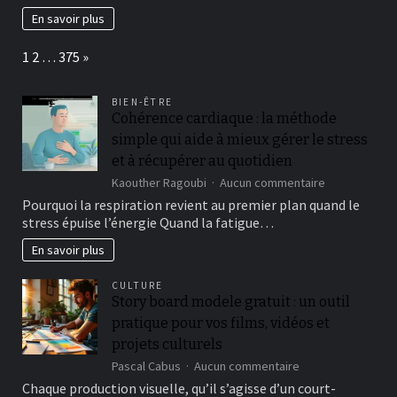
chaud,
En savoir plus
les
règles
Page:
Next
1
2
…
375
»
à
respecter
pour
BIEN-ÊTRE
le
Cohérence cardiaque : la méthode
choisir
simple qui aide à mieux gérer le stress
et à récupérer au quotidien
sur
Kaouther Ragoubi
Aucun commentaire
Cohérence
Pourquoi la respiration revient au premier plan quand le
cardiaque
stress épuise l’énergie Quand la fatigue…
:
la
En savoir plus
méthode
simple
CULTURE
qui
Story board modele gratuit : un outil
aide
pratique pour vos films, vidéos et
à
mieux
projets culturels
gérer
sur
Pascal Cabus
Aucun commentaire
le
Story
Chaque production visuelle, qu’il s’agisse d’un court-
stress
board