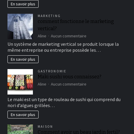
en
En savoir plus
famille
pour
MARKETING
un
comment fonctionne le marketing
bon
vertical?
moment
de
sur
Aline
Aucun commentaire
détente
comment
Un système de marketing vertical se produit lorsque la
fonctionne
même entreprise ou entreprise possède les…
le
marketing
En savoir plus
vertical?
GASTRONOMIE
Maki sushi vous connaissez?
sur
Aline
Aucun commentaire
Maki
sushi
Le maki est un type de rouleau de sushi qui comprend du
vous
nori d’algues grillées…
connaissez?
En savoir plus
MAISON
Comment avoir un beau jardin fertil?