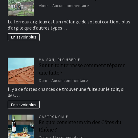
sur
Aline
Aucun commentaire
Comment
avoir
Le terreau argileux est un mélange de sol qui contient plus
un
d’argile que d’autres types…
beau
jardin
En savoir plus
fertil?
MAISON
,
PLOMBERIE
Sur un toit terrasse comment réparer
une fuite ?
sur
Dani
Aucun commentaire
Sur
Il y a de fortes chances de trouver une fuite sur le toit, si
un
des…
toit
terrasse
En savoir plus
comment
réparer
GASTRONOMIE
une
En quoi consiste un vin des Côtes du
fuite
Rhône ?
?
sur
Zozo
Un commentaire