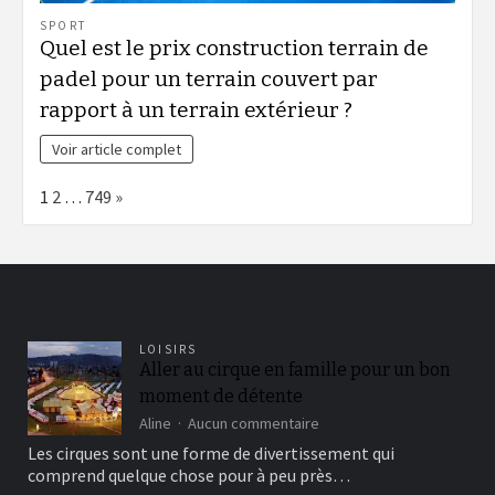
SPORT
Quel est le prix construction terrain de
padel pour un terrain couvert par
rapport à un terrain extérieur ?
Voir article complet
Page:
Next
1
2
…
749
»
LOISIRS
Aller au cirque en famille pour un bon
moment de détente
sur
Aline
Aucun commentaire
Aller
Les cirques sont une forme de divertissement qui
au
comprend quelque chose pour à peu près…
cirque