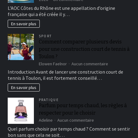
En
L’AOC Côtes du Rhône est une appellation d’origine
quoi
française qui a été créée il y…
consiste
un
En savoir plus
vin
des
SPORT
Côtes
Comment comparer plusieurs devis
du
pour une construction court de tennis à
Rhône
?
Toulon ?
sur
Elowen Faelnor
Aucun commentaire
Comment
Introduction Avant de lancer une construction court de
comparer
tennis à Toulon, il est fortement conseillé…
plusieurs
devis
En savoir plus
pour
une
PRATIQUE
construction
Parfum pour temps chaud, les règles à
court
respecter pour le choisir
de
tennis
sur
Adeline
Aucun commentaire
à
Parfum
Quel parfum choisir par temps chaud ? Comment se sentir
Toulon
pour
bon sans que cela ne soit…
?
temps