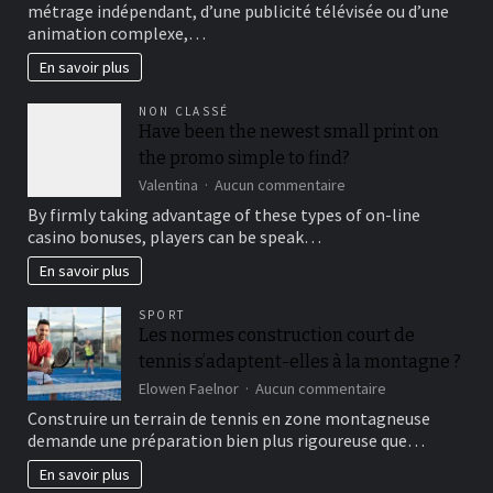
et
métrage indépendant, d’une publicité télévisée ou d’une
modele
à
animation complexe,…
gratuit
récupérer
:
En savoir plus
au
un
quotidien
outil
NON CLASSÉ
pratique
Have been the newest small print on
pour
the promo simple to find?
vos
films,
sur
Valentina
Aucun commentaire
vidéos
Have
By firmly taking advantage of these types of on-line
et
been
casino bonuses, players can be speak…
projets
the
culturels
newest
En savoir plus
small
print
SPORT
on
Les normes construction court de
the
tennis s’adaptent-elles à la montagne ?
promo
simple
sur
Elowen Faelnor
Aucun commentaire
to
Les
Construire un terrain de tennis en zone montagneuse
find?
normes
demande une préparation bien plus rigoureuse que…
construction
court
En savoir plus
de