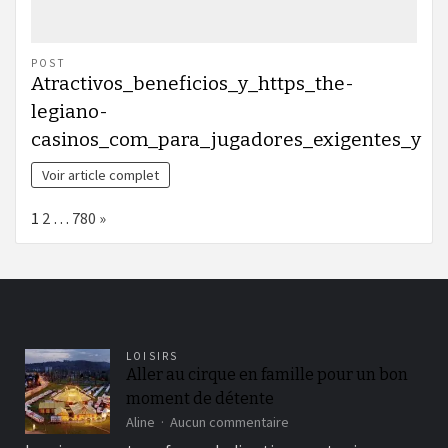
POST
Atractivos_beneficios_y_https_the-
legiano-
casinos_com_para_jugadores_exigentes_y
Voir article complet
Page:
Next
1
2
…
780
»
LOISIRS
Aller au cirque en famille pour un bon
moment de détente
sur
Aline
Aucun commentaire
Aller