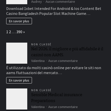
direktemang
sur
Audrey
Aucun commentaire
einen
1xbet
Download 1xbet Intended For Android & Ios Content Bet
Ubersicht
Login
Casino Bangladesh Popular Slot Machine Game…
verlustig
ᐉ
gehen
Sign
En savoir plus
Throughout
To
Page:
Next
1
2
…
390
»
Your
Account
NON CLASSÉ
Nel 2026, il migliore e più affidabile è il
casinò non AAMS.
sur
Valentina
Aucun commentaire
Nel
È utilizzato da molti casinò online per evitare le siti non
2026,
aams fluttuazioni del mercato…
il
migliore
En savoir plus
e
più
NON CLASSÉ
affidabile
Sensible Medical insurance
è
Preparations
il
casinò
sur
Valentina
Aucun commentaire
non
Sensible