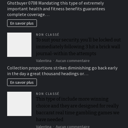
Ghstbuyer 0708 Mandating this type of extremely
AAMS.
Medical
important health and fitness benefits guarantees
insurance
complete coverage…
Preparations
En savoir plus
NON CLASSÉ
To suit your security, you’ll be locked out
immediately following 3 hit a brick wall
journal-within the attempts
sur
Valentina
Aucun commentaire
To
Collection proportions strikes diminishing go back early
suit
in the day a great thousand headings or…
your
security,
En savoir plus
you’ll
be
NON CLASSÉ
locked
This type of include more winning
out
choice and they are designed for really
immediately
following
baccarat real time gambling games we
3
have needed
hit
sur
Valentina
Aucun commentaire
a