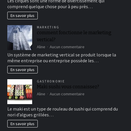
Les cirques sont une forme de divertissement qui
au
comprend quelque chose pour à peu près…
cirque
en
En savoir plus
famille
pour
MARKETING
un
comment fonctionne le marketing
bon
vertical?
moment
de
sur
Aline
Aucun commentaire
détente
comment
Un système de marketing vertical se produit lorsque la
fonctionne
même entreprise ou entreprise possède les…
le
marketing
En savoir plus
vertical?
GASTRONOMIE
Maki sushi vous connaissez?
sur
Aline
Aucun commentaire
Maki
sushi
Le maki est un type de rouleau de sushi qui comprend du
vous
nori d’algues grillées…
connaissez?
En savoir plus