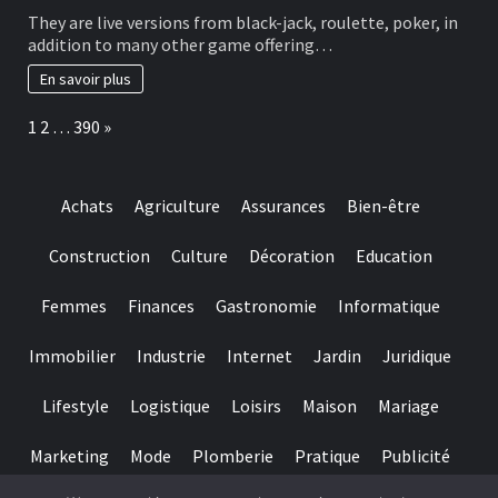
This
brick
They are live versions from black-jack, roulette, poker, in
type
wall
addition to many other game offering…
of
journal-
include
within
En savoir plus
more
the
winning
attempts
Page:
Next
1
2
…
390
»
choice
and
they
are
Achats
Agriculture
Assurances
Bien-être
designed
for
really
Construction
Culture
Décoration
Education
baccarat
real
Femmes
Finances
Gastronomie
Informatique
time
gambling
games
Immobilier
Industrie
Internet
Jardin
Juridique
we
have
Lifestyle
Logistique
Loisirs
Maison
Mariage
needed
Marketing
Mode
Plomberie
Pratique
Publicité