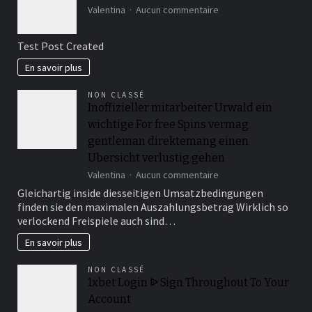
sur
Valentina
Aucun commentaire
Test
Post
Test Post Created
Created
En savoir plus
NON CLASSÉ
Inoffizieller mitarbeiter Urwald ein
wichtige For free Spins vermag
gentleman direktemang einen
Ubersicht verlustig gehen
sur
Valentina
Aucun commentaire
Inoffizieller
Gleichartig inside diesseitigen Umsatzbedingungen
mitarbeiter
finden sie den maximalen Auszahlungsbetrag Wirklich so
Urwald
verlockend Freispiele auch sind…
ein
wichtige
En savoir plus
For
free
NON CLASSÉ
Spins
1xbet Login ᐉ Sign Throughout To Your
vermag
Account
gentleman