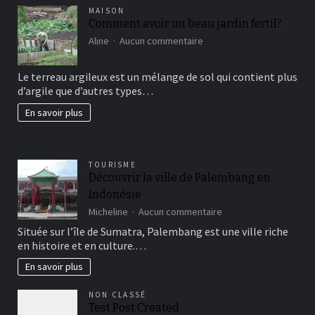
MAISON
Comment avoir un beau jardin fertil?
sur
Aline
Aucun commentaire
Comment
avoir
Le terreau argileux est un mélange de sol qui contient plus
un
d’argile que d’autres types…
beau
jardin
En savoir plus
fertil?
TOURISME
Découvrir la ville de Palembang en
Indonésie
sur
Micheline
Aucun commentaire
Découvrir
Située sur l’île de Sumatra, Palembang est une ville riche
la
en histoire et en culture.…
ville
de
En savoir plus
Palembang
en
NON CLASSÉ
Indonésie
Test Post Created